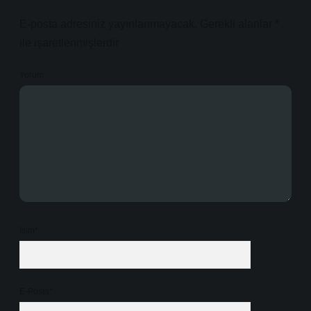
E-posta adresiniz yayınlanmayacak.
Gerekli alanlar
*
ile işaretlenmişlerdir
Yorum
İsim*
E-Posta*