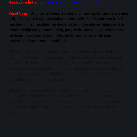
Reklam ve İletişim:
Skype: live:.cid.575569c608265c69
Yasal Uyarı:
Bu internet sitesi, herhangi bir marka, kurum veya şahıs
şirketi ile hiçbir bağlantısı bulunmamaktadır. Sitede yalnızca kendi
hazırladığımız makaleler paylaşılmaktadır. Burada yer alan içerikler
haber niteliği taşımamakta olup, gerçek kurum ve kişiler hakkında
paylaşım yapılmamaktadır. Gerçek kurum ve kişiler ile isim
benzerlikleri tamamen tesadüfidir.
Sitemiz, 5651 Sayılı Kanun gereğince Bilgi Teknolojileri ve İletişim
Kurumu (BTK) tarafından onaylanmış bir Yer Sağlayıcı olarak hizmet
vermektedir. Bu nedenle, sitedeki içerikleri proaktif olarak denetleme
veya araştırma yükümlülüğümüz bulunmamaktadır. Ancak, üyelerimiz
yazdıkları içeriklerin sorumluluğunu taşımakta olup, siteye üye olarak bu
sorumluluğu kabul etmiş sayılırlar.
Sitemiz, kar amacı gütmeyen ve tamamen ücretsiz bir bilgi paylaşım
platformudur. Hukuka ve yasal düzenlemelere aykırı olduğunu
düşündüğünüz içerikleri,
backlinkpanelicomtr@gmail.com
adresine
bildirmeniz halinde, ilgili içerikler yasal süre içerisinde sitemizden
kaldırılacaktır.