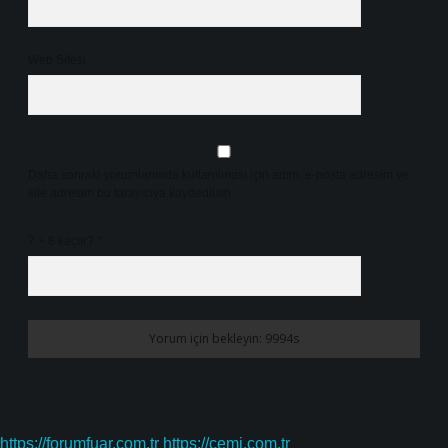
Web Sitesi
Daha sonraki yorumlarımda kullanılması için adım, e-posta adresim ve
site adresim bu tarayıcıya kaydedilsin.
7 + 8 kaçtır?
*
https://forumfuar.com.tr
https://cemi.com.tr