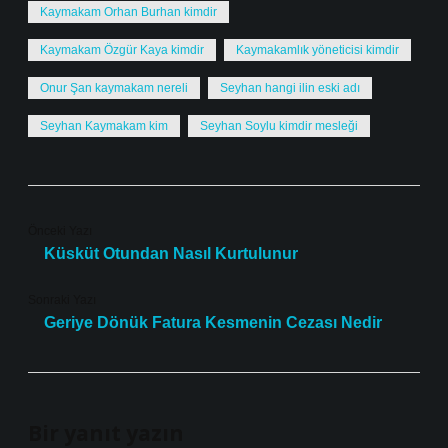
Kaymakam Orhan Burhan kimdir
Kaymakam Özgür Kaya kimdir
Kaymakamlık yöneticisi kimdir
Onur Şan kaymakam nereli
Seyhan hangi ilin eski adı
Seyhan Kaymakam kim
Seyhan Soylu kimdir mesleği
Önceki Yazı
Küsküt Otundan Nasıl Kurtulunur
Sonraki Yazı
Geriye Dönük Fatura Kesmenin Cezası Nedir
Bir yanıt yazın