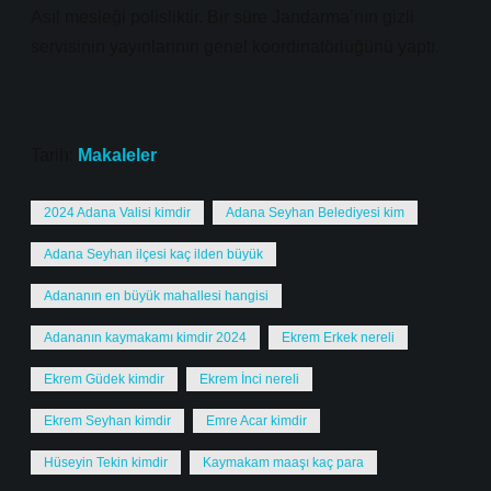
Asıl mesleği polisliktir. Bir süre Jandarma’nın gizli
servisinin yayınlarının genel koordinatörlüğünü yaptı.
Tarih:
Makaleler
2024 Adana Valisi kimdir
Adana Seyhan Belediyesi kim
Adana Seyhan ilçesi kaç ilden büyük
Adananın en büyük mahallesi hangisi
Adananın kaymakamı kimdir 2024
Ekrem Erkek nereli
Ekrem Güdek kimdir
Ekrem İnci nereli
Ekrem Seyhan kimdir
Emre Acar kimdir
Hüseyin Tekin kimdir
Kaymakam maaşı kaç para