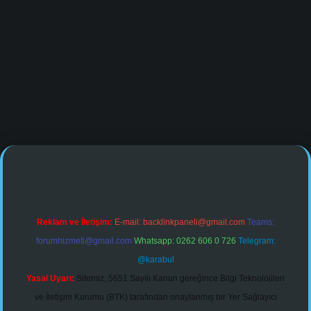
ine/
Reklam ve İletişim:
E-mail:
backlinkpaneli@gmail.com
Teams:
forumhizmeti@gmail.com
Whatsapp: 0262 606 0 726
Telegram:
@karabul
Yasal Uyarı:
Sitemiz, 5651 Sayılı Kanun gereğince Bilgi Teknolojileri
ve İletişim Kurumu (BTK) tarafından onaylanmış bir Yer Sağlayıcı