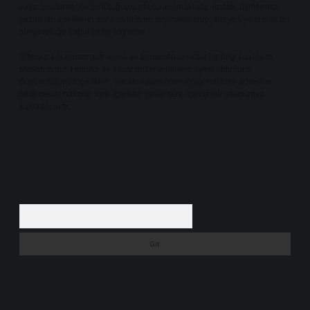
veya araştırma yükümlülüğümüz bulunmamaktadır. Ancak, üyelerimiz
yazdıkları içeriklerin sorumluluğunu taşımakta olup, siteye üye olarak bu
sorumluluğu kabul etmiş sayılırlar.
Sitemiz, kar amacı gütmeyen ve tamamen ücretsiz bir bilgi paylaşım
platformudur. Hukuka ve yasal düzenlemelere aykırı olduğunu
düşündüğünüz içerikleri,
backlinkpanelicomtr@gmail.com
adresine
bildirmeniz halinde, ilgili içerikler yasal süre içerisinde sitemizden
kaldırılacaktır.
Arama