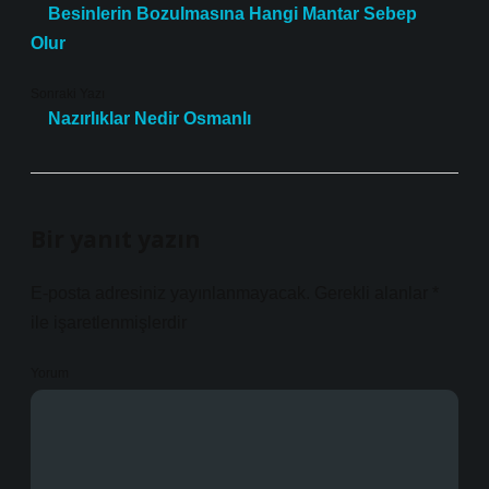
Besinlerin Bozulmasına Hangi Mantar Sebep
Olur
Sonraki Yazı
Nazırlıklar Nedir Osmanlı
Bir yanıt yazın
E-posta adresiniz yayınlanmayacak.
Gerekli alanlar
*
ile işaretlenmişlerdir
Yorum