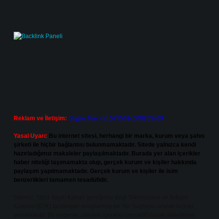
Reklam ve İletişim:
Skype: live:.cid.575569c608265c69
Yasal Uyarı:
Bu internet sitesi, herhangi bir marka, kurum veya şahıs
şirketi ile hiçbir bağlantısı bulunmamaktadır. Sitede yalnızca kendi
hazırladığımız makaleler paylaşılmaktadır. Burada yer alan içerikler
haber niteliği taşımamakta olup, gerçek kurum ve kişiler hakkında
paylaşım yapılmamaktadır. Gerçek kurum ve kişiler ile isim
benzerlikleri tamamen tesadüfidir.
Sitemiz, 5651 Sayılı Kanun gereğince Bilgi Teknolojileri ve İletişim
Kurumu (BTK) tarafından onaylanmış bir Yer Sağlayıcı olarak hizmet
vermektedir. Bu nedenle, sitedeki içerikleri proaktif olarak denetleme