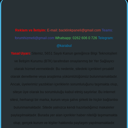
Reklam ve İletişim:
E-mail:
backlinkpaneli@gmail.com
Teams:
forumhizmeti@gmail.com
Whatsapp: 0262 606 0 726
Telegram:
@karabul
Yasal Uyarı:
Sitemiz, 5651 Sayılı Kanun gereğince Bilgi Teknolojileri
ve İletişim Kurumu (BTK) tarafından onaylanmış bir Yer Sağlayıcı
olarak hizmet vermektedir. Bu nedenle, sitedeki içerikleri proaktif
olarak denetleme veya araştırma yükümlülüğümüz bulunmamaktadır.
Ancak, üyelerimiz yazdıkları içeriklerin sorumluluğunu taşımakta olup,
siteye üye olarak bu sorumluluğu kabul etmiş sayılırlar. Bu internet
sitesi, herhangi bir marka, kurum veya şahıs şirketi ile hiçbir bağlantısı
bulunmamaktadır. Sitede yalnızca kendi hazırladığımız makaleler
paylaşılmaktadır. Burada yer alan içerikler haber niteliği taşımamakta
olup, gerçek kurum ve kişiler hakkında paylaşım yapılmamaktadır.