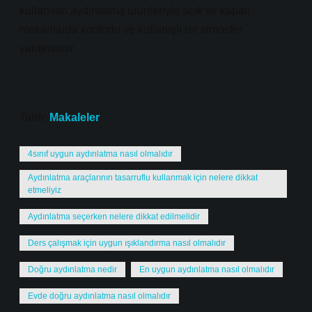
kullanılan aydınlatma ürünleriyle açık ve kapalı
mekanlarda konforlu ve kullanışlı bir atmosfer
yaratmaktır.
Tarih:
Makaleler
4sınıf uygun aydınlatma nasıl olmalıdır
Aydınlatma araçlarının tasarruflu kullanmak için nelere dikkat
etmeliyiz
Aydınlatma seçerken nelere dikkat edilmelidir
Ders çalışmak için uygun ışıklandırma nasıl olmalıdır
Doğru aydınlatma nedir
En uygun aydınlatma nasıl olmalıdır
Evde doğru aydınlatma nasıl olmalıdır