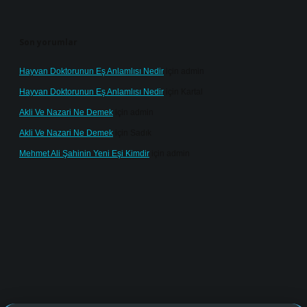
Son yorumlar
Hayvan Doktorunun Eş Anlamlısı Nedir
için
admin
Hayvan Doktorunun Eş Anlamlısı Nedir
için
Kartal
Akli Ve Nazari Ne Demek
için
admin
Akli Ve Nazari Ne Demek
için
Sadık
Mehmet Ali Şahinin Yeni Eşi Kimdir
için
admin
e/