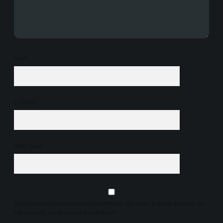
İsim*
E-Posta*
Web Sitesi
Daha sonraki yorumlarımda kullanılması için adım, e-posta adresim ve
site adresim bu tarayıcıya kaydedilsin.