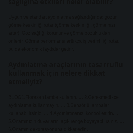
sağlığına etkileri neler olabilir?
Uygun ve standart aydınlatma sağlandığında; gözün
görme keskinliği artar (görme keskinliği, görme hızı
artar). Göz sağlığı korunur ve görme bozuklukları
önlenir. Görme performansı arttıkça iş verimliliği artar,
bu da ekonomik faydalar getirir.
Aydınlatma araçlarının tasarruflu
kullanmak için nelere dikkat
etmeliyiz?
BLOG1.Floresan lamba kullanın. … 2.Gerekmedikçe
aydınlatma kullanmayın. … 3.Sensörlü lambalar
kullanabilirsiniz. … 4.Aydınlatmanızı kontrol ettirin. …
5.Ortamınızın duvarlarını açık renge boyayabilirsiniz. …
6.Ortamın dekorasyonuna dikkat edin.