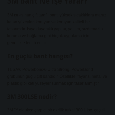
3M bant Ne İşe Yarar?
3M ısı -ısınan çift taraflı bant, yüksek sıcaklıklara maruz
kalan yüzeyleri koruyan ve koruyan kaliteli bir
tasarımdır. Isıya dayanıklı yapılar, yalıtım, sızdırmazlık,
koruma ve bağlama gibi birçok uygulama için
genellikle tercih edilir.
En güçlü bant hangisi?
TESA® Powerbond® Ultra Strong, PowerBond
grubunun güçlü çift bandıdır. Özellikle, fayans, metal ve
plastik gibi katı yüzeyler sunmak için tasarlanmıştır.
3M 300LSE nedir?
3M ™ oldukça çarpıcı bir akrilik tutkal 300 L ise, çeşitli