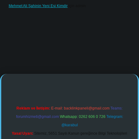
Mehmet Ali Şahinin Yeni Eşi Kimdir
için
admin
ulipbet.online/
Reklam ve İletişim:
E-mail:
backlinkpaneli@gmail.com
Teams:
forumhizmeti@gmail.com
Whatsapp: 0262 606 0 726
Telegram:
@karabul
Yasal Uyarı:
Sitemiz, 5651 Sayılı Kanun gereğince Bilgi Teknolojileri