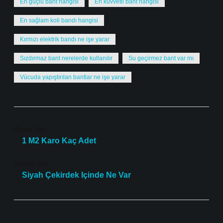
En güçlü bant hangisi
En kuvvetli bant hangisi
En sağlam koli bandı hangisi
Kırmızı elektrik bandı ne işe yarar
Sızdırmaz bant nerelerde kullanılır
Su geçirmez bant var mı
Vücuda yapıştırılan bantlar ne işe yarar
Önceki Yazı
1 M2 Karo Kaç Adet
Sonraki Yazı
Siyah Çekirdek Içinde Ne Var