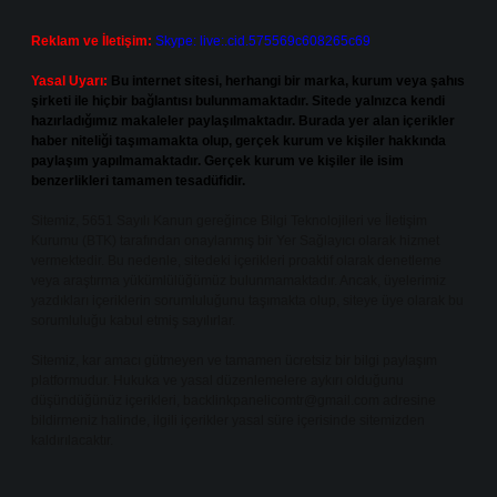
Reklam ve İletişim:
Skype: live:.cid.575569c608265c69
Yasal Uyarı:
Bu internet sitesi, herhangi bir marka, kurum veya şahıs
şirketi ile hiçbir bağlantısı bulunmamaktadır. Sitede yalnızca kendi
hazırladığımız makaleler paylaşılmaktadır. Burada yer alan içerikler
haber niteliği taşımamakta olup, gerçek kurum ve kişiler hakkında
paylaşım yapılmamaktadır. Gerçek kurum ve kişiler ile isim
benzerlikleri tamamen tesadüfidir.
Sitemiz, 5651 Sayılı Kanun gereğince Bilgi Teknolojileri ve İletişim
Kurumu (BTK) tarafından onaylanmış bir Yer Sağlayıcı olarak hizmet
vermektedir. Bu nedenle, sitedeki içerikleri proaktif olarak denetleme
veya araştırma yükümlülüğümüz bulunmamaktadır. Ancak, üyelerimiz
yazdıkları içeriklerin sorumluluğunu taşımakta olup, siteye üye olarak bu
sorumluluğu kabul etmiş sayılırlar.
Sitemiz, kar amacı gütmeyen ve tamamen ücretsiz bir bilgi paylaşım
platformudur. Hukuka ve yasal düzenlemelere aykırı olduğunu
düşündüğünüz içerikleri,
backlinkpanelicomtr@gmail.com
adresine
bildirmeniz halinde, ilgili içerikler yasal süre içerisinde sitemizden
kaldırılacaktır.