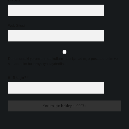
E-Posta*
Web Sitesi
Daha sonraki yorumlarımda kullanılması için adım, e-posta adresim ve
site adresim bu tarayıcıya kaydedilsin.
9 - 5 kaçtır?
*