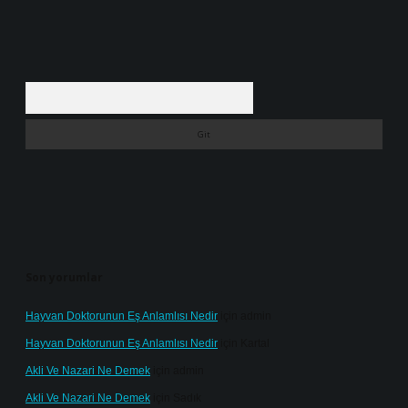
Arama
Son yorumlar
Hayvan Doktorunun Eş Anlamlısı Nedir
için
admin
Hayvan Doktorunun Eş Anlamlısı Nedir
için
Kartal
Akli Ve Nazari Ne Demek
için
admin
Akli Ve Nazari Ne Demek
için
Sadık