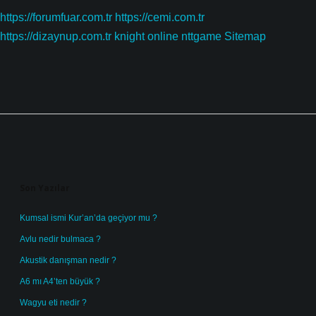
https://forumfuar.com.tr
https://cemi.com.tr
https://dizaynup.com.tr
knight online
nttgame
Sitemap
Sidebar
Son Yazılar
Kumsal ismi Kur’an’da geçiyor mu ?
Avlu nedir bulmaca ?
Akustik danışman nedir ?
A6 mı A4’ten büyük ?
Wagyu eti nedir ?