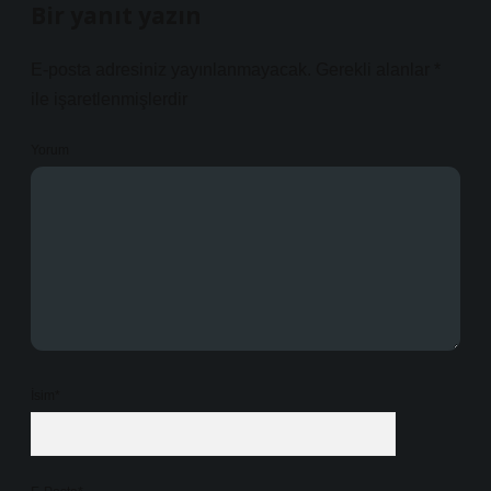
Bir yanıt yazın
E-posta adresiniz yayınlanmayacak.
Gerekli alanlar
*
ile işaretlenmişlerdir
Yorum
İsim*