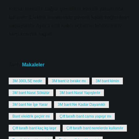
Kırmızı elektrikli bağlar genellikle elektrik yalıtımında
kullanılır. Elektrik tesislerinde güvenli kablo bağlantıları
sağlayabilir. Ayrıca açık kablo uçlarının tehlikelerine
karşı koruma sağlar.
Tarih:
Makaleler
3M 300LSE nedir
3M bant iz bırakır mı
3M bant kimin
3M bant Nasıl Sökülür
3M bant Nasıl Yapıştırılır
3M bant Ne İşe Yarar
3M bant Ne Kadar Dayanıklı
Bant elektrik geçirir mi
Çift taraflı bant cama yapışır mı
Çift taraflı bant kaç kg taşır
Çift taraflı bant nerelerde kullanılır