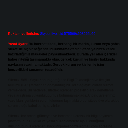
Reklam ve İletişim:
Skype: live:.cid.575569c608265c69
Yasal Uyarı:
Bu internet sitesi, herhangi bir marka, kurum veya şahıs
şirketi ile hiçbir bağlantısı bulunmamaktadır. Sitede yalnızca kendi
hazırladığımız makaleler paylaşılmaktadır. Burada yer alan içerikler
haber niteliği taşımamakta olup, gerçek kurum ve kişiler hakkında
paylaşım yapılmamaktadır. Gerçek kurum ve kişiler ile isim
benzerlikleri tamamen tesadüfidir.
Sitemiz, 5651 Sayılı Kanun gereğince Bilgi Teknolojileri ve İletişim
Kurumu (BTK) tarafından onaylanmış bir Yer Sağlayıcı olarak hizmet
vermektedir. Bu nedenle, sitedeki içerikleri proaktif olarak denetleme
veya araştırma yükümlülüğümüz bulunmamaktadır. Ancak, üyelerimiz
yazdıkları içeriklerin sorumluluğunu taşımakta olup, siteye üye olarak bu
sorumluluğu kabul etmiş sayılırlar.
Sitemiz, kar amacı gütmeyen ve tamamen ücretsiz bir bilgi paylaşım
platformudur. Hukuka ve yasal düzenlemelere aykırı olduğunu
düşündüğünüz içerikleri,
backlinkpanelicomtr@gmail.com
adresine