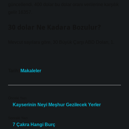
güncellendi. 400 dolar bu dolar oranı verilerine karşılık
gelir 16357.
30 dolar Ne Kadara Bozulur?
Mevcut sayılara göre, 30 Büyük Çarşı ABD Doları, 1.
Tarih:
Makaleler
Önceki Yazı
Kayserinin Neyi Meşhur Gezilecek Yerler
Sonraki Yazı
7 Çakra Hangi Burç