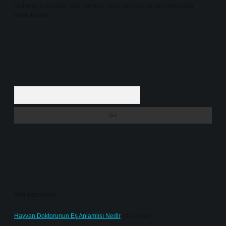
bildirmeniz halinde, ilgili içerikler yasal süre içerisinde sitemizden
kaldırılacaktır.
Arama
Son yorumlar
Hayvan Doktorunun Eş Anlamlısı Nedir
için
admin