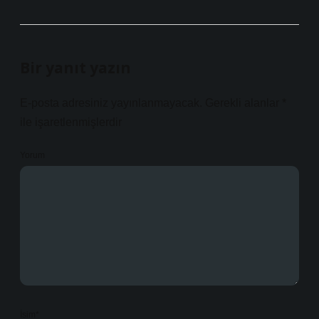
Bir yanıt yazın
E-posta adresiniz yayınlanmayacak.
Gerekli alanlar
*
ile işaretlenmişlerdir
Yorum
İsim*