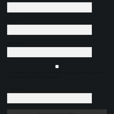
E-Posta*
Web Sitesi
Daha sonraki yorumlarımda kullanılması için adım, e-posta adresim ve
site adresim bu tarayıcıya kaydedilsin.
7 + 8 kaçtır?
*