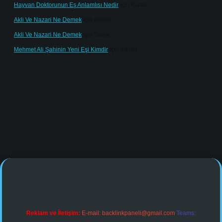
Hayvan Doktorunun Eş Anlamlısı Nedir
için
Kartal
Akli Ve Nazari Ne Demek
için
admin
Akli Ve Nazari Ne Demek
için
Sadık
Mehmet Ali Şahinin Yeni Eşi Kimdir
için
admin
ine/
Reklam ve İletişim:
E-mail:
backlinkpaneli@gmail.com
Teams: