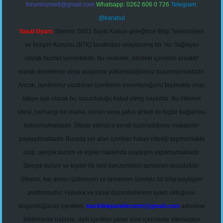
forumhizmeti@gmail.com
Whatsapp: 0262 606 0 726
Telegram:
@karabul
Yasal Uyarı:
Sitemiz, 5651 Sayılı Kanun gereğince Bilgi Teknolojileri
ve İletişim Kurumu (BTK) tarafından onaylanmış bir Yer Sağlayıcı
olarak hizmet vermektedir. Bu nedenle, sitedeki içerikleri proaktif
olarak denetleme veya araştırma yükümlülüğümüz bulunmamaktadır.
Ancak, üyelerimiz yazdıkları içeriklerin sorumluluğunu taşımakta olup,
siteye üye olarak bu sorumluluğu kabul etmiş sayılırlar. Bu internet
sitesi, herhangi bir marka, kurum veya şahıs şirketi ile hiçbir bağlantısı
bulunmamaktadır. Sitede yalnızca kendi hazırladığımız makaleler
paylaşılmaktadır. Burada yer alan içerikler haber niteliği taşımamakta
olup, gerçek kurum ve kişiler hakkında paylaşım yapılmamaktadır.
Gerçek kurum ve kişiler ile isim benzerlikleri tamamen tesadüfidir.
Sitemiz, kar amacı gütmeyen ve tamamen ücretsiz bir bilgi paylaşım
platformudur. Hukuka ve yasal düzenlemelere aykırı olduğunu
düşündüğünüz içerikleri,
backlinkpanelicomtr@gmail.com
adresine
bildirmeniz halinde, ilgili içerikler yasal süre içerisinde sitemizden