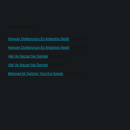
Son yorumlar
Hayvan Doktorunun Eş Anlamlısı Nedir
için
admin
Hayvan Doktorunun Eş Anlamlısı Nedir
için
Kartal
Akli Ve Nazari Ne Demek
için
admin
Akli Ve Nazari Ne Demek
için
Sadık
Mehmet Ali Şahinin Yeni Eşi Kimdir
için
admin