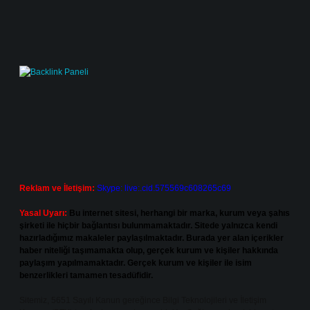
Reklam ve İletişim:
Skype: live:.cid.575569c608265c69
Yasal Uyarı:
Bu internet sitesi, herhangi bir marka, kurum veya şahıs
şirketi ile hiçbir bağlantısı bulunmamaktadır. Sitede yalnızca kendi
hazırladığımız makaleler paylaşılmaktadır. Burada yer alan içerikler
haber niteliği taşımamakta olup, gerçek kurum ve kişiler hakkında
paylaşım yapılmamaktadır. Gerçek kurum ve kişiler ile isim
benzerlikleri tamamen tesadüfidir.
Sitemiz, 5651 Sayılı Kanun gereğince Bilgi Teknolojileri ve İletişim