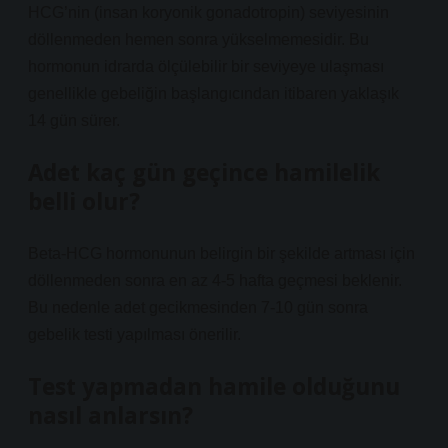
HCG’nin (insan koryonik gonadotropin) seviyesinin
döllenmeden hemen sonra yükselmemesidir. Bu
hormonun idrarda ölçülebilir bir seviyeye ulaşması
genellikle gebeliğin başlangıcından itibaren yaklaşık
14 gün sürer.
Adet kaç gün geçince hamilelik
belli olur?
Beta-HCG hormonunun belirgin bir şekilde artması için
döllenmeden sonra en az 4-5 hafta geçmesi beklenir.
Bu nedenle adet gecikmesinden 7-10 gün sonra
gebelik testi yapılması önerilir.
Test yapmadan hamile olduğunu
nasıl anlarsın?