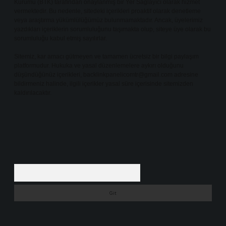
Kurumu (BTK) tarafından onaylanmış bir Yer Sağlayıcı olarak hizmet
vermektedir. Bu nedenle, sitedeki içerikleri proaktif olarak denetleme
veya araştırma yükümlülüğümüz bulunmamaktadır. Ancak, üyelerimiz
yazdıkları içeriklerin sorumluluğunu taşımakta olup, siteye üye olarak bu
sorumluluğu kabul etmiş sayılırlar.
Sitemiz, kar amacı gütmeyen ve tamamen ücretsiz bir bilgi paylaşım
platformudur. Hukuka ve yasal düzenlemelere aykırı olduğunu
düşündüğünüz içerikleri,
backlinkpanelicomtr@gmail.com
adresine
bildirmeniz halinde, ilgili içerikler yasal süre içerisinde sitemizden
kaldırılacaktır.
Arama