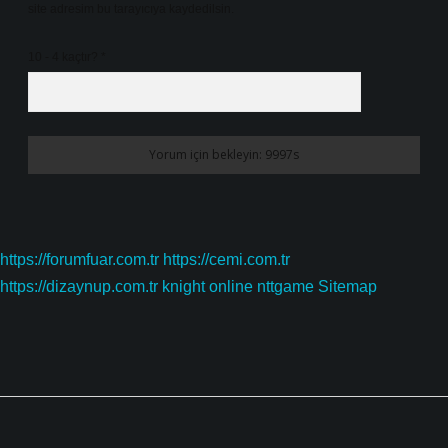
site adresim bu tarayıcıya kaydedilsin.
10 - 4 kaçtır?
*
https://forumfuar.com.tr
https://cemi.com.tr
https://dizaynup.com.tr
knight online
nttgame
Sitemap