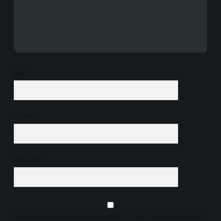
İsim*
E-Posta*
Web Sitesi
Daha sonraki yorumlarımda kullanılması için adım, e-posta adresim ve