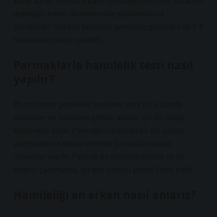
kasık ağrısı, kokulara karşı hassasiyet ve mide bulantısı
gebeliğin erken dönemlerinde görülebilecek
belirtilerdir. Gebelik belirtileri genellikle gebeliğin ilk 1-2
haftasında ortaya çıkabilir.
Parmaklarla hamilelik testi nasıl
yapılır?
Bu pozisyon genellikle tuvalette veya bir yüzeyde
otururken ve vajinanın girişini açmak için bir ayağı
kaldırırken alınır. Parmağın herhangi bir ete çarpıp
çarpmadığına dikkat edilerek parmakla vajinal
muayene yapılır. Parmak bir boşluğa girerse ve bir
engele çarpmazsa, bu test sonucu pozitif kabul edilir.
Hamileliği en erken nasıl anlarız?