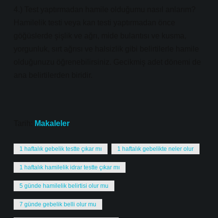
4.) Test yaptırmadan hamile olduğumu nasıl anlarım?
Hamilelik testi veya kan testi yaptırmadan önce
göğüslerde şişlik ve ağrı, mide bulantısı ve kusma,
yorgunluk, sırt ağrısı ve halsizlik gibi belirtilerle hamile
olduğunuzu öğrenebilirsiniz. Gecikmiş adet dönemi de
ana belirtilerden biridir.
Tarih:
Makaleler
1 haftalık gebelik testte çıkar mı
1 haftalık gebelikte neler olur
1 haftalık hamilelik idrar testte çıkar mı
5 günde hamilelik belirtisi olur mu
7 günde gebelik belli olur mu