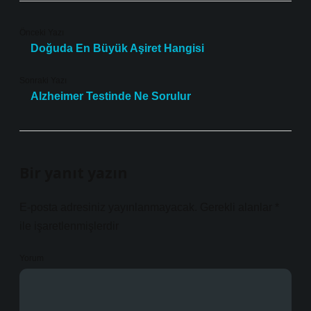
Önceki Yazı
Doğuda En Büyük Aşiret Hangisi
Sonraki Yazı
Alzheimer Testinde Ne Sorulur
Bir yanıt yazın
E-posta adresiniz yayınlanmayacak.
Gerekli alanlar
*
ile işaretlenmişlerdir
Yorum