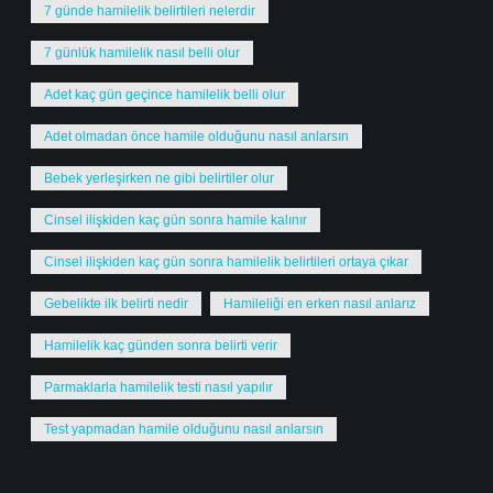
7 günde hamilelik belirtileri nelerdir
7 günlük hamilelik nasıl belli olur
Adet kaç gün geçince hamilelik belli olur
Adet olmadan önce hamile olduğunu nasıl anlarsın
Bebek yerleşirken ne gibi belirtiler olur
Cinsel ilişkiden kaç gün sonra hamile kalınır
Cinsel ilişkiden kaç gün sonra hamilelik belirtileri ortaya çıkar
Gebelikte ilk belirti nedir
Hamileliği en erken nasıl anlarız
Hamilelik kaç günden sonra belirti verir
Parmaklarla hamilelik testi nasıl yapılır
Test yapmadan hamile olduğunu nasıl anlarsın