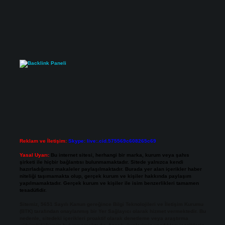
Reklam ve İletişim:
Skype: live:.cid.575569c608265c69
Yasal Uyarı:
Bu internet sitesi, herhangi bir marka, kurum veya şahıs
şirketi ile hiçbir bağlantısı bulunmamaktadır. Sitede yalnızca kendi
hazırladığımız makaleler paylaşılmaktadır. Burada yer alan içerikler haber
niteliği taşımamakta olup, gerçek kurum ve kişiler hakkında paylaşım
yapılmamaktadır. Gerçek kurum ve kişiler ile isim benzerlikleri tamamen
tesadüfidir.
Sitemiz, 5651 Sayılı Kanun gereğince Bilgi Teknolojileri ve İletişim Kurumu
(BTK) tarafından onaylanmış bir Yer Sağlayıcı olarak hizmet vermektedir. Bu
nedenle, sitedeki içerikleri proaktif olarak denetleme veya araştırma