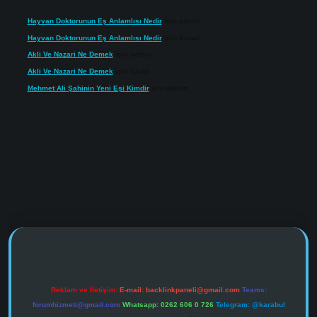
Hayvan Doktorunun Eş Anlamlısı Nedir
için
admin
Hayvan Doktorunun Eş Anlamlısı Nedir
için
Kartal
Akli Ve Nazari Ne Demek
için
admin
Akli Ve Nazari Ne Demek
için
Sadık
Mehmet Ali Şahinin Yeni Eşi Kimdir
için
admin
s://www.tulipbet.online/
Reklam ve İletişim:
E-mail:
backlinkpaneli@gmail.com
Teams:
forumhizmeti@gmail.com
Whatsapp: 0262 606 0 726
Telegram: @karabul