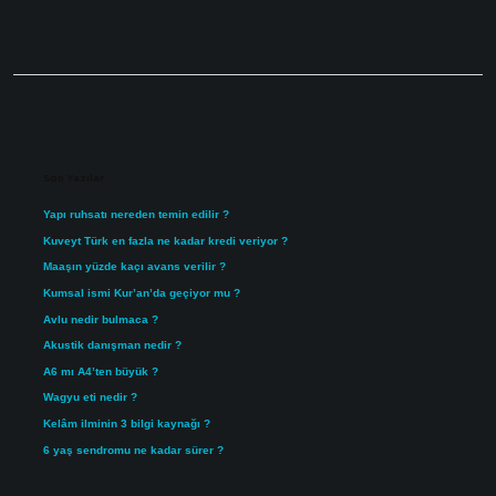
Sidebar
Son Yazılar
Yapı ruhsatı nereden temin edilir ?
Kuveyt Türk en fazla ne kadar kredi veriyor ?
Maaşın yüzde kaçı avans verilir ?
Kumsal ismi Kur’an’da geçiyor mu ?
Avlu nedir bulmaca ?
Akustik danışman nedir ?
A6 mı A4’ten büyük ?
Wagyu eti nedir ?
Kelâm ilminin 3 bilgi kaynağı ?
6 yaş sendromu ne kadar sürer ?