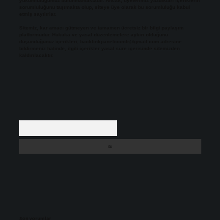
yükümlülüğümüz bulunmamaktadır. Ancak, üyelerimiz yazdıkları içeriklerin
sorumluluğunu taşımakta olup, siteye üye olarak bu sorumluluğu kabul
etmiş sayılırlar.
Sitemiz, kar amacı gütmeyen ve tamamen ücretsiz bir bilgi paylaşım
platformudur. Hukuka ve yasal düzenlemelere aykırı olduğunu
düşündüğünüz içerikleri,
backlinkpanelicomtr@gmail.com
adresine
bildirmeniz halinde, ilgili içerikler yasal süre içerisinde sitemizden
kaldırılacaktır.
Arama
Son yorumlar