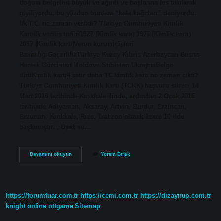
doğum belgeleri büyük ve ağırdı ve başlarına fes takılarak
giyiliyordu, bu yüzden bunlara “kafa kağıtları” deniyordu.
İlk T.C. ne zaman verildi? Türkiye Cumhuriyeti Kimlik
Kartıİlk veriliş tarihi1927 (Kimlik kartı) 1976 (Kimlik kartı)
2017 (Kimlik kartı)Veren kurumİçişleri
BakanlığıGeçerlilikTürkiye Kuzey Kıbrıs Azerbaycan Bosna-
Hersek Gürcistan Moldova Sırbistan UkraynaBelge
türüKimlik kartı4 satır daha TC kimlik kartı ne zaman çıktı?
Türkiye Cumhuriyeti Kimlik Kartı (TCKK) başvuru süreci 14
Mart 2016 tarihinde Kırıkkale ilinde, ardından 2 Ocak 2016
tarihinde Adıyaman, Aksaray, Artvin, Burdur, Erzincan,
Erzurum, Kırıkkale, Rize, Trabzon olmak üzere 10 ilde
başlamıştır. , Uşak ve…
Kafa
Devamını okuyun
Yorum Bırak
Kağıdı
Ne
Zaman
Çıktı
https://forumfuar.com.tr
https://cemi.com.tr
https://dizaynup.com.tr
knight online
nttgame
Sitemap