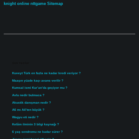
knight online
nttgame
Sitemap
Sidebar
Son Yazılar
Kuveyt Türk en fazla ne kadar kredi veriyor ?
Maaşın yüzde kaçı avans verilir ?
Kumsal ismi Kur’an’da geçiyor mu ?
Avlu nedir bulmaca ?
Akustik danışman nedir ?
A6 mı A4’ten büyük ?
Wagyu eti nedir ?
Kelâm ilminin 3 bilgi kaynağı ?
6 yaş sendromu ne kadar sürer ?