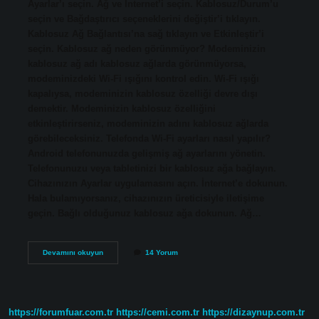
Ayarlar’ı seçin. Ağ ve İnternet’i seçin. Kablosuz/Durum’u
seçin ve Bağdaştırıcı seçeneklerini değiştir’i tıklayın.
Kablosuz Ağ Bağlantısı’na sağ tıklayın ve Etkinleştir’i
seçin. Kablosuz ağ neden görünmüyor? Modeminizin
kablosuz ağ adı kablosuz ağlarda görünmüyorsa,
modeminizdeki Wi-Fi ışığını kontrol edin. Wi-Fi ışığı
kapalıysa, modeminizin kablosuz özelliği devre dışı
demektir. Modeminizin kablosuz özelliğini
etkinleştirirseniz, modeminizin adını kablosuz ağlarda
görebileceksiniz. Telefonda Wi-Fi ayarları nasıl yapılır?
Android telefonunuzda gelişmiş ağ ayarlarını yönetin.
Telefonunuzu veya tabletinizi bir kablosuz ağa bağlayın.
Cihazınızın Ayarlar uygulamasını açın. İnternet’e dokunun.
Hala bulamıyorsanız, cihazınızın üreticisiyle iletişime
geçin. Bağlı olduğunuz kablosuz ağa dokunun. Ağ…
Kablosuz
Devamını okuyun
14 Yorum
Ağ
Ayarları
Nerede
https://forumfuar.com.tr
https://cemi.com.tr
https://dizaynup.com.tr