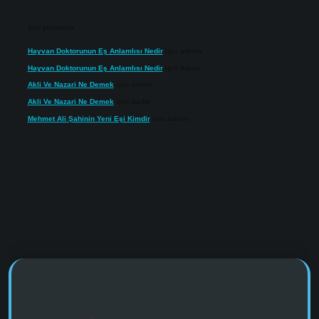
Son yorumlar
Hayvan Doktorunun Eş Anlamlısı Nedir
için
admin
Hayvan Doktorunun Eş Anlamlısı Nedir
için
Kartal
Akli Ve Nazari Ne Demek
için
admin
Akli Ve Nazari Ne Demek
için
Sadık
Mehmet Ali Şahinin Yeni Eşi Kimdir
için
admin
://www.tulipbet.online/