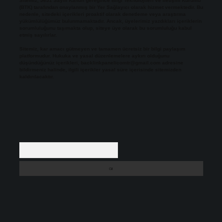
Sitemiz, 5651 Sayılı Kanun gereğince Bilgi Teknolojileri ve İletişim Kurumu
(BTK) tarafından onaylanmış bir Yer Sağlayıcı olarak hizmet vermektedir. Bu
nedenle, sitedeki içerikleri proaktif olarak denetleme veya araştırma
yükümlülüğümüz bulunmamaktadır. Ancak, üyelerimiz yazdıkları içeriklerin
sorumluluğunu taşımakta olup, siteye üye olarak bu sorumluluğu kabul
etmiş sayılırlar.
Sitemiz, kar amacı gütmeyen ve tamamen ücretsiz bir bilgi paylaşım
platformudur. Hukuka ve yasal düzenlemelere aykırı olduğunu
düşündüğünüz içerikleri,
backlinkpanelicomtr@gmail.com
adresine
bildirmeniz halinde, ilgili içerikler yasal süre içerisinde sitemizden
kaldırılacaktır.
Arama