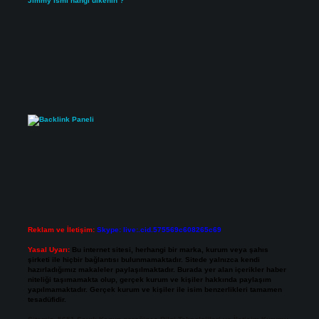
Jimmy ismi hangi ülkenin ?
Reklam ve İletişim:
Skype: live:.cid.575569c608265c69
Yasal Uyarı:
Bu internet sitesi, herhangi bir marka, kurum veya şahıs
şirketi ile hiçbir bağlantısı bulunmamaktadır. Sitede yalnızca kendi
hazırladığımız makaleler paylaşılmaktadır. Burada yer alan içerikler haber
niteliği taşımamakta olup, gerçek kurum ve kişiler hakkında paylaşım
yapılmamaktadır. Gerçek kurum ve kişiler ile isim benzerlikleri tamamen
tesadüfidir.