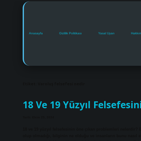
Anasayfa
Gizlilik Politikası
Yasal Uyarı
Hakkı
Etiket:
Varoluş felsefesi nedir
18 Ve 19 Yüzyıl Felsefesin
Tarih: Ekim 25, 2024
18 ve 19 yüzyıl felsefesinin öne çıkan problemleri nelerdir
olup olmadığı, bilginin ne olduğu ve insanların bunu nasıl el