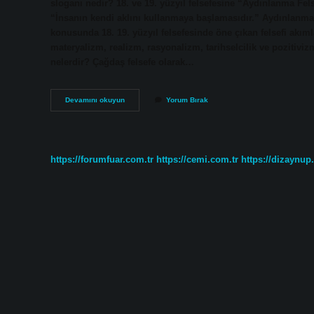
sloganı nedir? 18. ve 19. yüzyıl felsefesine “Aydınlanma Fels
“İnsanın kendi aklını kullanmaya başlamasıdır.” Aydınlanma f
konusunda 18. 19. yüzyıl felsefesinde öne çıkan felsefi akım
materyalizm, realizm, rasyonalizm, tarihselcilik ve pozitivizm
nelerdir? Çağdaş felsefe olarak…
18
Devamını okuyun
Yorum Bırak
Ve
19
Yüzyıl
Felsefesinin
Genel
https://forumfuar.com.tr
https://cemi.com.tr
https://dizaynup
Özellikleri
Nelerdir