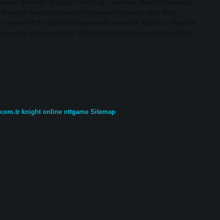
efesi” de denir. Bu çağa “Akıl Çağı” da denir. Kant’ın ifadesiyle:
elsefesi metafizik sorularla kıyasıya mücadele eder. Bilgi
lar nelerdir? Bu yüzyılın felsefesinde romantik düşünce, idealizm,
 kendini göstermektedir. 20 yüzyıl felsefesinin genel özellikleri
.com.tr
knight online
nttgame
Sitemap