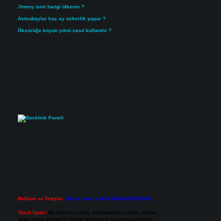
Jimmy ismi hangi ülkenin ?
Astsubaylar kaç ay askerlik yapar ?
Öksürüğe koyun yünü nasıl kullanılır ?
Reklam ve İletişim:
Skype: live:.cid.575569c608265c69
Yasal Uyarı:
Bu internet sitesi, herhangi bir marka, kurum
veya şahıs şirketi ile hiçbir bağlantısı bulunmamaktadır.