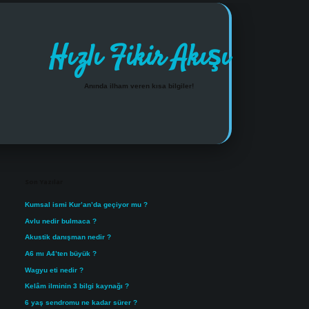
Hızlı Fikir Akışı
Anında ilham veren kısa bilgiler!
Sidebar
https://www.tulipbet.online/
Son Yazılar
Kumsal ismi Kur’an’da geçiyor mu ?
Avlu nedir bulmaca ?
Akustik danışman nedir ?
A6 mı A4’ten büyük ?
Wagyu eti nedir ?
Kelâm ilminin 3 bilgi kaynağı ?
6 yaş sendromu ne kadar sürer ?