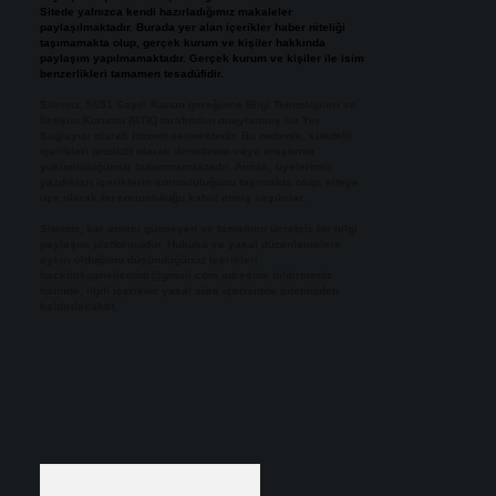
Sitede yalnızca kendi hazırladığımız makaleler
paylaşılmaktadır. Burada yer alan içerikler haber niteliği
taşımamakta olup, gerçek kurum ve kişiler hakkında
paylaşım yapılmamaktadır. Gerçek kurum ve kişiler ile isim
benzerlikleri tamamen tesadüfidir.
Sitemiz, 5651 Sayılı Kanun gereğince Bilgi Teknolojileri ve
İletişim Kurumu (BTK) tarafından onaylanmış bir Yer
Sağlayıcı olarak hizmet vermektedir. Bu nedenle, sitedeki
içerikleri proaktif olarak denetleme veya araştırma
yükümlülüğümüz bulunmamaktadır. Ancak, üyelerimiz
yazdıkları içeriklerin sorumluluğunu taşımakta olup, siteye
üye olarak bu sorumluluğu kabul etmiş sayılırlar.
Sitemiz, kar amacı gütmeyen ve tamamen ücretsiz bir bilgi
paylaşım platformudur. Hukuka ve yasal düzenlemelere
aykırı olduğunu düşündüğünüz içerikleri,
backlinkpanelicomtr@gmail.com
adresine bildirmeniz
halinde, ilgili içerikler yasal süre içerisinde sitemizden
kaldırılacaktır.
Arama