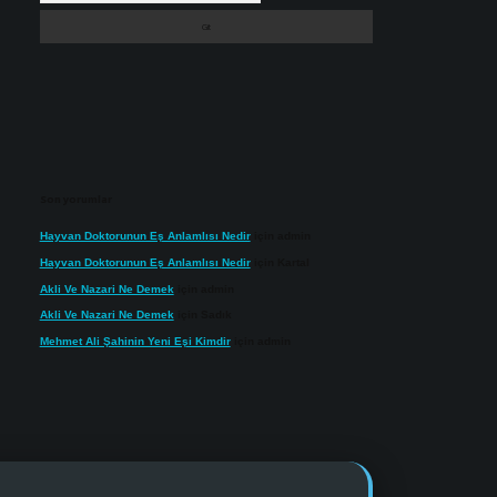
Son yorumlar
Hayvan Doktorunun Eş Anlamlısı Nedir
için
admin
Hayvan Doktorunun Eş Anlamlısı Nedir
için
Kartal
Akli Ve Nazari Ne Demek
için
admin
Akli Ve Nazari Ne Demek
için
Sadık
Mehmet Ali Şahinin Yeni Eşi Kimdir
için
admin