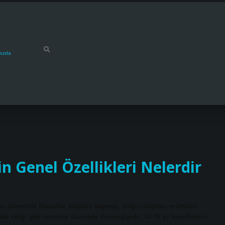
mızda
in Genel Özellikleri Nelerdir
? Bu dönemde filozoflar bilginin kaynağı, doğru bilginin mümkün
de ettiği gibi sorunlar üzerinde durmuşlardır. 18-19 yy felsefesinin