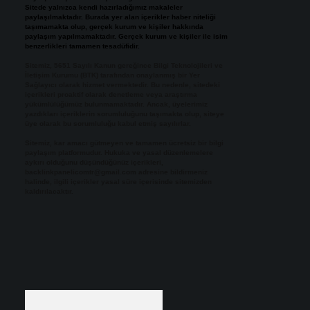
Sitede yalnızca kendi hazırladığımız makaleler
paylaşılmaktadır. Burada yer alan içerikler haber niteliği
taşımamakta olup, gerçek kurum ve kişiler hakkında
paylaşım yapılmamaktadır. Gerçek kurum ve kişiler ile isim
benzerlikleri tamamen tesadüfidir.
Sitemiz, 5651 Sayılı Kanun gereğince Bilgi Teknolojileri ve
İletişim Kurumu (BTK) tarafından onaylanmış bir Yer
Sağlayıcı olarak hizmet vermektedir. Bu nedenle, sitedeki
içerikleri proaktif olarak denetleme veya araştırma
yükümlülüğümüz bulunmamaktadır. Ancak, üyelerimiz
yazdıkları içeriklerin sorumluluğunu taşımakta olup, siteye
üye olarak bu sorumluluğu kabul etmiş sayılırlar.
Sitemiz, kar amacı gütmeyen ve tamamen ücretsiz bir bilgi
paylaşım platformudur. Hukuka ve yasal düzenlemelere
aykırı olduğunu düşündüğünüz içerikleri,
backlinkpanelicomtr@gmail.com
adresine bildirmeniz
halinde, ilgili içerikler yasal süre içerisinde sitemizden
kaldırılacaktır.
Arama