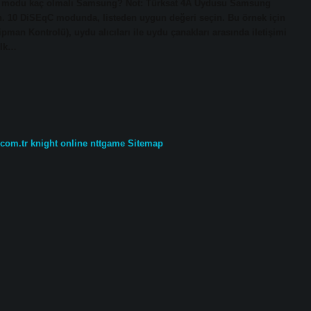
iSEqC modu kaç olmalı Samsung? Not: Türksat 4A Uydusu Samsung
in. 10 DiSEqC modunda, listeden uygun değeri seçin. Bu örnek için
pman Kontrolü), uydu alıcıları ile uydu çanakları arasında iletişimi
ilk…
.com.tr
knight online
nttgame
Sitemap