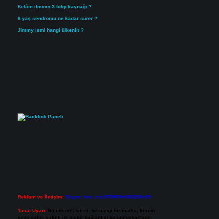
Kelâm ilminin 3 bilgi kaynağı ?
6 yaş sendromu ne kadar sürer ?
Jimmy ismi hangi ülkenin ?
Reklam ve İletişim:
Skype: live:.cid.575569c608265c69
Yasal Uyarı:
Bu internet sitesi, herhangi bir marka, kurum
veya şahıs şirketi ile hiçbir bağlantısı bulunmamaktadır.