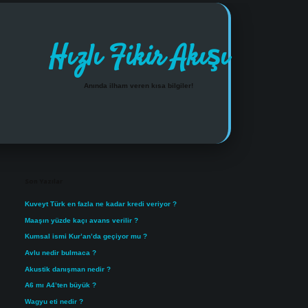
Hızlı Fikir Akışı
Anında ilham veren kısa bilgiler!
Sidebar
https://www.tulipbet.online/
Son Yazılar
Kuveyt Türk en fazla ne kadar kredi veriyor ?
Maaşın yüzde kaçı avans verilir ?
Kumsal ismi Kur’an’da geçiyor mu ?
Avlu nedir bulmaca ?
Akustik danışman nedir ?
A6 mı A4’ten büyük ?
Wagyu eti nedir ?