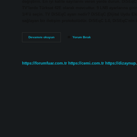
değiştirin. En iyi kalite sayılarını veren yerde durun. D
TV’lerde Türksat 42E olarak mevcuttur. 9 LNB ayarlarına gir
1/4’ü seçin. TV DiSEqC ayarı nedir? DiSEqC (Dijital Uydu Eki
sağlayan bir iletişim protokolüdür. DiSEqC 1.0, DiSEqC’nin 
Diseqc
Devamını okuyun
Yorum Bırak
Modu
Ne
Demek
https://forumfuar.com.tr
https://cemi.com.tr
https://dizaynup