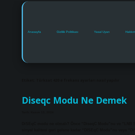
Anasayfa
Gizlilik Politikası
Yasal Uyarı
Hakkı
Etiket:
Türksat 420 e frekans ayarları nasıl yapılır
Diseqc Modu Ne Demek
Tarih: Kasım 13, 2024
DiSEqC modu ne olmalı? Önce “DiseqC Modu”nu ve “LNB Seçim
sinyal kalitesi geri gelene kadar “DISEqC Modu”nu veya “DiS