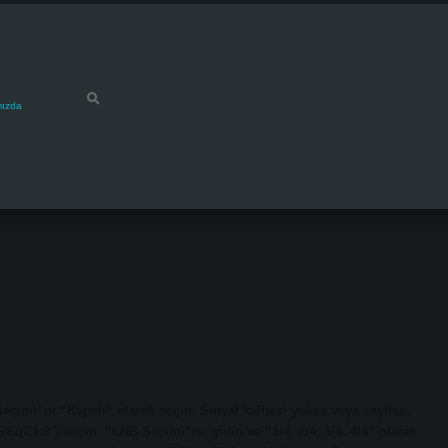
mızda
i”ni “Kapalı” olarak seçin. Sinyal kalitesi yoksa veya zayıfsa,
EqC1.0″ı seçin. “LNB Seçimi”ne gidin ve “1/4, 2/4, 3/4, 4/4” olarak