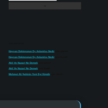
Son yorumlar
Hayvan Doktorunun Eş Anlamlısı Nedir
için
admin
Hayvan Doktorunun Eş Anlamlısı Nedir
için
Kartal
Akli Ve Nazari Ne Demek
için
admin
Akli Ve Nazari Ne Demek
için
Sadık
Mehmet Ali Şahinin Yeni Eşi Kimdir
için
admin