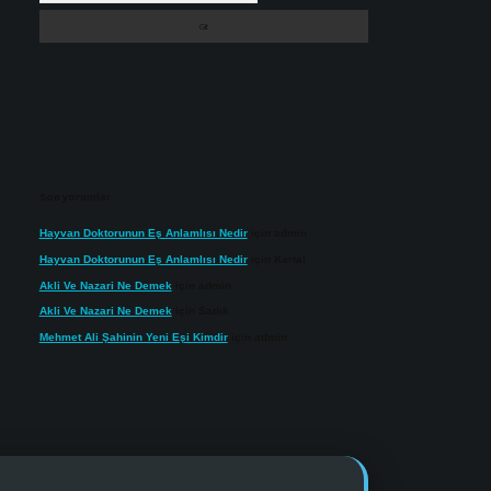
Son yorumlar
Hayvan Doktorunun Eş Anlamlısı Nedir
için
admin
Hayvan Doktorunun Eş Anlamlısı Nedir
için
Kartal
Akli Ve Nazari Ne Demek
için
admin
Akli Ve Nazari Ne Demek
için
Sadık
Mehmet Ali Şahinin Yeni Eşi Kimdir
için
admin