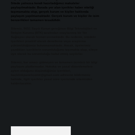
Sitede yalnızca kendi hazırladığımız makaleler
paylaşılmaktadır. Burada yer alan içerikler haber niteliği
taşımamakta olup, gerçek kurum ve kişiler hakkında
paylaşım yapılmamaktadır. Gerçek kurum ve kişiler ile isim
benzerlikleri tamamen tesadüfidir.
Sitemiz, 5651 Sayılı Kanun gereğince Bilgi Teknolojileri ve
İletişim Kurumu (BTK) tarafından onaylanmış bir Yer
Sağlayıcı olarak hizmet vermektedir. Bu nedenle, sitedeki
içerikleri proaktif olarak denetleme veya araştırma
yükümlülüğümüz bulunmamaktadır. Ancak, üyelerimiz
yazdıkları içeriklerin sorumluluğunu taşımakta olup, siteye
üye olarak bu sorumluluğu kabul etmiş sayılırlar.
Sitemiz, kar amacı gütmeyen ve tamamen ücretsiz bir bilgi
paylaşım platformudur. Hukuka ve yasal düzenlemelere
aykırı olduğunu düşündüğünüz içerikleri,
backlinkpanelicomtr@gmail.com
adresine bildirmeniz
halinde, ilgili içerikler yasal süre içerisinde sitemizden
kaldırılacaktır.
Arama