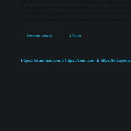
Günlük çalışma süresi hiçbir durumda 11 saati geçemez. Bir 
Kanununun 4857 nci maddesinin fazla çalışma, zorunlu neden
ilgili hükümleri uygulanır. Zorunlu fazla mesai kaç saat?
7,5 saat veya daha fazla gece çalışması, haftalık çalışma sü
16
Devamını okuyun
2 Yorum
Saat
Çalışmak
Yasal
Mı
https://forumfuar.com.tr
https://cemi.com.tr
https://dizaynup