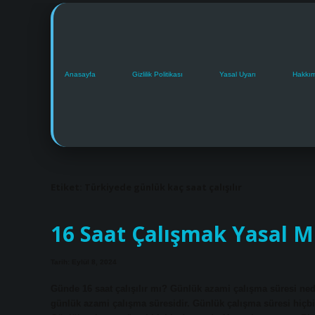
Anasayfa
Gizlilik Politikası
Yasal Uyarı
Hakkı
Etiket:
Türkiyede günlük kaç saat çalışılır
16 Saat Çalışmak Yasal M
Tarih: Eylül 8, 2024
Günde 16 saat çalışılır mı? Günlük azami çalışma süresi nedi
günlük azami çalışma süresidir. Günlük çalışma süresi hiçbir