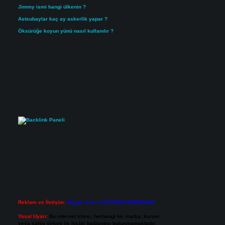
Jimmy ismi hangi ülkenin ?
Astsubaylar kaç ay askerlik yapar ?
Öksürüğe koyun yünü nasıl kullanılır ?
Reklam ve İletişim:
Skype: live:.cid.575569c608265c69
Yasal Uyarı:
Bu internet sitesi, herhangi bir marka, kurum
veya şahıs şirketi ile hiçbir bağlantısı bulunmamaktadır.