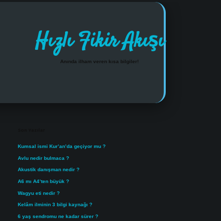
Hızlı Fikir Akışı
Anında ilham veren kısa bilgiler!
Sidebar
https://www.tulipbet.online/
Son Yazılar
Kumsal ismi Kur’an’da geçiyor mu ?
Avlu nedir bulmaca ?
Akustik danışman nedir ?
A6 mı A4’ten büyük ?
Wagyu eti nedir ?
Kelâm ilminin 3 bilgi kaynağı ?
6 yaş sendromu ne kadar sürer ?