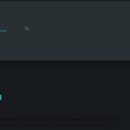
mızda
ı
r? Haftada 45 saatlik fazla mesainin hesaplanmasında bir istisna,
 koşulda 11 saati aşamaz. 1 günde en fazla kaç saat çalışılır?