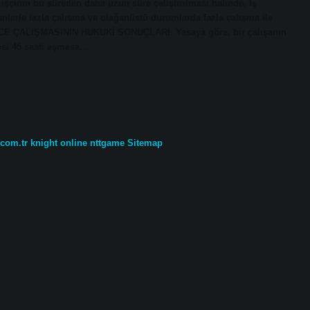
işçinin bu süreden daha uzun süre çalıştırılması halinde, İş
lerle fazla çalışma ve olağanüstü durumlarda fazla çalışma ile
 GECE ÇALIŞMASININ HUKUKİ SONUÇLARI. Yasaya göre, bir çalışanın
resi 45 saati aşmasa…
.com.tr
knight online
nttgame
Sitemap