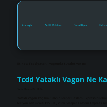
Anasayfa
Gizlilik Politikası
Yasal Uyarı
Hakkı
Etiket:
Tcdd yataklı vagonda tuvalet var mı
Tcdd Yataklı Vagon Ne K
Tarih: Kasım 22, 2024
Yataklı vagon kaç lira? 2022 Sleeper Eastern Express biletin
tek yön oda ücreti 1550 TL, 2024 Sleeper Eastern Express bilet