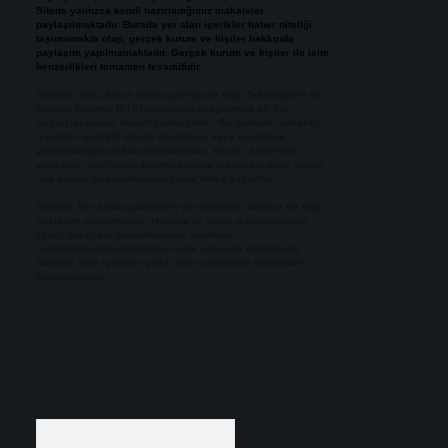
Sitede yalnızca kendi hazırladığımız makaleler
paylaşılmaktadır. Burada yer alan içerikler haber niteliği
taşımamakta olup, gerçek kurum ve kişiler hakkında
paylaşım yapılmamaktadır. Gerçek kurum ve kişiler ile isim
benzerlikleri tamamen tesadüfidir.
Sitemiz, 5651 Sayılı Kanun gereğince Bilgi Teknolojileri ve
İletişim Kurumu (BTK) tarafından onaylanmış bir Yer
Sağlayıcı olarak hizmet vermektedir. Bu nedenle, sitedeki
içerikleri proaktif olarak denetleme veya araştırma
yükümlülüğümüz bulunmamaktadır. Ancak, üyelerimiz
yazdıkları içeriklerin sorumluluğunu taşımakta olup, siteye
üye olarak bu sorumluluğu kabul etmiş sayılırlar.
Sitemiz, kar amacı gütmeyen ve tamamen ücretsiz bir bilgi
paylaşım platformudur. Hukuka ve yasal düzenlemelere
aykırı olduğunu düşündüğünüz içerikleri,
backlinkpanelicomtr@gmail.com
adresine bildirmeniz
halinde, ilgili içerikler yasal süre içerisinde sitemizden
kaldırılacaktır.
Arama