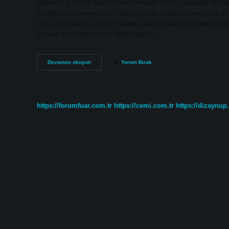
vagonlar 2 kişilik olarak tasarlanmıştır. Ayrıca ranzaya dönü
özellikler de mevcuttur. Yatakta çarşaf, battaniye ve yastık 
için vagon başına ücret, döneme bağlı olarak KDV dahil aşağı
Dönem 23.12.2024-19.01.2025 (dahil);…
Tcdd
Devamını okuyun
Yorum Bırak
Yataklı
Vagon
Ne
Kadar
https://forumfuar.com.tr
https://cemi.com.tr
https://dizaynup