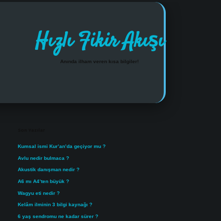
Hızlı Fikir Akışı
Anında ilham veren kısa bilgiler!
Sidebar
https://www.tulipbet.online/
Son Yazılar
Kumsal ismi Kur’an’da geçiyor mu ?
Avlu nedir bulmaca ?
Akustik danışman nedir ?
A6 mı A4’ten büyük ?
Wagyu eti nedir ?
Kelâm ilminin 3 bilgi kaynağı ?
6 yaş sendromu ne kadar sürer ?