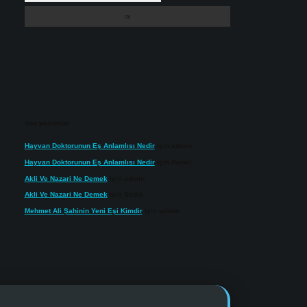
Son yorumlar
Hayvan Doktorunun Eş Anlamlısı Nedir
için
admin
Hayvan Doktorunun Eş Anlamlısı Nedir
için
Kartal
Akli Ve Nazari Ne Demek
için
admin
Akli Ve Nazari Ne Demek
için
Sadık
Mehmet Ali Şahinin Yeni Eşi Kimdir
için
admin