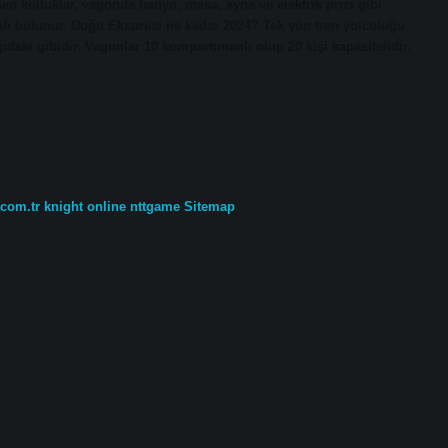
şen koltuklar, vagonda banyo, masa, ayna ve elektrik prizi gibi
kılıfı bulunur. Doğu Ekspresi ne kadar 2024? Tek yön tren yolculuğu
daki gibidir. Vagonlar 10 kompartımanlı olup 20 kişi kapasitelidir.
.com.tr
knight online
nttgame
Sitemap