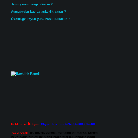
Jimmy ismi hangi ülkenin ?
Astsubaylar kaç ay askerlik yapar ?
Öksürüğe koyun yünü nasıl kullanılır ?
Reklam ve İletişim:
Skype: live:.cid.575569c608265c69
Yasal Uyarı:
Bu internet sitesi, herhangi bir marka, kurum
veya şahıs şirketi ile hiçbir bağlantısı bulunmamaktadır.