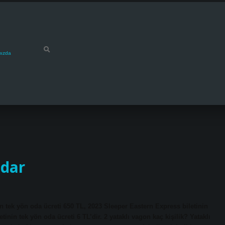
mızda
adar
in tek yön oda ücreti 650 TL, 2023 Sleeper Eastern Express biletinin
inin tek yön oda ücreti 6 TL’dir. 2 yataklı vagon kaç kişilik? Yataklı