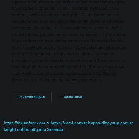
öğrenci okul idaresine bildirilecek. Yeni düzenlemeye göre,
kopya çeken öğrencinin sınavı geçersiz sayılacak, puan
verilmeyecek ve e-okul sisteminde “K” ile işaretlenecek.
Ancak dönem notu hesaplanırken sınav sayısına aritmetik
ortalama dahil edilecek. Kopya çekmenin cezası nedir? ✓
Sınavlarda kopya çekmenin cezası kınamadır. ✓ Sınavlarda
kopya çekmenin veya aldatmanın cezası üniversiteden bir
yarıyıl uzaklaştırmadır. Öğrenci kopya çekerken yakalanırsa
ne olur? Çoğu kolej ve üniversitede, kopya çekmenin
sonuçları şunlardır: Dersten otomatik olarak kalırsınız – ve
transkriptinizde bunun nedeni belirtilir. (Bunun, burs veya
mali yardım alırsanız da sonuçları olabilir.) 21/08/2023
Çoğu kolej ve üniversitede, kopya çekmenin…
Kopya
Devamını okuyun
Yorum Bırak
Çekene
Ne
Ceza
Verilir
https://forumfuar.com.tr
https://cemi.com.tr
https://dizaynup.com.tr
knight online
nttgame
Sitemap