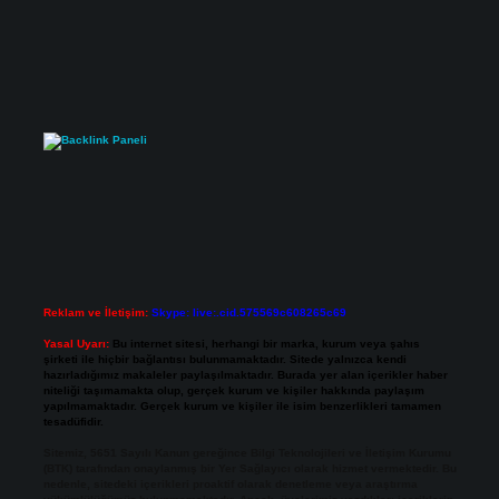
Reklam ve İletişim:
Skype: live:.cid.575569c608265c69
Yasal Uyarı:
Bu internet sitesi, herhangi bir marka, kurum veya şahıs
şirketi ile hiçbir bağlantısı bulunmamaktadır. Sitede yalnızca kendi
hazırladığımız makaleler paylaşılmaktadır. Burada yer alan içerikler haber
niteliği taşımamakta olup, gerçek kurum ve kişiler hakkında paylaşım
yapılmamaktadır. Gerçek kurum ve kişiler ile isim benzerlikleri tamamen
tesadüfidir.
Sitemiz, 5651 Sayılı Kanun gereğince Bilgi Teknolojileri ve İletişim Kurumu
(BTK) tarafından onaylanmış bir Yer Sağlayıcı olarak hizmet vermektedir. Bu
nedenle, sitedeki içerikleri proaktif olarak denetleme veya araştırma