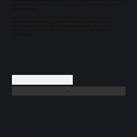
yükümlülüğümüz bulunmamaktadır. Ancak, üyelerimiz yazdıkları içeriklerin
sorumluluğunu taşımakta olup, siteye üye olarak bu sorumluluğu kabul
etmiş sayılırlar.
Sitemiz, kar amacı gütmeyen ve tamamen ücretsiz bir bilgi paylaşım
platformudur. Hukuka ve yasal düzenlemelere aykırı olduğunu
düşündüğünüz içerikleri,
backlinkpanelicomtr@gmail.com
adresine
bildirmeniz halinde, ilgili içerikler yasal süre içerisinde sitemizden
kaldırılacaktır.
Arama
Son yorumlar