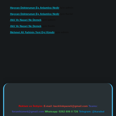
Hayvan Doktorunun Eş Anlamlısı Nedir
için
admin
Hayvan Doktorunun Eş Anlamlısı Nedir
için
Kartal
Akli Ve Nazari Ne Demek
için
admin
Akli Ve Nazari Ne Demek
için
Sadık
Mehmet Ali Şahinin Yeni Eşi Kimdir
için
admin
s://www.tulipbet.online/
Reklam ve İletişim:
E-mail:
backlinkpaneli@gmail.com
Teams:
forumhizmeti@gmail.com
Whatsapp: 0262 606 0 726
Telegram: @karabul