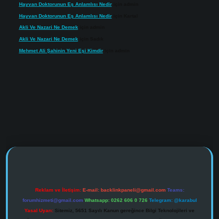
Hayvan Doktorunun Eş Anlamlısı Nedir
için
admin
Hayvan Doktorunun Eş Anlamlısı Nedir
için
Kartal
Akli Ve Nazari Ne Demek
için
admin
Akli Ve Nazari Ne Demek
için
Sadık
Mehmet Ali Şahinin Yeni Eşi Kimdir
için
admin
https://www.tulipbet.online/
Reklam ve İletişim:
E-mail:
backlinkpaneli@gmail.com
Teams:
forumhizmeti@gmail.com
Whatsapp: 0262 606 0 726
Telegram: @karabul
Yasal Uyarı:
Sitemiz, 5651 Sayılı Kanun gereğince Bilgi Teknolojileri ve