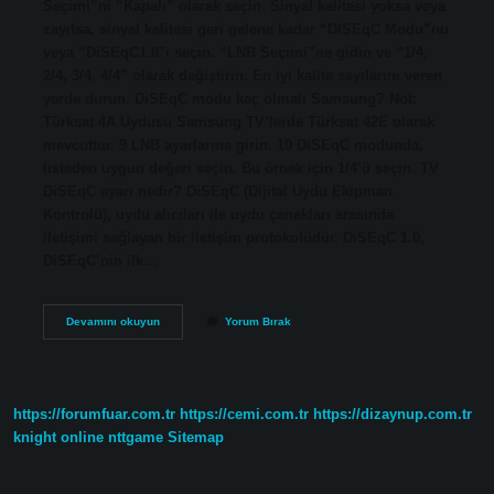
Seçimi”ni “Kapalı” olarak seçin. Sinyal kalitesi yoksa veya
zayıfsa, sinyal kalitesi geri gelene kadar “DISEqC Modu”nu
veya “DiSEqC1.0″ı seçin. “LNB Seçimi”ne gidin ve “1/4,
2/4, 3/4, 4/4” olarak değiştirin. En iyi kalite sayılarını veren
yerde durun. DiSEqC modu kaç olmalı Samsung? Not:
Türksat 4A Uydusu Samsung TV’lerde Türksat 42E olarak
mevcuttur. 9 LNB ayarlarına girin. 10 DiSEqC modunda,
listeden uygun değeri seçin. Bu örnek için 1/4’ü seçin. TV
DiSEqC ayarı nedir? DiSEqC (Dijital Uydu Ekipman
Kontrolü), uydu alıcıları ile uydu çanakları arasında
iletişimi sağlayan bir iletişim protokolüdür. DiSEqC 1.0,
DiSEqC’nin ilk…
Diseqc
Devamını okuyun
Yorum Bırak
Modu
Ne
Demek
https://forumfuar.com.tr
https://cemi.com.tr
https://dizaynup.com.tr
knight online
nttgame
Sitemap