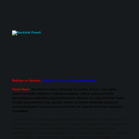
Reklam ve İletişim:
Skype: live:.cid.575569c608265c69
Yasal Uyarı:
Bu internet sitesi, herhangi bir marka, kurum veya şahıs
şirketi ile hiçbir bağlantısı bulunmamaktadır. Sitede yalnızca kendi
hazırladığımız makaleler paylaşılmaktadır. Burada yer alan içerikler haber
niteliği taşımamakta olup, gerçek kurum ve kişiler hakkında paylaşım
yapılmamaktadır. Gerçek kurum ve kişiler ile isim benzerlikleri tamamen
tesadüfidir.
Sitemiz, 5651 Sayılı Kanun gereğince Bilgi Teknolojileri ve İletişim Kurumu
(BTK) tarafından onaylanmış bir Yer Sağlayıcı olarak hizmet vermektedir. Bu
nedenle, sitedeki içerikleri proaktif olarak denetleme veya araştırma
yükümlülüğümüz bulunmamaktadır. Ancak, üyelerimiz yazdıkları içeriklerin
sorumluluğunu taşımakta olup, siteye üye olarak bu sorumluluğu kabul