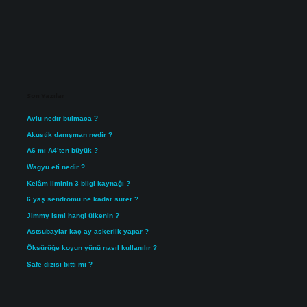
Sidebar
Son Yazılar
Avlu nedir bulmaca ?
Akustik danışman nedir ?
A6 mı A4’ten büyük ?
Wagyu eti nedir ?
Kelâm ilminin 3 bilgi kaynağı ?
6 yaş sendromu ne kadar sürer ?
Jimmy ismi hangi ülkenin ?
Astsubaylar kaç ay askerlik yapar ?
Öksürüğe koyun yünü nasıl kullanılır ?
Safe dizisi bitti mi ?