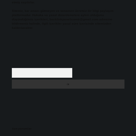
etmiş sayılırlar.
Sitemiz, kar amacı gütmeyen ve tamamen ücretsiz bir bilgi paylaşım
platformudur. Hukuka ve yasal düzenlemelere aykırı olduğunu
düşündüğünüz içerikleri,
backlinkpanelicomtr@gmail.com
adresine
bildirmeniz halinde, ilgili içerikler yasal süre içerisinde sitemizden
kaldırılacaktır.
Arama
Son yorumlar