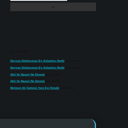
Son yorumlar
Hayvan Doktorunun Eş Anlamlısı Nedir
için
admin
Hayvan Doktorunun Eş Anlamlısı Nedir
için
Kartal
Akli Ve Nazari Ne Demek
için
admin
Akli Ve Nazari Ne Demek
için
Sadık
Mehmet Ali Şahinin Yeni Eşi Kimdir
için
admin