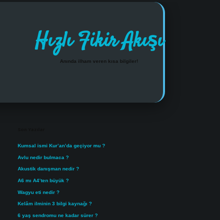
Hızlı Fikir Akışı
Anında ilham veren kısa bilgiler!
Sidebar
https://www.tulipbet.online
Son Yazılar
Kumsal ismi Kur’an’da geçiyor mu ?
Avlu nedir bulmaca ?
Akustik danışman nedir ?
A6 mı A4’ten büyük ?
Wagyu eti nedir ?
Kelâm ilminin 3 bilgi kaynağı ?
6 yaş sendromu ne kadar sürer ?