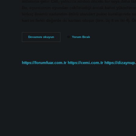
anlamına gelir. Call, yalnızca sizden önceki bir veya daha
Bu, oyuncunun oyundan çekilmediği ancak bahsi yükseltmedi
birkaç önemli nedenden ötürü standart poker kurallarında tan
kart ve farklı değerde iki karttan oluşur (örn. üç 8 ve iki 4).
Poker
Devamını okuyun
Yorum Bırak
Utg
Ne
Demek
https://forumfuar.com.tr
https://cemi.com.tr
https://dizaynup