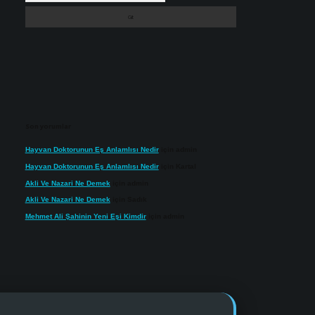
Son yorumlar
Hayvan Doktorunun Eş Anlamlısı Nedir
için
admin
Hayvan Doktorunun Eş Anlamlısı Nedir
için
Kartal
Akli Ve Nazari Ne Demek
için
admin
Akli Ve Nazari Ne Demek
için
Sadık
Mehmet Ali Şahinin Yeni Eşi Kimdir
için
admin