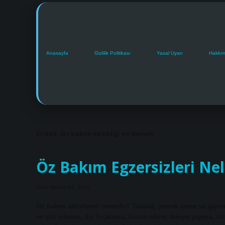
Anasayfa
Gizlilik Politikası
Yasal Uyarı
Hakkı
Etiket:
Öz bakım eksikliği ne demek
Öz Bakım Egzersizleri Nel
Tarih: Kasım 13, 2024
Öz bakım aktiviteleri nelerdir? Tuvalet, yemek yeme ve giyinm
ve yüz yıkama, diş fırçalama, burun silme, banyo yapma, tırn