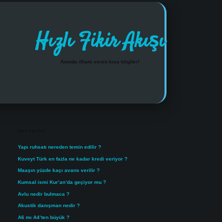
Hızlı Fikir Akışı
Anında ilham veren kısa bilgiler!
Sidebar
https://www.tulipbet.online/
Son Yazılar
Yapı ruhsatı nereden temin edilir ?
Kuveyt Türk en fazla ne kadar kredi veriyor ?
Maaşın yüzde kaçı avans verilir ?
Kumsal ismi Kur’an’da geçiyor mu ?
Avlu nedir bulmaca ?
Akustik danışman nedir ?
A6 mı A4’ten büyük ?