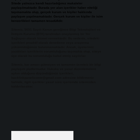
Sitede yalnızca kendi hazırladığımız makaleler
paylaşılmaktadır. Burada yer alan içerikler haber niteliği
taşımamakta olup, gerçek kurum ve kişiler hakkında
paylaşım yapılmamaktadır. Gerçek kurum ve kişiler ile isim
benzerlikleri tamamen tesadüfidir.
Sitemiz, 5651 Sayılı Kanun gereğince Bilgi Teknolojileri ve
İletişim Kurumu (BTK) tarafından onaylanmış bir Yer
Sağlayıcı olarak hizmet vermektedir. Bu nedenle, sitedeki
içerikleri proaktif olarak denetleme veya araştırma
yükümlülüğümüz bulunmamaktadır. Ancak, üyelerimiz
yazdıkları içeriklerin sorumluluğunu taşımakta olup, siteye
üye olarak bu sorumluluğu kabul etmiş sayılırlar.
Sitemiz, kar amacı gütmeyen ve tamamen ücretsiz bir bilgi
paylaşım platformudur. Hukuka ve yasal düzenlemelere
aykırı olduğunu düşündüğünüz içerikleri,
backlinkpanelicomtr@gmail.com
adresine bildirmeniz
halinde, ilgili içerikler yasal süre içerisinde sitemizden
kaldırılacaktır.
Arama