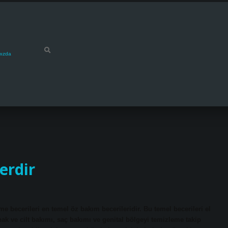
mızda
erdir
e becerileri en temel öz bakım becerileridir. Bu temel becerileri el
ak ve cilt bakımı, saç bakımı ve genital bölgeyi temizleme takip