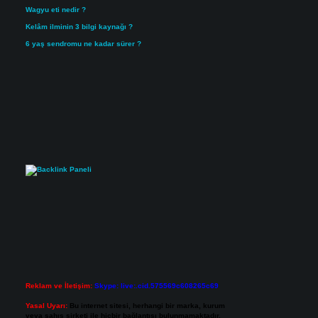
Wagyu eti nedir ?
Kelâm ilminin 3 bilgi kaynağı ?
6 yaş sendromu ne kadar sürer ?
Reklam ve İletişim:
Skype: live:.cid.575569c608265c69
Yasal Uyarı:
Bu internet sitesi, herhangi bir marka, kurum
veya şahıs şirketi ile hiçbir bağlantısı bulunmamaktadır.