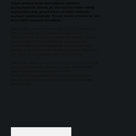
Sitede yalnızca kendi hazırladığımız makaleler
paylaşılmaktadır. Burada yer alan içerikler haber niteliği
taşımamakta olup, gerçek kurum ve kişiler hakkında
paylaşım yapılmamaktadır. Gerçek kurum ve kişiler ile isim
benzerlikleri tamamen tesadüfidir.
Sitemiz, 5651 Sayılı Kanun gereğince Bilgi Teknolojileri ve
İletişim Kurumu (BTK) tarafından onaylanmış bir Yer
Sağlayıcı olarak hizmet vermektedir. Bu nedenle, sitedeki
içerikleri proaktif olarak denetleme veya araştırma
yükümlülüğümüz bulunmamaktadır. Ancak, üyelerimiz
yazdıkları içeriklerin sorumluluğunu taşımakta olup, siteye
üye olarak bu sorumluluğu kabul etmiş sayılırlar.
Sitemiz, kar amacı gütmeyen ve tamamen ücretsiz bir bilgi
paylaşım platformudur. Hukuka ve yasal düzenlemelere
aykırı olduğunu düşündüğünüz içerikleri,
backlinkpanelicomtr@gmail.com
adresine bildirmeniz
halinde, ilgili içerikler yasal süre içerisinde sitemizden
kaldırılacaktır.
Arama