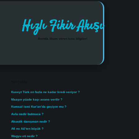
Hızlı Fikir Akışı
Anında ilham veren kısa bilgiler!
Sidebar
https://www.tulipbet.online/
Son Yazılar
Kuveyt Türk en fazla ne kadar kredi veriyor ?
Maaşın yüzde kaçı avans verilir ?
Kumsal ismi Kur’an’da geçiyor mu ?
Avlu nedir bulmaca ?
Akustik danışman nedir ?
A6 mı A4’ten büyük ?
Wagyu eti nedir ?