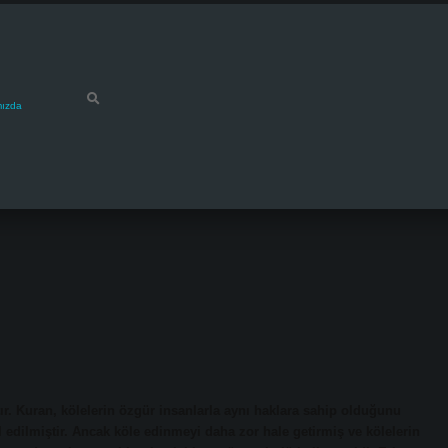
mızda
tır. Kuran, kölelerin özgür insanlarla aynı haklara sahip olduğunu
l edilmiştir. Ancak köle edinmeyi daha zor hale getirmiş ve kölelerin