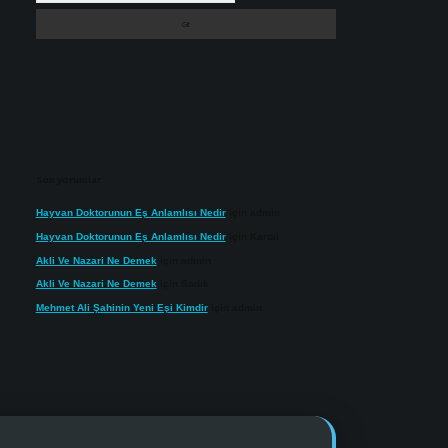
Son yorumlar
Hayvan Doktorunun Eş Anlamlısı Nedir
için
admin
Hayvan Doktorunun Eş Anlamlısı Nedir
için
Kartal
Akli Ve Nazari Ne Demek
için
admin
Akli Ve Nazari Ne Demek
için
Sadık
Mehmet Ali Şahinin Yeni Eşi Kimdir
için
admin