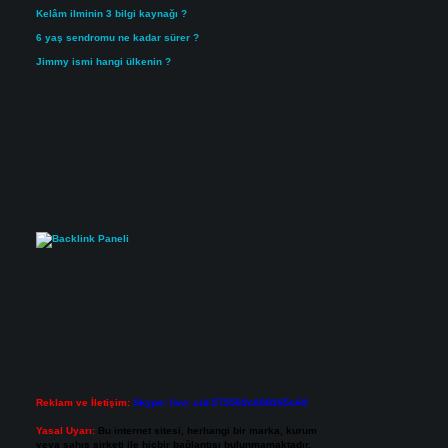
Kelâm ilminin 3 bilgi kaynağı ?
6 yaş sendromu ne kadar sürer ?
Jimmy ismi hangi ülkenin ?
Reklam ve İletişim:
Skype: live:.cid.575569c608265c69
Yasal Uyarı:
Bu internet sitesi, herhangi bir marka, kurum
veya şahıs şirketi ile hiçbir bağlantısı bulunmamaktadır.