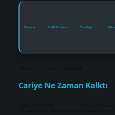
Anasayfa
Gizlilik Politikası
Yasal Uyarı
Hakkı
Etiket:
Osmanlıda harem haram mıydı
Cariye Ne Zaman Kalktı
Tarih: Aralık 24, 2024
İslamda cariyelik kaldırıldı mı? İslam köleliği yasaklamamış
belirtir ve kölelerin hakları insan onurunu korumak için dahi