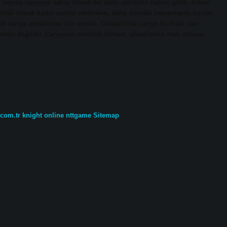
k sayıda cariyeye sahip olmak bir statü sembolü haline geldi. Erken
 ödül olarak kadın esirler verilirken, daha sonraki zamanlarda bunlar
çok cariye almalarına izin verildi. Osmanlı’da cariye ile ilişki caiz
mkün değildir. Cariyenin memluk olması, efendisinin malı olması,
.com.tr
knight online
nttgame
Sitemap