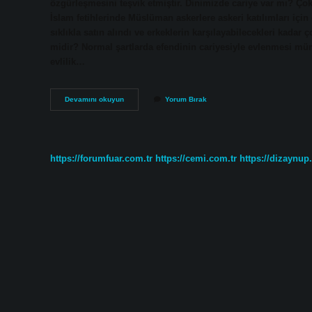
özgürleşmesini teşvik etmiştir. Dinimizde cariye var mı? Ço
İslam fetihlerinde Müslüman askerlere askeri katılımları için
sıklıkla satın alındı ​​ve erkeklerin karşılayabilecekleri kadar 
midir? Normal şartlarda efendinin cariyesiyle evlenmesi mü
evlilik…
Cariye
Devamını okuyun
Yorum Bırak
Ne
Zaman
Kalktı
https://forumfuar.com.tr
https://cemi.com.tr
https://dizaynup