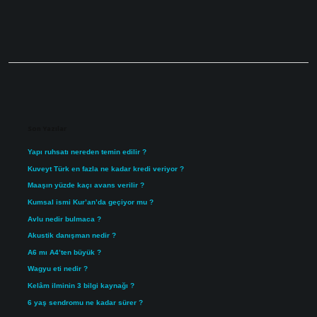
Sidebar
Son Yazılar
Yapı ruhsatı nereden temin edilir ?
Kuveyt Türk en fazla ne kadar kredi veriyor ?
Maaşın yüzde kaçı avans verilir ?
Kumsal ismi Kur’an’da geçiyor mu ?
Avlu nedir bulmaca ?
Akustik danışman nedir ?
A6 mı A4’ten büyük ?
Wagyu eti nedir ?
Kelâm ilminin 3 bilgi kaynağı ?
6 yaş sendromu ne kadar sürer ?