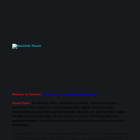
Reklam ve İletişim:
Skype: live:.cid.575569c608265c69
Yasal Uyarı:
Bu internet sitesi, herhangi bir marka, kurum veya şahıs
şirketi ile hiçbir bağlantısı bulunmamaktadır. Sitede yalnızca kendi
hazırladığımız makaleler paylaşılmaktadır. Burada yer alan içerikler haber
niteliği taşımamakta olup, gerçek kurum ve kişiler hakkında paylaşım
yapılmamaktadır. Gerçek kurum ve kişiler ile isim benzerlikleri tamamen
tesadüfidir.
Sitemiz, 5651 Sayılı Kanun gereğince Bilgi Teknolojileri ve İletişim Kurumu
(BTK) tarafından onaylanmış bir Yer Sağlayıcı olarak hizmet vermektedir. Bu