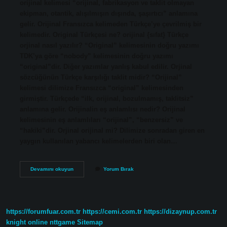
orijinal kelimesi “orijinal, fabrikasyon ve taklit olmayan
ekipman, otantik, alışılmışın dışında, şaşırtıcı” anlamına
gelir. Orijinal Fransızca kelimeden Türkçe’ye çevrilmiş bir
kelimedir. Original Türkçesi ne? orijinal {sıfat} Türkçe
orjinal nasıl yazılır? “Original” kelimesinin doğru yazımı
TDK’ya göre “nobody” kelimesinin doğru yazımı
“original”dir. Diğer yazımlar yanlış kabul edilir. Orjinal
sözcüğünün Türkçe karşılığı taklit midir? “Orijinal”
kelimesi dilimize Fransızca “original” kelimesinden
girmiştir. Türkçede “ilk, orijinal, bozulmamış, taklitsiz”
anlamına gelir. Orijinalin eş anlamlısı nedir? Orijinal
kelimesinin eş anlamlıları “orijinal”, “benzersiz” ve
“hakiki”dir. Orjinal orijinal mi? Dilimize sonradan giren en
yaygın kullanılan yabancı kelimelerden biri olan…
Orjinal
Devamını okuyun
Yorum Bırak
Kelimesinin
Türkçesi
Nedir
https://forumfuar.com.tr
https://cemi.com.tr
https://dizaynup.com.tr
knight online
nttgame
Sitemap