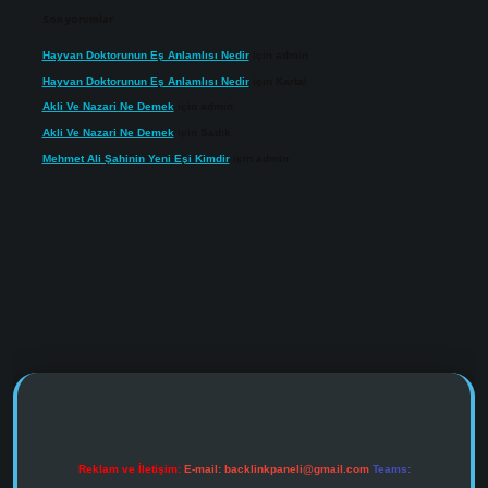
Son yorumlar
Hayvan Doktorunun Eş Anlamlısı Nedir
için
admin
Hayvan Doktorunun Eş Anlamlısı Nedir
için
Kartal
Akli Ve Nazari Ne Demek
için
admin
Akli Ve Nazari Ne Demek
için
Sadık
Mehmet Ali Şahinin Yeni Eşi Kimdir
için
admin
https://www.tulipbet.online/
Reklam ve İletişim:
E-mail:
backlinkpaneli@gmail.com
Teams: