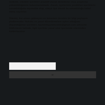
nedenle, sitedeki içerikleri proaktif olarak denetleme veya araştırma
yükümlülüğümüz bulunmamaktadır. Ancak, üyelerimiz yazdıkları içeriklerin
sorumluluğunu taşımakta olup, siteye üye olarak bu sorumluluğu kabul
etmiş sayılırlar.
Sitemiz, kar amacı gütmeyen ve tamamen ücretsiz bir bilgi paylaşım
platformudur. Hukuka ve yasal düzenlemelere aykırı olduğunu
düşündüğünüz içerikleri,
backlinkpanelicomtr@gmail.com
adresine
bildirmeniz halinde, ilgili içerikler yasal süre içerisinde sitemizden
kaldırılacaktır.
Arama