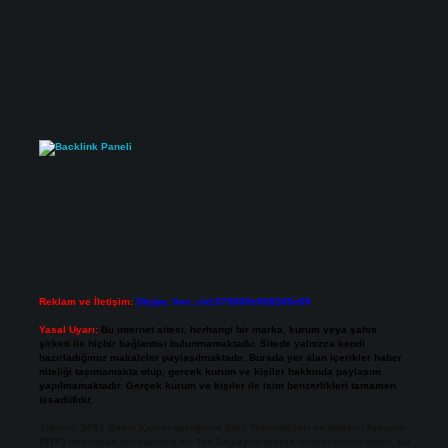
Reklam ve İletişim:
Skype: live:.cid.575569c608265c69
Yasal Uyarı:
Bu internet sitesi, herhangi bir marka, kurum veya şahıs
şirketi ile hiçbir bağlantısı bulunmamaktadır. Sitede yalnızca kendi
hazırladığımız makaleler paylaşılmaktadır. Burada yer alan içerikler haber
niteliği taşımamakta olup, gerçek kurum ve kişiler hakkında paylaşım
yapılmamaktadır. Gerçek kurum ve kişiler ile isim benzerlikleri tamamen
tesadüfidir.
Sitemiz, 5651 Sayılı Kanun gereğince Bilgi Teknolojileri ve İletişim Kurumu
(BTK) tarafından onaylanmış bir Yer Sağlayıcı olarak hizmet vermektedir. Bu