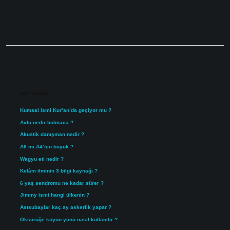
Sidebar
Son Yazılar
Kumsal ismi Kur’an’da geçiyor mu ?
Avlu nedir bulmaca ?
Akustik danışman nedir ?
A6 mı A4’ten büyük ?
Wagyu eti nedir ?
Kelâm ilminin 3 bilgi kaynağı ?
6 yaş sendromu ne kadar sürer ?
Jimmy ismi hangi ülkenin ?
Astsubaylar kaç ay askerlik yapar ?
Öksürüğe koyun yünü nasıl kullanılır ?