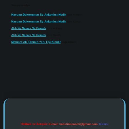
Son yorumlar
Hayvan Doktorunun Eş Anlamlısı Nedir
için
admin
Hayvan Doktorunun Eş Anlamlısı Nedir
için
Kartal
Akli Ve Nazari Ne Demek
için
admin
Akli Ve Nazari Ne Demek
için
Sadık
Mehmet Ali Şahinin Yeni Eşi Kimdir
için
admin
https://www.tulipbet.online/
Reklam ve İletişim:
E-mail:
backlinkpaneli@gmail.com
Teams: