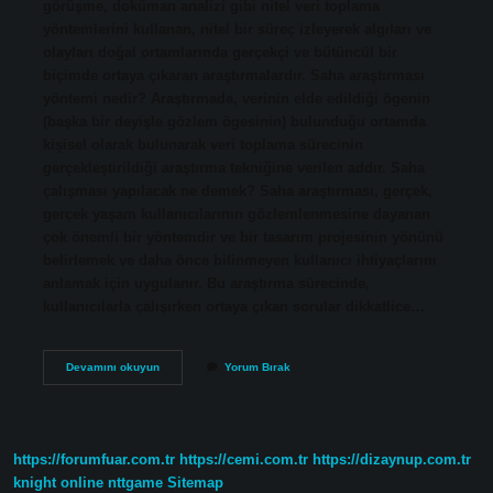
görüşme, doküman analizi gibi nitel veri toplama
yöntemlerini kullanan, nitel bir süreç izleyerek algıları ve
olayları doğal ortamlarında gerçekçi ve bütüncül bir
biçimde ortaya çıkaran araştırmalardır. Saha araştırması
yöntemi nedir? Araştırmada, verinin elde edildiği ögenin
(başka bir deyişle gözlem ögesinin) bulunduğu ortamda
kişisel olarak bulunarak veri toplama sürecinin
gerçekleştirildiği araştırma tekniğine verilen addır. Saha
çalışması yapılacak ne demek? Saha araştırması, gerçek,
gerçek yaşam kullanıcılarının gözlemlenmesine dayanan
çok önemli bir yöntemdir ve bir tasarım projesinin yönünü
belirlemek ve daha önce bilinmeyen kullanıcı ihtiyaçlarını
anlamak için uygulanır. Bu araştırma sürecinde,
kullanıcılarla çalışırken ortaya çıkan sorular dikkatlice…
Saha
Devamını okuyun
Yorum Bırak
Çalışması
Nitel
Mi
Nicel
Mi
https://forumfuar.com.tr
https://cemi.com.tr
https://dizaynup.com.tr
knight online
nttgame
Sitemap