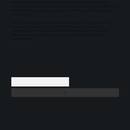
nedenle, sitedeki içerikleri proaktif olarak denetleme veya araştırma
yükümlülüğümüz bulunmamaktadır. Ancak, üyelerimiz yazdıkları içeriklerin
sorumluluğunu taşımakta olup, siteye üye olarak bu sorumluluğu kabul
etmiş sayılırlar.
Sitemiz, kar amacı gütmeyen ve tamamen ücretsiz bir bilgi paylaşım
platformudur. Hukuka ve yasal düzenlemelere aykırı olduğunu
düşündüğünüz içerikleri,
backlinkpanelicomtr@gmail.com
adresine
bildirmeniz halinde, ilgili içerikler yasal süre içerisinde sitemizden
kaldırılacaktır.
Arama