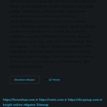
2021Otomobil bayiliği açmak.Serbest meslekler üstlenmek
(örneğin dijital pazarlama, sosyal medya yönetimi, grafik
tasarım, web tasarımı, içerik yazarlığı, vb.).E-ticaret
yürütmek.Tercüme veya tercümanlık hizmeti
sağlamak.Güzellik salonu açmak.Kozmetik ürünleri
satmak.Mücevher tasarlamak ve satmak. Hangi iş çok para
kazandırır? Günümüzün en iyi ücretli 18 işi: yazılım
geliştirme, eczacılık, pilotluk, hukuk mesleği, finansal
danışmanlık, tıp pratiği, noter, petrol mühendisliği. Daha
fazla makale… •17 Temmuz 2024 Ne iş yapabilirim 2024?
2024 yılında sermayesiz evden yapılabilecek iş fikirleri
arasında şu işler öne çıkıyor: Online dersler, İçerik yazımı
ve düzenleme, Çeviri hizmetleri, Sanal asistanlık, Web
tasarımı ve geliştirme,…
Bir
Devamını okuyun
12 Yorum
Bayan
Olarak
Ne
Iş
Kurabilirim
https://forumfuar.com.tr
https://cemi.com.tr
https://dizaynup.com.tr
knight online
nttgame
Sitemap