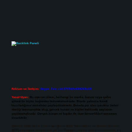
Reklam ve İletişim:
Skype: live:.cid.575569c608265c69
Yasal Uyarı:
Bu internet sitesi, herhangi bir marka, kurum veya şahıs
şirketi ile hiçbir bağlantısı bulunmamaktadır. Sitede yalnızca kendi
hazırladığımız makaleler paylaşılmaktadır. Burada yer alan içerikler haber
niteliği taşımamakta olup, gerçek kurum ve kişiler hakkında paylaşım
yapılmamaktadır. Gerçek kurum ve kişiler ile isim benzerlikleri tamamen
tesadüfidir.
Sitemiz, 5651 Sayılı Kanun gereğince Bilgi Teknolojileri ve İletişim Kurumu
(BTK) tarafından onaylanmış bir Yer Sağlayıcı olarak hizmet vermektedir. Bu