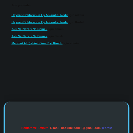
Son yorumlar
Hayvan Doktorunun Eş Anlamlısı Nedir
için
admin
Hayvan Doktorunun Eş Anlamlısı Nedir
için
Kartal
Akli Ve Nazari Ne Demek
için
admin
Akli Ve Nazari Ne Demek
için
Sadık
Mehmet Ali Şahinin Yeni Eşi Kimdir
için
admin
s://www.tulipbet.online/
Reklam ve İletişim:
E-mail:
backlinkpaneli@gmail.com
Teams: