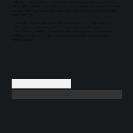
nedenle, sitedeki içerikleri proaktif olarak denetleme veya araştırma
yükümlülüğümüz bulunmamaktadır. Ancak, üyelerimiz yazdıkları içeriklerin
sorumluluğunu taşımakta olup, siteye üye olarak bu sorumluluğu kabul
etmiş sayılırlar.
Sitemiz, kar amacı gütmeyen ve tamamen ücretsiz bir bilgi paylaşım
platformudur. Hukuka ve yasal düzenlemelere aykırı olduğunu
düşündüğünüz içerikleri,
backlinkpanelicomtr@gmail.com
adresine
bildirmeniz halinde, ilgili içerikler yasal süre içerisinde sitemizden
kaldırılacaktır.
Arama