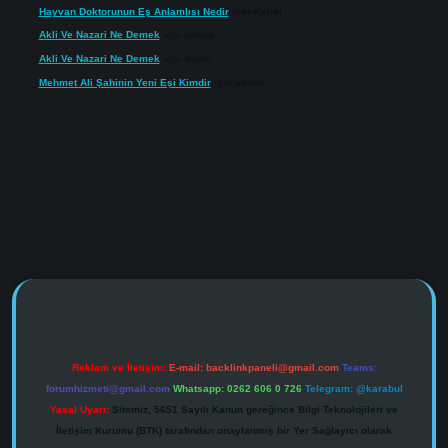
Hayvan Doktorunun Eş Anlamlısı Nedir
için
Kartal
Akli Ve Nazari Ne Demek
için
admin
Akli Ve Nazari Ne Demek
için
Sadık
Mehmet Ali Şahinin Yeni Eşi Kimdir
için
admin
://www.tulipbet.online/
Reklam ve İletişim:
E-mail:
backlinkpaneli@gmail.com
Teams:
forumhizmeti@gmail.com
Whatsapp: 0262 606 0 726
Telegram: @karabul
Yasal Uyarı:
Sitemiz, 5651 Sayılı Kanun gereğince Bilgi Teknolojileri ve
İletişim Kurumu (BTK) tarafından onaylanmış bir Yer Sağlayıcı olarak