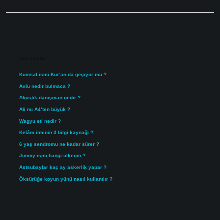
Sidebar
Son Yazılar
Kumsal ismi Kur’an’da geçiyor mu ?
Avlu nedir bulmaca ?
Akustik danışman nedir ?
A6 mı A4’ten büyük ?
Wagyu eti nedir ?
Kelâm ilminin 3 bilgi kaynağı ?
6 yaş sendromu ne kadar sürer ?
Jimmy ismi hangi ülkenin ?
Astsubaylar kaç ay askerlik yapar ?
Öksürüğe koyun yünü nasıl kullanılır ?