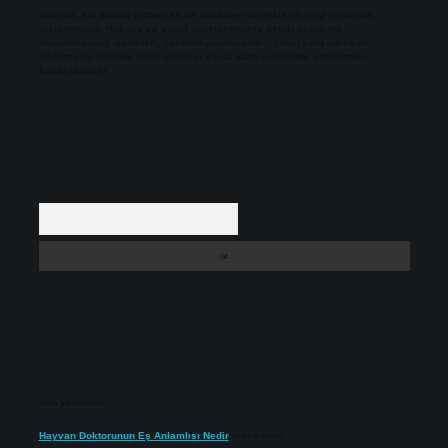
Sitemiz, kar amacı gütmeyen ve tamamen ücretsiz bir bilgi paylaşım
platformudur. Hukuka ve yasal düzenlemelere aykırı olduğunu
düşündüğünüz içerikleri,
backlinkpanelicomtr@gmail.com
adresine
bildirmeniz halinde, ilgili içerikler yasal süre içerisinde sitemizden
kaldırılacaktır.
Arama
Son yorumlar
Hayvan Doktorunun Eş Anlamlısı Nedir
için
admin