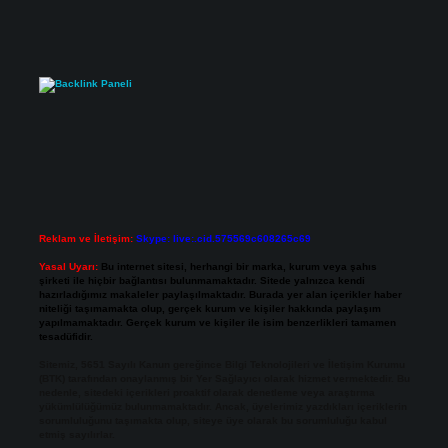
Reklam ve İletişim:
Skype: live:.cid.575569c608265c69
Yasal Uyarı:
Bu internet sitesi, herhangi bir marka, kurum veya şahıs
şirketi ile hiçbir bağlantısı bulunmamaktadır. Sitede yalnızca kendi
hazırladığımız makaleler paylaşılmaktadır. Burada yer alan içerikler haber
niteliği taşımamakta olup, gerçek kurum ve kişiler hakkında paylaşım
yapılmamaktadır. Gerçek kurum ve kişiler ile isim benzerlikleri tamamen
tesadüfidir.
Sitemiz, 5651 Sayılı Kanun gereğince Bilgi Teknolojileri ve İletişim Kurumu
(BTK) tarafından onaylanmış bir Yer Sağlayıcı olarak hizmet vermektedir. Bu
nedenle, sitedeki içerikleri proaktif olarak denetleme veya araştırma
yükümlülüğümüz bulunmamaktadır. Ancak, üyelerimiz yazdıkları içeriklerin
sorumluluğunu taşımakta olup, siteye üye olarak bu sorumluluğu kabul
etmiş sayılırlar.