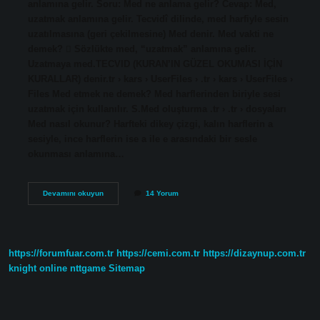
anlamına gelir. Soru: Med ne anlama gelir? Cevap: Med,
uzatmak anlamına gelir. Tecvidî dilinde, med harfiyle sesin
uzatılmasına (geri çekilmesine) Med denir. Med vakti ne
demek?  Sözlükte med, “uzatmak” anlamına gelir.
Uzatmaya med.TECVID (KURAN’IN GÜZEL OKUMASI İÇİN
KURALLAR) denir.tr › kars › UserFiles › .tr › kars › UserFiles ›
Files Med etmek ne demek? Med harflerinden biriyle sesi
uzatmak için kullanılır. S.Med oluşturma .tr › .tr › dosyaları
Med nasıl okunur? Harfteki dikey çizgi, kalın harflerin a
sesiyle, ince harflerin ise a ile e arasındaki bir sesle
okunması anlamına…
Med
Devamını okuyun
14 Yorum
Arapça
Ne
Demek
https://forumfuar.com.tr
https://cemi.com.tr
https://dizaynup.com.tr
knight online
nttgame
Sitemap