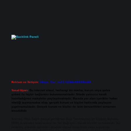
Reklam ve İletişim:
Skype: live:.cid.575569c608265c69
Yasal Uyarı:
Bu internet sitesi, herhangi bir marka, kurum veya şahıs
şirketi ile hiçbir bağlantısı bulunmamaktadır. Sitede yalnızca kendi
hazırladığımız makaleler paylaşılmaktadır. Burada yer alan içerikler haber
niteliği taşımamakta olup, gerçek kurum ve kişiler hakkında paylaşım
yapılmamaktadır. Gerçek kurum ve kişiler ile isim benzerlikleri tamamen
tesadüfidir.
Sitemiz, 5651 Sayılı Kanun gereğince Bilgi Teknolojileri ve İletişim Kurumu
(BTK) tarafından onaylanmış bir Yer Sağlayıcı olarak hizmet vermektedir. Bu
nedenle, sitedeki içerikleri proaktif olarak denetleme veya araştırma