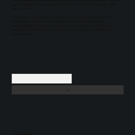
yükümlülüğümüz bulunmamaktadır. Ancak, üyelerimiz yazdıkları içeriklerin
sorumluluğunu taşımakta olup, siteye üye olarak bu sorumluluğu kabul
etmiş sayılırlar.
Sitemiz, kar amacı gütmeyen ve tamamen ücretsiz bir bilgi paylaşım
platformudur. Hukuka ve yasal düzenlemelere aykırı olduğunu
düşündüğünüz içerikleri,
backlinkpanelicomtr@gmail.com
adresine
bildirmeniz halinde, ilgili içerikler yasal süre içerisinde sitemizden
kaldırılacaktır.
Arama
Son yorumlar