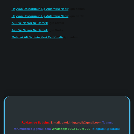
Hayvan Doktorunun Eş Anlamlısı Nedir
için
admin
Hayvan Doktorunun Eş Anlamlısı Nedir
için
Kartal
Akli Ve Nazari Ne Demek
için
admin
Akli Ve Nazari Ne Demek
için
Sadık
Mehmet Ali Şahinin Yeni Eşi Kimdir
için
admin
https://www.tulipbet.online/
Reklam ve İletişim:
E-mail:
backlinkpaneli@gmail.com
Teams:
forumhizmeti@gmail.com
Whatsapp: 0262 606 0 726
Telegram: @karabul