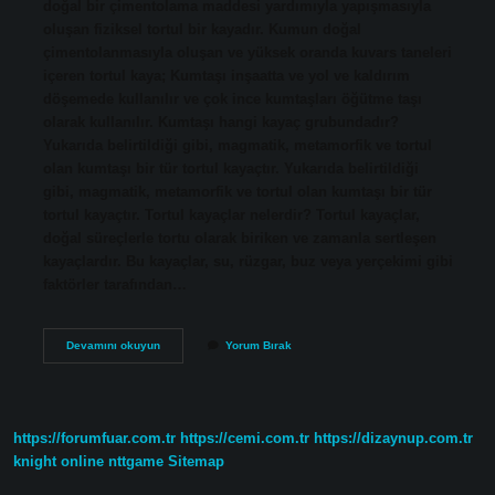
doğal bir çimentolama maddesi yardımıyla yapışmasıyla
oluşan fiziksel tortul bir kayadır. Kumun doğal
çimentolanmasıyla oluşan ve yüksek oranda kuvars taneleri
içeren tortul kaya; Kumtaşı inşaatta ve yol ve kaldırım
döşemede kullanılır ve çok ince kumtaşları öğütme taşı
olarak kullanılır. Kumtaşı hangi kayaç grubundadır?
Yukarıda belirtildiği gibi, magmatik, metamorfik ve tortul
olan kumtaşı bir tür tortul kayaçtır. Yukarıda belirtildiği
gibi, magmatik, metamorfik ve tortul olan kumtaşı bir tür
tortul kayaçtır. Tortul kayaçlar nelerdir? Tortul kayaçlar,
doğal süreçlerle tortu olarak biriken ve zamanla sertleşen
kayaçlardır. Bu kayaçlar, su, rüzgar, buz veya yerçekimi gibi
faktörler tarafından…
Kumtaşı
Devamını okuyun
Yorum Bırak
Organik
Tortul
Mu
https://forumfuar.com.tr
https://cemi.com.tr
https://dizaynup.com.tr
knight online
nttgame
Sitemap