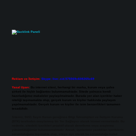
Reklam ve İletişim:
Skype: live:.cid.575569c608265c69
Yasal Uyarı:
Bu internet sitesi, herhangi bir marka, kurum veya şahıs
şirketi ile hiçbir bağlantısı bulunmamaktadır. Sitede yalnızca kendi
hazırladığımız makaleler paylaşılmaktadır. Burada yer alan içerikler haber
niteliği taşımamakta olup, gerçek kurum ve kişiler hakkında paylaşım
yapılmamaktadır. Gerçek kurum ve kişiler ile isim benzerlikleri tamamen
tesadüfidir.
Sitemiz, 5651 Sayılı Kanun gereğince Bilgi Teknolojileri ve İletişim Kurumu
(BTK) tarafından onaylanmış bir Yer Sağlayıcı olarak hizmet vermektedir. Bu
nedenle, sitedeki içerikleri proaktif olarak denetleme veya araştırma
yükümlülüğümüz bulunmamaktadır. Ancak, üyelerimiz yazdıkları içeriklerin
sorumluluğunu taşımakta olup, siteye üye olarak bu sorumluluğu kabul