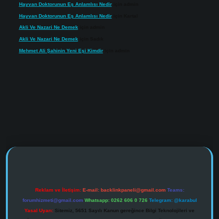
Hayvan Doktorunun Eş Anlamlısı Nedir
için
admin
Hayvan Doktorunun Eş Anlamlısı Nedir
için
Kartal
Akli Ve Nazari Ne Demek
için
admin
Akli Ve Nazari Ne Demek
için
Sadık
Mehmet Ali Şahinin Yeni Eşi Kimdir
için
admin
s://www.tulipbet.online/
Reklam ve İletişim:
E-mail:
backlinkpaneli@gmail.com
Teams:
forumhizmeti@gmail.com
Whatsapp: 0262 606 0 726
Telegram: @karabul
Yasal Uyarı:
Sitemiz, 5651 Sayılı Kanun gereğince Bilgi Teknolojileri ve