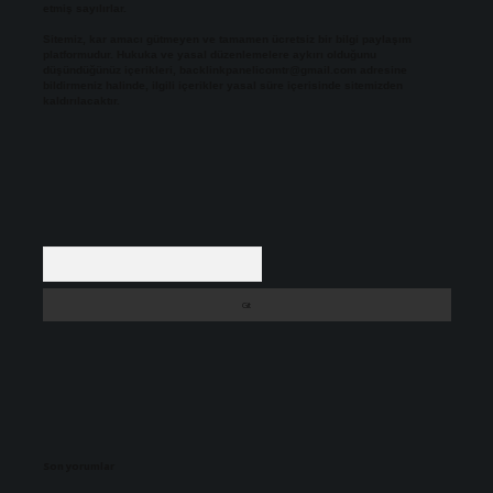
etmiş sayılırlar.
Sitemiz, kar amacı gütmeyen ve tamamen ücretsiz bir bilgi paylaşım
platformudur. Hukuka ve yasal düzenlemelere aykırı olduğunu
düşündüğünüz içerikleri,
backlinkpanelicomtr@gmail.com
adresine
bildirmeniz halinde, ilgili içerikler yasal süre içerisinde sitemizden
kaldırılacaktır.
Arama
Son yorumlar