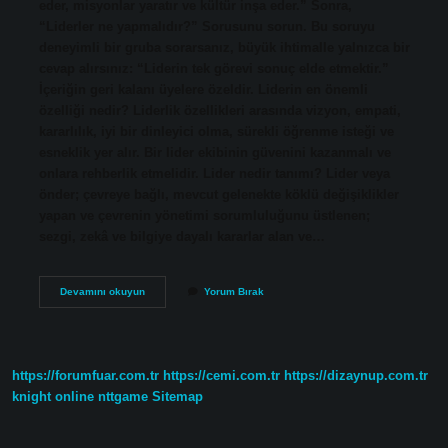
eder, misyonlar yaratır ve kültür inşa eder.” Sonra,
“Liderler ne yapmalıdır?” Sorusunu sorun. Bu soruyu
deneyimli bir gruba sorarsanız, büyük ihtimalle yalnızca bir
cevap alırsınız: “Liderin tek görevi sonuç elde etmektir.”
İçeriğin geri kalanı üyelere özeldir. Liderin en önemli
özelliği nedir? Liderlik özellikleri arasında vizyon, empati,
kararlılık, iyi bir dinleyici olma, sürekli öğrenme isteği ve
esneklik yer alır. Bir lider ekibinin güvenini kazanmalı ve
onlara rehberlik etmelidir. Lider nedir tanımı? Lider veya
önder; çevreye bağlı, mevcut gelenekte köklü değişiklikler
yapan ve çevrenin yönetimi sorumluluğunu üstlenen;
sezgi, zekâ ve bilgiye dayalı kararlar alan ve…
Liderin
Devamını okuyun
Yorum Bırak
Amacı
Nedir
https://forumfuar.com.tr
https://cemi.com.tr
https://dizaynup.com.tr
knight online
nttgame
Sitemap