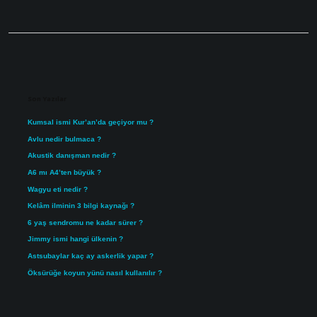
Sidebar
Son Yazılar
Kumsal ismi Kur’an’da geçiyor mu ?
Avlu nedir bulmaca ?
Akustik danışman nedir ?
A6 mı A4’ten büyük ?
Wagyu eti nedir ?
Kelâm ilminin 3 bilgi kaynağı ?
6 yaş sendromu ne kadar sürer ?
Jimmy ismi hangi ülkenin ?
Astsubaylar kaç ay askerlik yapar ?
Öksürüğe koyun yünü nasıl kullanılır ?