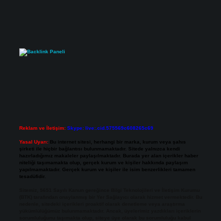
Reklam ve İletişim:
Skype: live:.cid.575569c608265c69
Yasal Uyarı:
Bu internet sitesi, herhangi bir marka, kurum veya şahıs
şirketi ile hiçbir bağlantısı bulunmamaktadır. Sitede yalnızca kendi
hazırladığımız makaleler paylaşılmaktadır. Burada yer alan içerikler haber
niteliği taşımamakta olup, gerçek kurum ve kişiler hakkında paylaşım
yapılmamaktadır. Gerçek kurum ve kişiler ile isim benzerlikleri tamamen
tesadüfidir.
Sitemiz, 5651 Sayılı Kanun gereğince Bilgi Teknolojileri ve İletişim Kurumu
(BTK) tarafından onaylanmış bir Yer Sağlayıcı olarak hizmet vermektedir. Bu
nedenle, sitedeki içerikleri proaktif olarak denetleme veya araştırma
yükümlülüğümüz bulunmamaktadır. Ancak, üyelerimiz yazdıkları içeriklerin
sorumluluğunu taşımakta olup, siteye üye olarak bu sorumluluğu kabul