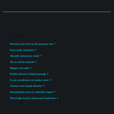
Sidebar
Son Yazılar
Kumsal ismi Kur’an’da geçiyor mu ?
Avlu nedir bulmaca ?
Akustik danışman nedir ?
A6 mı A4’ten büyük ?
Wagyu eti nedir ?
Kelâm ilminin 3 bilgi kaynağı ?
6 yaş sendromu ne kadar sürer ?
Jimmy ismi hangi ülkenin ?
Astsubaylar kaç ay askerlik yapar ?
Öksürüğe koyun yünü nasıl kullanılır ?