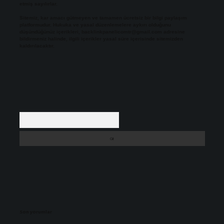
etmiş sayılırlar.
Sitemiz, kar amacı gütmeyen ve tamamen ücretsiz bir bilgi paylaşım
platformudur. Hukuka ve yasal düzenlemelere aykırı olduğunu
düşündüğünüz içerikleri,
backlinkpanelicomtr@gmail.com
adresine
bildirmeniz halinde, ilgili içerikler yasal süre içerisinde sitemizden
kaldırılacaktır.
Arama
Son yorumlar