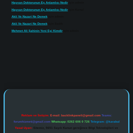
Hayvan Doktorunun Eş Anlamlısı Nedir
için
admin
Hayvan Doktorunun Eş Anlamlısı Nedir
için
Kartal
Akli Ve Nazari Ne Demek
için
admin
Akli Ve Nazari Ne Demek
için
Sadık
Mehmet Ali Şahinin Yeni Eşi Kimdir
için
admin
https://www.tulipbet.online/
Reklam ve İletişim:
E-mail:
backlinkpaneli@gmail.com
Teams:
forumhizmeti@gmail.com
Whatsapp: 0262 606 0 726
Telegram: @karabul
Yasal Uyarı:
Sitemiz, 5651 Sayılı Kanun gereğince Bilgi Teknolojileri ve