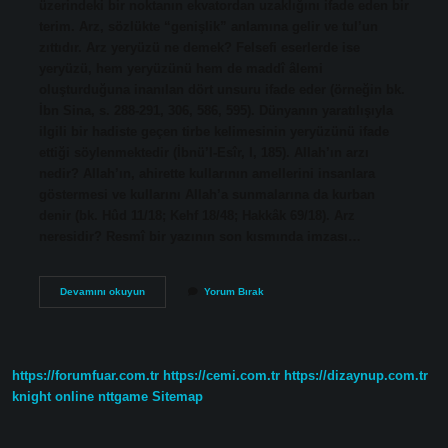
üzerindeki bir noktanın ekvatordan uzaklığını ifade eden bir
terim. Arz, sözlükte “genişlik” anlamına gelir ve tul’un
zıttıdır. Arz yeryüzü ne demek? Felsefi eserlerde ise
yeryüzü, hem yeryüzünü hem de maddî âlemi
oluşturduğuna inanılan dört unsuru ifade eder (örneğin bk.
İbn Sina, s. 288-291, 306, 586, 595). Dünyanın yaratılışıyla
ilgili bir hadiste geçen tirbe kelimesinin yeryüzünü ifade
ettiği söylenmektedir (İbnü’l-Esîr, I, 185). Allah’ın arzı
nedir? Allah’ın, ahirette kullarının amellerini insanlara
göstermesi ve kullarını Allah’a sunmalarına da kurban
denir (bk. Hûd 11/18; Kehf 18/48; Hakkâk 69/18). Arz
neresidir? Resmî bir yazının son kısmında imzası…
Arz
Devamını okuyun
Yorum Bırak
Dünya
Mı
https://forumfuar.com.tr
https://cemi.com.tr
https://dizaynup.com.tr
knight online
nttgame
Sitemap