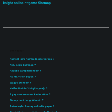
knight online
nttgame
Sitemap
Sidebar
Son Yazılar
Kumsal ismi Kur’an’da geçiyor mu ?
Avlu nedir bulmaca ?
Akustik danışman nedir ?
A6 mı A4’ten büyük ?
Wagyu eti nedir ?
Kelâm ilminin 3 bilgi kaynağı ?
6 yaş sendromu ne kadar sürer ?
Jimmy ismi hangi ülkenin ?
Astsubaylar kaç ay askerlik yapar ?