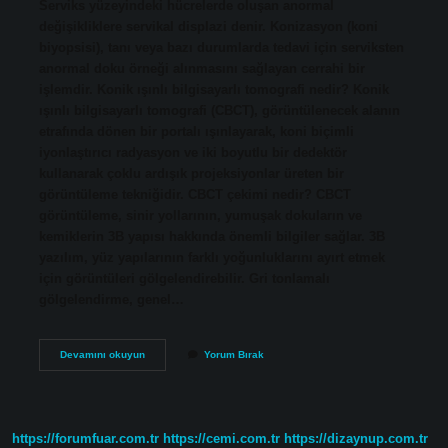
Serviks yüzeyindeki hücrelerde oluşan anormal
değişikliklere servikal displazi denir. Konizasyon (koni
biyopsisi), tanı veya bazı durumlarda tedavi için serviksten
anormal doku örneği alınmasını sağlayan cerrahi bir
işlemdir. Konik ışınlı bilgisayarlı tomografi nedir? Konik
ışınlı bilgisayarlı tomografi (CBCT), görüntülenecek alanın
etrafında dönen bir portalı ışınlayarak, koni biçimli
iyonlaştırıcı radyasyon ve iki boyutlu bir dedektör
kullanarak çoklu ardışık projeksiyonlar üreten bir
görüntüleme tekniğidir. CBCT çekimi nedir? CBCT
görüntüleme, sinir yollarının, yumuşak dokuların ve
kemiklerin 3B yapısı hakkında önemli bilgiler sağlar. 3B
yazılım, yüz yapılarının farklı yoğunluklarını ayırt etmek
için görüntüleri gölgelendirebilir. Gri tonlamalı
gölgelendirme, genel…
Konik
Devamını okuyun
Yorum Bırak
Nedir
Tıp
https://forumfuar.com.tr
https://cemi.com.tr
https://dizaynup.com.tr