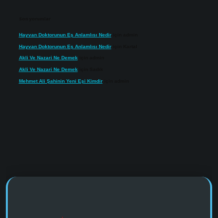
Son yorumlar
Hayvan Doktorunun Eş Anlamlısı Nedir
için
admin
Hayvan Doktorunun Eş Anlamlısı Nedir
için
Kartal
Akli Ve Nazari Ne Demek
için
admin
Akli Ve Nazari Ne Demek
için
Sadık
Mehmet Ali Şahinin Yeni Eşi Kimdir
için
admin
https://www.tulipbet.online/