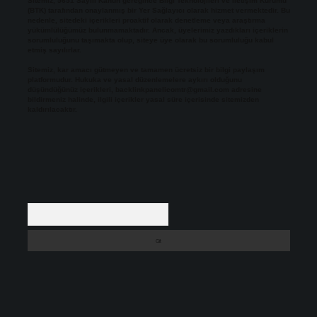
Sitemiz, 5651 Sayılı Kanun gereğince Bilgi Teknolojileri ve İletişim Kurumu
(BTK) tarafından onaylanmış bir Yer Sağlayıcı olarak hizmet vermektedir. Bu
nedenle, sitedeki içerikleri proaktif olarak denetleme veya araştırma
yükümlülüğümüz bulunmamaktadır. Ancak, üyelerimiz yazdıkları içeriklerin
sorumluluğunu taşımakta olup, siteye üye olarak bu sorumluluğu kabul
etmiş sayılırlar.
Sitemiz, kar amacı gütmeyen ve tamamen ücretsiz bir bilgi paylaşım
platformudur. Hukuka ve yasal düzenlemelere aykırı olduğunu
düşündüğünüz içerikleri,
backlinkpanelicomtr@gmail.com
adresine
bildirmeniz halinde, ilgili içerikler yasal süre içerisinde sitemizden
kaldırılacaktır.
Arama