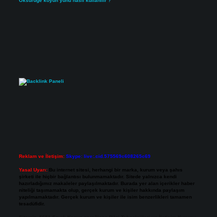
Öksürüğe koyun yünü nasıl kullanılır ?
Reklam ve İletişim:
Skype: live:.cid.575569c608265c69
Yasal Uyarı:
Bu internet sitesi, herhangi bir marka, kurum veya şahıs
şirketi ile hiçbir bağlantısı bulunmamaktadır. Sitede yalnızca kendi
hazırladığımız makaleler paylaşılmaktadır. Burada yer alan içerikler haber
niteliği taşımamakta olup, gerçek kurum ve kişiler hakkında paylaşım
yapılmamaktadır. Gerçek kurum ve kişiler ile isim benzerlikleri tamamen
tesadüfidir.