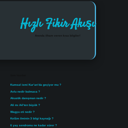
Hızlı Fikir Akışı
Anında ilham veren kısa bilgiler!
Sidebar
https://www.tulipbet.onlin
Son Yazılar
Kumsal ismi Kur’an’da geçiyor mu ?
Avlu nedir bulmaca ?
Akustik danışman nedir ?
A6 mı A4’ten büyük ?
Wagyu eti nedir ?
Kelâm ilminin 3 bilgi kaynağı ?
6 yaş sendromu ne kadar sürer ?