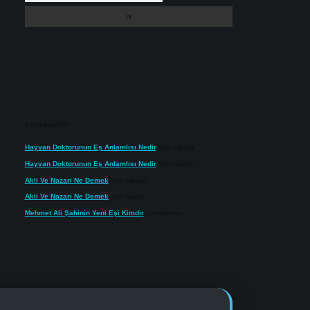
Son yorumlar
Hayvan Doktorunun Eş Anlamlısı Nedir
için
admin
Hayvan Doktorunun Eş Anlamlısı Nedir
için
Kartal
Akli Ve Nazari Ne Demek
için
admin
Akli Ve Nazari Ne Demek
için
Sadık
Mehmet Ali Şahinin Yeni Eşi Kimdir
için
admin