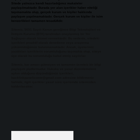
Sitede yalnızca kendi hazırladığımız makaleler
paylaşılmaktadır. Burada yer alan içerikler haber niteliği
taşımamakta olup, gerçek kurum ve kişiler hakkında
paylaşım yapılmamaktadır. Gerçek kurum ve kişiler ile isim
benzerlikleri tamamen tesadüfidir.
Sitemiz, 5651 Sayılı Kanun gereğince Bilgi Teknolojileri ve
İletişim Kurumu (BTK) tarafından onaylanmış bir Yer
Sağlayıcı olarak hizmet vermektedir. Bu nedenle, sitedeki
içerikleri proaktif olarak denetleme veya araştırma
yükümlülüğümüz bulunmamaktadır. Ancak, üyelerimiz
yazdıkları içeriklerin sorumluluğunu taşımakta olup, siteye
üye olarak bu sorumluluğu kabul etmiş sayılırlar.
Sitemiz, kar amacı gütmeyen ve tamamen ücretsiz bir bilgi
paylaşım platformudur. Hukuka ve yasal düzenlemelere
aykırı olduğunu düşündüğünüz içerikleri,
backlinkpanelicomtr@gmail.com
adresine bildirmeniz
halinde, ilgili içerikler yasal süre içerisinde sitemizden
kaldırılacaktır.
Arama