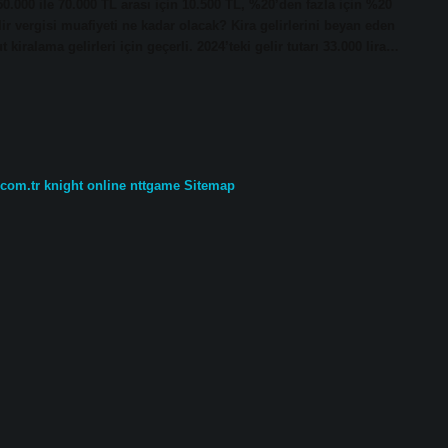
50.000 ile 70.000 TL arası için 10.500 TL, %20’den fazla için %20
elir vergisi muafiyeti ne kadar olacak? Kira gelirlerini beyan eden
 kiralama gelirleri için geçerli. 2024’teki gelir tutarı 33.000 lira…
.com.tr
knight online
nttgame
Sitemap