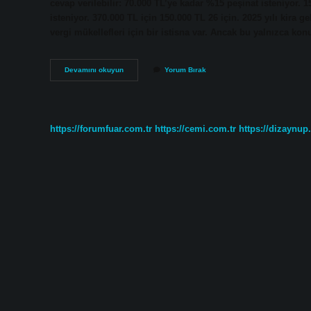
cevap verilebilir: 70.000 TL’ye kadar %15 peşinat isteniyor. 1
isteniyor. 370.000 TL için 150.000 TL 26 için. 2025 yılı kira g
vergi mükellefleri için bir istisna var. Ancak bu yalnızca konut
2024
Devamını okuyun
Yorum Bırak
Kira
Muafiyeti
Ne
Kadar
https://forumfuar.com.tr
https://cemi.com.tr
https://dizaynup