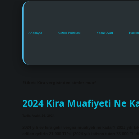
Anasayfa
Gizlilik Politikası
Yasal Uyarı
Hakkı
Etiket:
Kira vergisinden kimler muaf
2024 Kira Muafiyeti Ne K
Tarih: Aralık 26, 2024
2024 yılı ev kira gelir vergisi muafiyeti ne kadar? 2023 yılı 
edilen gelirin 21.000 TL’si (2024 yılı istisna tutarı 33.000 TL