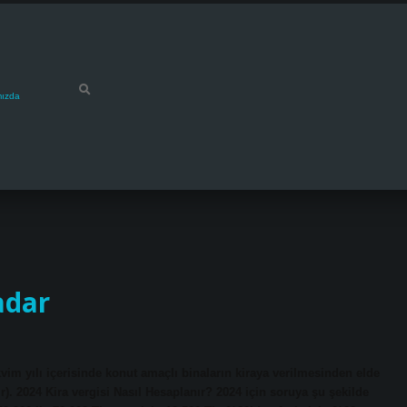
mızda
adar
takvim yılı içerisinde konut amaçlı binaların kiraya verilmesinden elde
’dir). 2024 Kira vergisi Nasıl Hesaplanır? 2024 için soruya şu şekilde