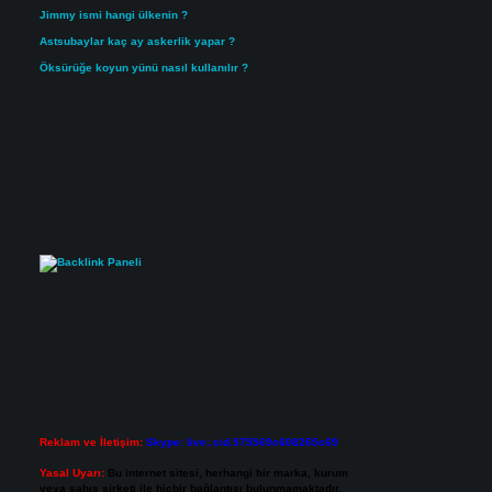
Jimmy ismi hangi ülkenin ?
Astsubaylar kaç ay askerlik yapar ?
Öksürüğe koyun yünü nasıl kullanılır ?
Reklam ve İletişim:
Skype: live:.cid.575569c608265c69
Yasal Uyarı:
Bu internet sitesi, herhangi bir marka, kurum
veya şahıs şirketi ile hiçbir bağlantısı bulunmamaktadır.