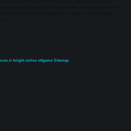
rnına içilir mi? Günde üç kez aç karnına, öğün aralarında birer
erdeki etkileri genellikle 10-15 dakika sürer. Kediler bu süre zarfında
 kediler genellikle birkaç saat boyunca kediotu’na karşı kayıtsız
ranış…
.com.tr
knight online
nttgame
Sitemap