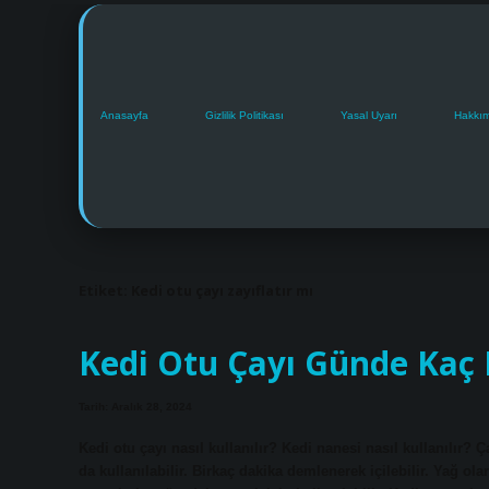
Anasayfa
Gizlilik Politikası
Yasal Uyarı
Hakkı
Etiket:
Kedi otu çayı zayıflatır mı
Kedi Otu Çayı Günde Kaç B
Tarih: Aralık 28, 2024
Kedi otu çayı nasıl kullanılır? Kedi nanesi nasıl kullanılır? 
da kullanılabilir. Birkaç dakika demlenerek içilebilir. Yağ ola