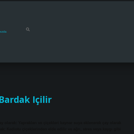
mızda
ardak Içilir
Çay olarak: Yaprakları ve çiçekleri kaynar suya eklenerek çay olarak
rak: Kediotu çiçeklerinden elde edilir ve ağrı, stres veya kaygı gibi