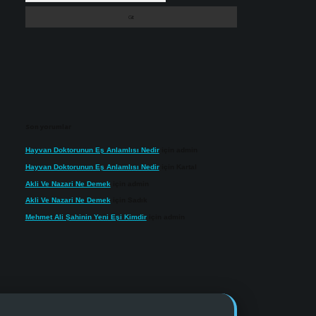
Son yorumlar
Hayvan Doktorunun Eş Anlamlısı Nedir
için
admin
Hayvan Doktorunun Eş Anlamlısı Nedir
için
Kartal
Akli Ve Nazari Ne Demek
için
admin
Akli Ve Nazari Ne Demek
için
Sadık
Mehmet Ali Şahinin Yeni Eşi Kimdir
için
admin