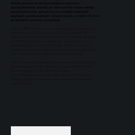
Sitede yalnızca kendi hazırladığımız makaleler
paylaşılmaktadır. Burada yer alan içerikler haber niteliği
taşımamakta olup, gerçek kurum ve kişiler hakkında
paylaşım yapılmamaktadır. Gerçek kurum ve kişiler ile isim
benzerlikleri tamamen tesadüfidir.
Sitemiz, 5651 Sayılı Kanun gereğince Bilgi Teknolojileri ve
İletişim Kurumu (BTK) tarafından onaylanmış bir Yer
Sağlayıcı olarak hizmet vermektedir. Bu nedenle, sitedeki
içerikleri proaktif olarak denetleme veya araştırma
yükümlülüğümüz bulunmamaktadır. Ancak, üyelerimiz
yazdıkları içeriklerin sorumluluğunu taşımakta olup, siteye
üye olarak bu sorumluluğu kabul etmiş sayılırlar.
Sitemiz, kar amacı gütmeyen ve tamamen ücretsiz bir bilgi
paylaşım platformudur. Hukuka ve yasal düzenlemelere
aykırı olduğunu düşündüğünüz içerikleri,
backlinkpanelicomtr@gmail.com
adresine bildirmeniz
halinde, ilgili içerikler yasal süre içerisinde sitemizden
kaldırılacaktır.
Arama