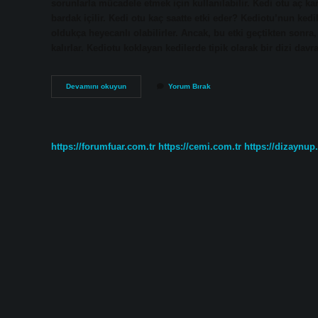
sorunlarla mücadele etmek için kullanılabilir. Kedi otu aç ka
bardak içilir. Kedi otu kaç saatte etki eder? Kediotu’nun kedil
oldukça heyecanlı olabilirler. Ancak, bu etki geçtikten sonra,
kalırlar. Kediotu koklayan kedilerde tipik olarak bir dizi dav
Kedi
Devamını okuyun
Yorum Bırak
Otu
Çayı
Günde
Kaç
Bardak
https://forumfuar.com.tr
https://cemi.com.tr
https://dizaynup
Içilir