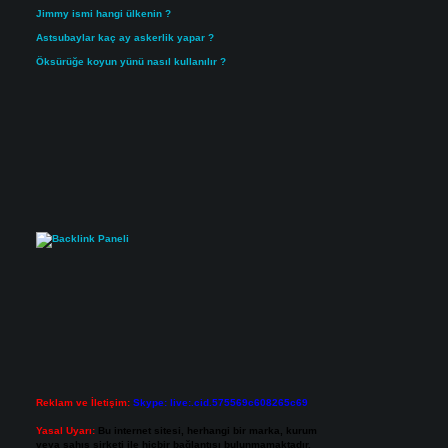
Jimmy ismi hangi ülkenin ?
Astsubaylar kaç ay askerlik yapar ?
Öksürüğe koyun yünü nasıl kullanılır ?
Reklam ve İletişim:
Skype: live:.cid.575569c608265c69
Yasal Uyarı:
Bu internet sitesi, herhangi bir marka, kurum
veya şahıs şirketi ile hiçbir bağlantısı bulunmamaktadır.