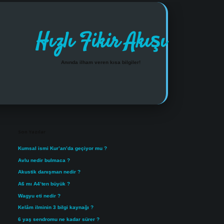
Hızlı Fikir Akışı
Anında ilham veren kısa bilgiler!
Sidebar
https://www.tulipbet.onli
Son Yazılar
Kumsal ismi Kur’an’da geçiyor mu ?
Avlu nedir bulmaca ?
Akustik danışman nedir ?
A6 mı A4’ten büyük ?
Wagyu eti nedir ?
Kelâm ilminin 3 bilgi kaynağı ?
6 yaş sendromu ne kadar sürer ?