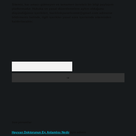
Sitemiz, kar amacı gütmeyen ve tamamen ücretsiz bir bilgi paylaşım
platformudur. Hukuka ve yasal düzenlemelere aykırı olduğunu
düşündüğünüz içerikleri,
backlinkpanelicomtr@gmail.com
adresine
bildirmeniz halinde, ilgili içerikler yasal süre içerisinde sitemizden
kaldırılacaktır.
Arama
Son yorumlar
Hayvan Doktorunun Eş Anlamlısı Nedir
için
admin