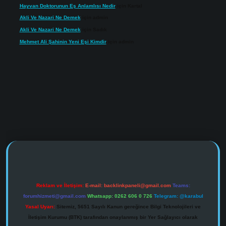
Hayvan Doktorunun Eş Anlamlısı Nedir
için
Kartal
Akli Ve Nazari Ne Demek
için
admin
Akli Ve Nazari Ne Demek
için
Sadık
Mehmet Ali Şahinin Yeni Eşi Kimdir
için
admin
https://www.tulipbet.online/
Reklam ve İletişim:
E-mail:
backlinkpaneli@gmail.com
Teams:
forumhizmeti@gmail.com
Whatsapp: 0262 606 0 726
Telegram: @karabul
Yasal Uyarı:
Sitemiz, 5651 Sayılı Kanun gereğince Bilgi Teknolojileri ve
İletişim Kurumu (BTK) tarafından onaylanmış bir Yer Sağlayıcı olarak