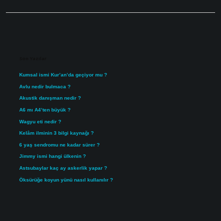
Sidebar
Son Yazılar
Kumsal ismi Kur’an’da geçiyor mu ?
Avlu nedir bulmaca ?
Akustik danışman nedir ?
A6 mı A4’ten büyük ?
Wagyu eti nedir ?
Kelâm ilminin 3 bilgi kaynağı ?
6 yaş sendromu ne kadar sürer ?
Jimmy ismi hangi ülkenin ?
Astsubaylar kaç ay askerlik yapar ?
Öksürüğe koyun yünü nasıl kullanılır ?