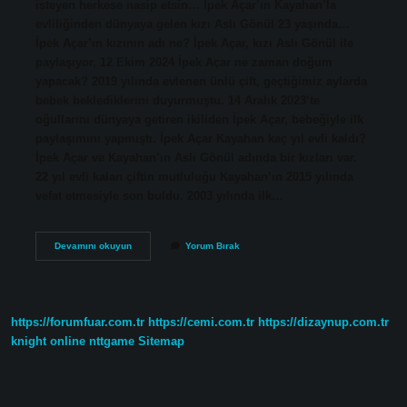
isteyen herkese nasip etsin… İpek Açar’ın Kayahan’la
evliliğinden dünyaya gelen kızı Aslı Gönül 23 yaşında…
İpek Açar’ın kızının adı ne? İpek Açar, kızı Aslı Gönül ile
paylaşıyor, 12 Ekim 2024 İpek Açar ne zaman doğum
yapacak? 2019 yılında evlenen ünlü çift, geçtiğimiz aylarda
bebek beklediklerini duyurmuştu. 14 Aralık 2023’te
oğullarını dünyaya getiren ikiliden İpek Açar, bebeğiyle ilk
paylaşımını yapmıştı. İpek Açar Kayahan kaç yıl evli kaldı?
İpek Açar ve Kayahan’ın Aslı Gönül adında bir kızları var.
22 yıl evli kalan çiftin mutluluğu Kayahan’ın 2015 yılında
vefat etmesiyle son buldu. 2003 yılında ilk…
İPek
Devamını okuyun
Yorum Bırak
Açar
Kaç
Yaşında
Hamile
Kaldı
https://forumfuar.com.tr
https://cemi.com.tr
https://dizaynup.com.tr
knight online
nttgame
Sitemap