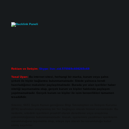
Reklam ve İletişim:
Skype: live:.cid.575569c608265c69
Yasal Uyarı:
Bu internet sitesi, herhangi bir marka, kurum veya şahıs
şirketi ile hiçbir bağlantısı bulunmamaktadır. Sitede yalnızca kendi
hazırladığımız makaleler paylaşılmaktadır. Burada yer alan içerikler haber
niteliği taşımamakta olup, gerçek kurum ve kişiler hakkında paylaşım
yapılmamaktadır. Gerçek kurum ve kişiler ile isim benzerlikleri tamamen
tesadüfidir.
Sitemiz, 5651 Sayılı Kanun gereğince Bilgi Teknolojileri ve İletişim Kurumu
(BTK) tarafından onaylanmış bir Yer Sağlayıcı olarak hizmet vermektedir. Bu
nedenle, sitedeki içerikleri proaktif olarak denetleme veya araştırma
yükümlülüğümüz bulunmamaktadır. Ancak, üyelerimiz yazdıkları içeriklerin
sorumluluğunu taşımakta olup, siteye üye olarak bu sorumluluğu kabul
etmiş sayılırlar.