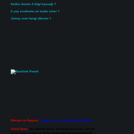
Kelâm ilminin 3 bilgi kaynağı ?
6 yaş sendromu ne kadar sürer ?
Jimmy ismi hangi ülkenin ?
Reklam ve İletişim:
Skype: live:.cid.575569c608265c69
Yasal Uyarı:
Bu internet sitesi, herhangi bir marka, kurum
veya şahıs şirketi ile hiçbir bağlantısı bulunmamaktadır.