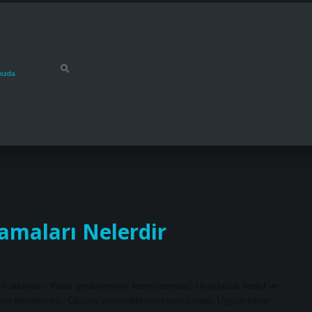
mızda
amaları Nelerdir
in adımları: Karar probleminin tanımlanması; Ulaşılacak hedef ve
lerin toplanması; Çözüm seçeneklerinin sunulması; Uygun karar