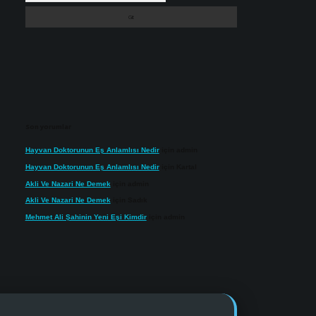
Son yorumlar
Hayvan Doktorunun Eş Anlamlısı Nedir
için
admin
Hayvan Doktorunun Eş Anlamlısı Nedir
için
Kartal
Akli Ve Nazari Ne Demek
için
admin
Akli Ve Nazari Ne Demek
için
Sadık
Mehmet Ali Şahinin Yeni Eşi Kimdir
için
admin