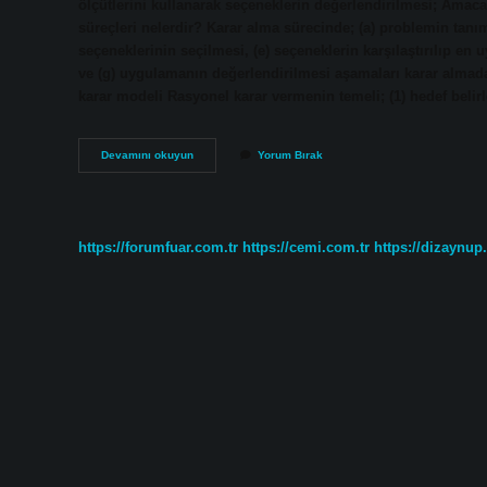
ölçütlerini kullanarak seçeneklerin değerlendirilmesi; Ama
süreçleri nelerdir? Karar alma sürecinde; (a) problemin tanı
seçeneklerinin seçilmesi, (e) seçeneklerin karşılaştırılıp en
ve (g) uygulamanın değerlendirilmesi aşamaları karar almad
karar modeli Rasyonel karar vermenin temeli; (1) hedef belir
Karar
Devamını okuyun
Yorum Bırak
Verme
Sürecinin
Aşamaları
Nelerdir
https://forumfuar.com.tr
https://cemi.com.tr
https://dizaynup