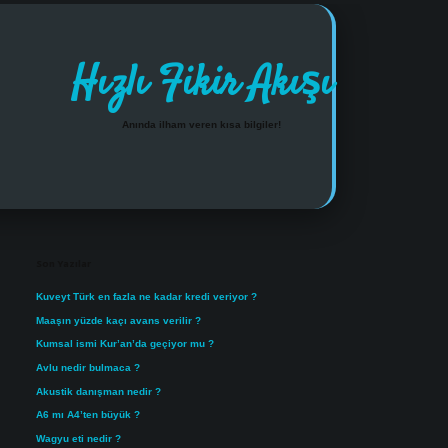
Hızlı Fikir Akışı
Anında ilham veren kısa bilgiler!
Sidebar
https://www.tulipbet.onlin
Son Yazılar
Kuveyt Türk en fazla ne kadar kredi veriyor ?
Maaşın yüzde kaçı avans verilir ?
Kumsal ismi Kur’an’da geçiyor mu ?
Avlu nedir bulmaca ?
Akustik danışman nedir ?
A6 mı A4’ten büyük ?
Wagyu eti nedir ?