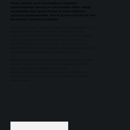
Sitede yalnızca kendi hazırladığımız makaleler
paylaşılmaktadır. Burada yer alan içerikler haber niteliği
taşımamakta olup, gerçek kurum ve kişiler hakkında
paylaşım yapılmamaktadır. Gerçek kurum ve kişiler ile isim
benzerlikleri tamamen tesadüfidir.
Sitemiz, 5651 Sayılı Kanun gereğince Bilgi Teknolojileri ve
İletişim Kurumu (BTK) tarafından onaylanmış bir Yer
Sağlayıcı olarak hizmet vermektedir. Bu nedenle, sitedeki
içerikleri proaktif olarak denetleme veya araştırma
yükümlülüğümüz bulunmamaktadır. Ancak, üyelerimiz
yazdıkları içeriklerin sorumluluğunu taşımakta olup, siteye
üye olarak bu sorumluluğu kabul etmiş sayılırlar.
Sitemiz, kar amacı gütmeyen ve tamamen ücretsiz bir bilgi
paylaşım platformudur. Hukuka ve yasal düzenlemelere
aykırı olduğunu düşündüğünüz içerikleri,
backlinkpanelicomtr@gmail.com
adresine bildirmeniz
halinde, ilgili içerikler yasal süre içerisinde sitemizden
kaldırılacaktır.
Arama