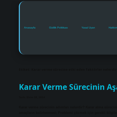
Anasayfa
Gizlilik Politikası
Yasal Uyarı
Hakkı
Etiket:
Karar verme sürecine etki eden faktörler nelerdir
Karar Verme Sürecinin Aş
Tarih: Ekim 28, 2024
Karar verme sürecinin adımları nelerdir? Karar alma sürecin
amaçların belirlenmesi; Problemi çözmek için gerekli bilgi