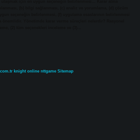
ca ulaşmak için en uygun seçeneğin belirlenmesi… Karar alma
mlanması, (b) bilgi sağlanması, (c) analiz ve yorumlama, (d) çözüm
 uygun seçeneğin belirlenmesi, (f) uygulama esaslarının belirlenmesi
a önemlidir. Yönetimde karar verme süreçleri nelerdir? Rasyonel
leme, (2) tüm seçenekleri inceleme ve (3)…
.com.tr
knight online
nttgame
Sitemap