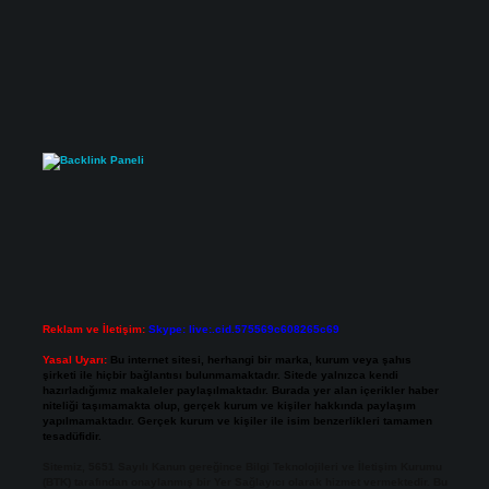
Reklam ve İletişim:
Skype: live:.cid.575569c608265c69
Yasal Uyarı:
Bu internet sitesi, herhangi bir marka, kurum veya şahıs
şirketi ile hiçbir bağlantısı bulunmamaktadır. Sitede yalnızca kendi
hazırladığımız makaleler paylaşılmaktadır. Burada yer alan içerikler haber
niteliği taşımamakta olup, gerçek kurum ve kişiler hakkında paylaşım
yapılmamaktadır. Gerçek kurum ve kişiler ile isim benzerlikleri tamamen
tesadüfidir.
Sitemiz, 5651 Sayılı Kanun gereğince Bilgi Teknolojileri ve İletişim Kurumu
(BTK) tarafından onaylanmış bir Yer Sağlayıcı olarak hizmet vermektedir. Bu