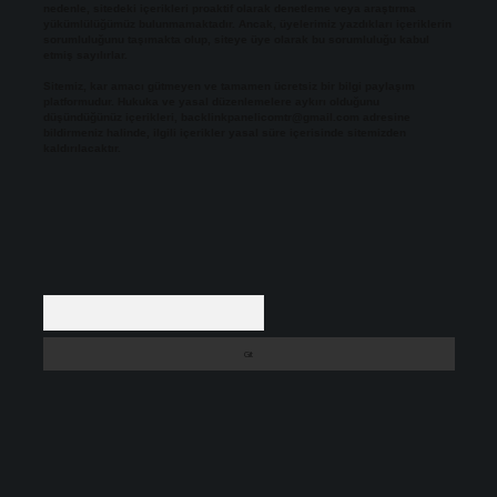
nedenle, sitedeki içerikleri proaktif olarak denetleme veya araştırma
yükümlülüğümüz bulunmamaktadır. Ancak, üyelerimiz yazdıkları içeriklerin
sorumluluğunu taşımakta olup, siteye üye olarak bu sorumluluğu kabul
etmiş sayılırlar.
Sitemiz, kar amacı gütmeyen ve tamamen ücretsiz bir bilgi paylaşım
platformudur. Hukuka ve yasal düzenlemelere aykırı olduğunu
düşündüğünüz içerikleri,
backlinkpanelicomtr@gmail.com
adresine
bildirmeniz halinde, ilgili içerikler yasal süre içerisinde sitemizden
kaldırılacaktır.
Arama