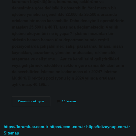
kurumun büyüklüğüne, konumuna, sektörüne ve
deneyimine göre değişiklik gösterebilir. Yeni mezun bir
işletme yöneticisi genellikle 22.000 ila 26.500 £ arasında
ortalama bir maaş kazanabilir. Daha deneyimli operatörlerin
maaşları 25.500 ila 40 TL arasında değişmektedir. 4 yıllık
işletme okuyan biri ne iş yapar? İşletme mezunları bir
şirketin hemen hemen tüm departmanlarında çeşitli
pozisyonlarda çalışabilirler: satış, pazarlama, finans, insan
kaynakları, pazarlama, yönetim, muhasebe, reklamcılık,
araştırma ve geliştirme… Ayrıca kendilerini geliştirdikleri
veya geliştirmek istedikleri sektöre göre uzmanlık alanlarını
da seçebilirler. İşletme ne kadar maaş alır 2024? İşletme
Müdürü/Direktörü pozisyonu için 2024 yılında ortalama
aylık maaş 40.196…
İŞletme
Devamını okuyun
10 Yorum
Ne
Kadar
Kazanir
https://forumfuar.com.tr
https://cemi.com.tr
https://dizaynup.com.tr
Sitemap