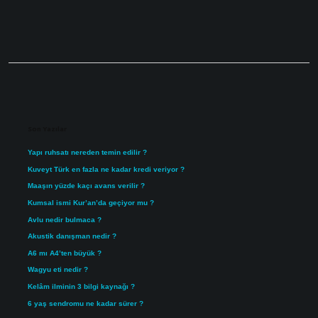
Sidebar
Son Yazılar
Yapı ruhsatı nereden temin edilir ?
Kuveyt Türk en fazla ne kadar kredi veriyor ?
Maaşın yüzde kaçı avans verilir ?
Kumsal ismi Kur’an’da geçiyor mu ?
Avlu nedir bulmaca ?
Akustik danışman nedir ?
A6 mı A4’ten büyük ?
Wagyu eti nedir ?
Kelâm ilminin 3 bilgi kaynağı ?
6 yaş sendromu ne kadar sürer ?