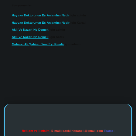
Son yorumlar
Hayvan Doktorunun Eş Anlamlısı Nedir
için
admin
Hayvan Doktorunun Eş Anlamlısı Nedir
için
Kartal
Akli Ve Nazari Ne Demek
için
admin
Akli Ve Nazari Ne Demek
için
Sadık
Mehmet Ali Şahinin Yeni Eşi Kimdir
için
admin
https://www.tulipbet.online/
Reklam ve İletişim:
E-mail:
backlinkpaneli@gmail.com
Teams: