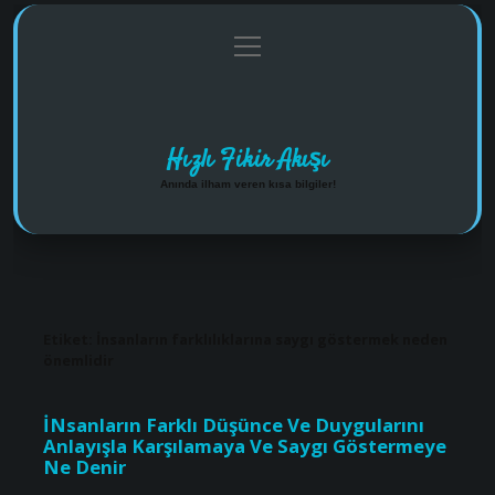
menüyü
Anasayfa
Gizlilik Politikası
Yasal Uyarı
aç
Hakkımızda
Hızlı Fikir Akışı
Anında ilham veren kısa bilgiler!
Etiket:
İnsanların farklılıklarına saygı göstermek neden
önemlidir
İNsanların Farklı Düşünce Ve Duygularını
Anlayışla Karşılamaya Ve Saygı Göstermeye
Ne Denir