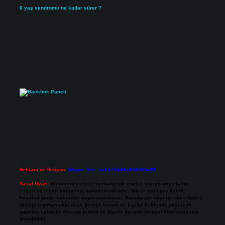
6 yaş sendromu ne kadar sürer ?
Reklam ve İletişim:
Skype: live:.cid.575569c608265c69
Yasal Uyarı:
Bu internet sitesi, herhangi bir marka, kurum veya şahıs
şirketi ile hiçbir bağlantısı bulunmamaktadır. Sitede yalnızca kendi
hazırladığımız makaleler paylaşılmaktadır. Burada yer alan içerikler haber
niteliği taşımamakta olup, gerçek kurum ve kişiler hakkında paylaşım
yapılmamaktadır. Gerçek kurum ve kişiler ile isim benzerlikleri tamamen
tesadüfidir.