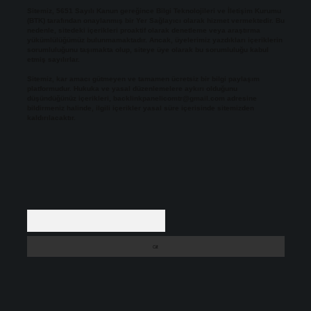
Sitemiz, 5651 Sayılı Kanun gereğince Bilgi Teknolojileri ve İletişim Kurumu
(BTK) tarafından onaylanmış bir Yer Sağlayıcı olarak hizmet vermektedir. Bu
nedenle, sitedeki içerikleri proaktif olarak denetleme veya araştırma
yükümlülüğümüz bulunmamaktadır. Ancak, üyelerimiz yazdıkları içeriklerin
sorumluluğunu taşımakta olup, siteye üye olarak bu sorumluluğu kabul
etmiş sayılırlar.
Sitemiz, kar amacı gütmeyen ve tamamen ücretsiz bir bilgi paylaşım
platformudur. Hukuka ve yasal düzenlemelere aykırı olduğunu
düşündüğünüz içerikleri,
backlinkpanelicomtr@gmail.com
adresine
bildirmeniz halinde, ilgili içerikler yasal süre içerisinde sitemizden
kaldırılacaktır.
Arama