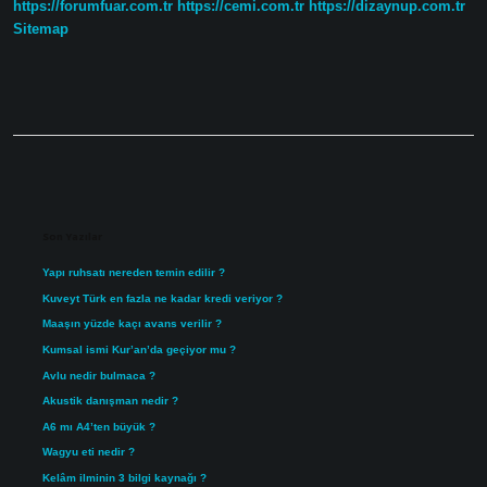
https://forumfuar.com.tr
https://cemi.com.tr
https://dizaynup.com.tr
Karşılamaya
Ve
Sitemap
Saygı
Göstermeye
Ne
Denir
Sidebar
Son Yazılar
Yapı ruhsatı nereden temin edilir ?
Kuveyt Türk en fazla ne kadar kredi veriyor ?
Maaşın yüzde kaçı avans verilir ?
Kumsal ismi Kur’an’da geçiyor mu ?
Avlu nedir bulmaca ?
Akustik danışman nedir ?
A6 mı A4’ten büyük ?
Wagyu eti nedir ?
Kelâm ilminin 3 bilgi kaynağı ?