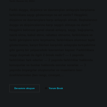
Tarih: Kasım 14, 2024
Farklı duygu, düşünce ve davranışları anlayışla karşılama
farklılıklara saygı göstermeye ne ad verilir? Hoşgörü;
düşünce ve davranışlara karşı anlayışlı olmak. Başkalarının
duygu ve düşüncelerine karşı saygılı olmaya ne denir?
Hoşgörü kelimesi genel olarak anlayış, saygı, bağışlama,
nazik olma, kabul etme, rahatsız etmeme, farklılıklara ve
farklı görüşlere sınır koymama, farklılıklara olumsuz tepki
göstermeme, karşıt fikirleri karşılıklı anlayışla tartışabilme
gibi geniş bir yelpazedeki kavramları kapsar. Farklılıklara
saygı duymak ile ilgili 2 örnek nedir? — 1 yaşında
farklılıkları fark ederler. — 2 yaşında farklılıklar hakkında
konuşurlar ve bunlar hakkında sorular sorarlar. — 3
yaşında önyargılar oluştururlar ve insanların bazı
özelliklerinden (ten rengi, cinsiyet,…
İNsanların
Devamını okuyun
Yorum Bırak
Farklı
Düşünce
Ve
Duygularını
Anlayışla