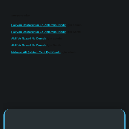
Son yorumlar
Hayvan Doktorunun Eş Anlamlısı Nedir
için
admin
Hayvan Doktorunun Eş Anlamlısı Nedir
için
Kartal
Akli Ve Nazari Ne Demek
için
admin
Akli Ve Nazari Ne Demek
için
Sadık
Mehmet Ali Şahinin Yeni Eşi Kimdir
için
admin
https://www.tulipbet.online/