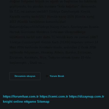
doğum belgeleri büyük ve ağırdı ve başlarına fes takılarak
giyiliyordu, bu yüzden bunlara “kafa kağıtları” deniyordu.
İlk T.C. ne zaman verildi? Türkiye Cumhuriyeti Kimlik
Kartıİlk veriliş tarihi1927 (Kimlik kartı) 1976 (Kimlik kartı)
2017 (Kimlik kartı)Veren kurumİçişleri
BakanlığıGeçerlilikTürkiye Kuzey Kıbrıs Azerbaycan Bosna-
Hersek Gürcistan Moldova Sırbistan UkraynaBelge
türüKimlik kartı4 satır daha TC kimlik kartı ne zaman çıktı?
Türkiye Cumhuriyeti Kimlik Kartı (TCKK) başvuru süreci 14
Mart 2016 tarihinde Kırıkkale ilinde, ardından 2 Ocak 2016
tarihinde Adıyaman, Aksaray, Artvin, Burdur, Erzincan,
Erzurum, Kırıkkale, Rize, Trabzon olmak üzere 10 ilde
başlamıştır. , Uşak ve…
Kafa
Devamını okuyun
Yorum Bırak
Kağıdı
Ne
Zaman
Çıktı
https://forumfuar.com.tr
https://cemi.com.tr
https://dizaynup.com.tr
knight online
nttgame
Sitemap