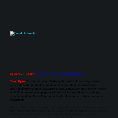
Reklam ve İletişim:
Skype: live:.cid.575569c608265c69
Yasal Uyarı:
Bu internet sitesi, herhangi bir marka, kurum veya şahıs
şirketi ile hiçbir bağlantısı bulunmamaktadır. Sitede yalnızca kendi
hazırladığımız makaleler paylaşılmaktadır. Burada yer alan içerikler haber
niteliği taşımamakta olup, gerçek kurum ve kişiler hakkında paylaşım
yapılmamaktadır. Gerçek kurum ve kişiler ile isim benzerlikleri tamamen
tesadüfidir.
Sitemiz, 5651 Sayılı Kanun gereğince Bilgi Teknolojileri ve İletişim Kurumu
(BTK) tarafından onaylanmış bir Yer Sağlayıcı olarak hizmet vermektedir. Bu
nedenle, sitedeki içerikleri proaktif olarak denetleme veya araştırma