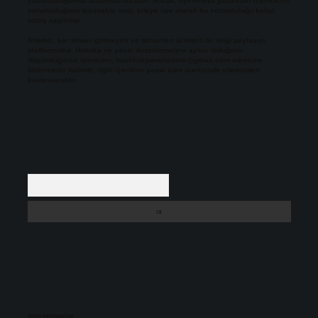
yükümlülüğümüz bulunmamaktadır. Ancak, üyelerimiz yazdıkları içeriklerin
sorumluluğunu taşımakta olup, siteye üye olarak bu sorumluluğu kabul
etmiş sayılırlar.
Sitemiz, kar amacı gütmeyen ve tamamen ücretsiz bir bilgi paylaşım
platformudur. Hukuka ve yasal düzenlemelere aykırı olduğunu
düşündüğünüz içerikleri,
backlinkpanelicomtr@gmail.com
adresine
bildirmeniz halinde, ilgili içerikler yasal süre içerisinde sitemizden
kaldırılacaktır.
Arama
Son yorumlar