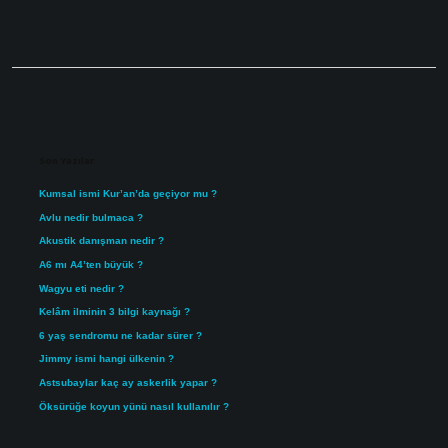
Sidebar
Son Yazılar
Kumsal ismi Kur’an’da geçiyor mu ?
Avlu nedir bulmaca ?
Akustik danışman nedir ?
A6 mı A4’ten büyük ?
Wagyu eti nedir ?
Kelâm ilminin 3 bilgi kaynağı ?
6 yaş sendromu ne kadar sürer ?
Jimmy ismi hangi ülkenin ?
Astsubaylar kaç ay askerlik yapar ?
Öksürüğe koyun yünü nasıl kullanılır ?