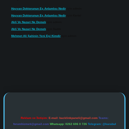
Hayvan Doktorunun Eş Anlamlısı Nedir
için
admin
Hayvan Doktorunun Eş Anlamlısı Nedir
için
Kartal
Akli Ve Nazari Ne Demek
için
admin
Akli Ve Nazari Ne Demek
için
Sadık
Mehmet Ali Şahinin Yeni Eşi Kimdir
için
admin
.online/
Reklam ve İletişim:
E-mail:
backlinkpaneli@gmail.com
Teams:
forumhizmeti@gmail.com
Whatsapp: 0262 606 0 726
Telegram: @karabul