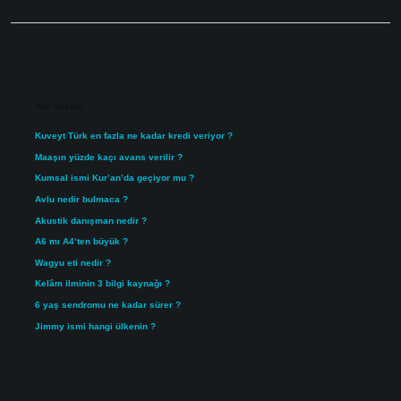
Sidebar
Son Yazılar
Kuveyt Türk en fazla ne kadar kredi veriyor ?
Maaşın yüzde kaçı avans verilir ?
Kumsal ismi Kur’an’da geçiyor mu ?
Avlu nedir bulmaca ?
Akustik danışman nedir ?
A6 mı A4’ten büyük ?
Wagyu eti nedir ?
Kelâm ilminin 3 bilgi kaynağı ?
6 yaş sendromu ne kadar sürer ?
Jimmy ismi hangi ülkenin ?