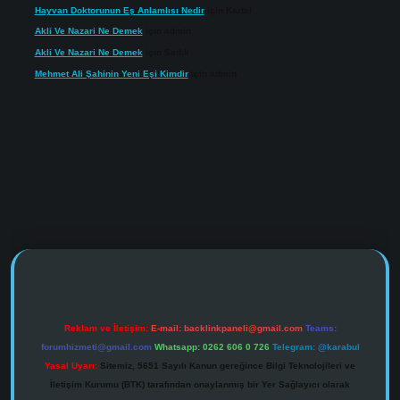
Hayvan Doktorunun Eş Anlamlısı Nedir
için
Kartal
Akli Ve Nazari Ne Demek
için
admin
Akli Ve Nazari Ne Demek
için
Sadık
Mehmet Ali Şahinin Yeni Eşi Kimdir
için
admin
https://www.tulipbet.online/
Reklam ve İletişim:
E-mail:
backlinkpaneli@gmail.com
Teams:
forumhizmeti@gmail.com
Whatsapp: 0262 606 0 726
Telegram: @karabul
Yasal Uyarı:
Sitemiz, 5651 Sayılı Kanun gereğince Bilgi Teknolojileri ve
İletişim Kurumu (BTK) tarafından onaylanmış bir Yer Sağlayıcı olarak