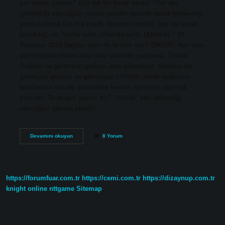
yer ekinin yazımı” için tek bir kural vardır. “Yer eki,
getirildiği sözcüğün yanına yazılır: devede kulak (deve-de),
yolda kalmak (on the road), durmak (stand), işte çalışmak
(work-te), vb. Yurtta sulh, cihanda sulh. (Atatürk).” 18
Temmuz 2020 Bağlaç olan de te olur mu? DİKKAT: Ayrı ayrı
yazıldığında da/de asla ta/te şeklinde yazılmaz. Örnek:
Gidiyor ve gelmiyor, geliyor ama görmüyor. (Gidiyor ve
gelmiyor, geliyor ve görmüyor.) UYARI: da/de bağlacını
kendinden önceki sözcükten kesme işaretiyle ayırmak
yanlıştır. Te ta ayrı yazılır mı? “Varlık” eki, eklendiği
sözcüğün yanına yazılır:…
De
Devamını okuyun
8 Yorum
Da
Eki
Te
Ta
Olur
https://forumfuar.com.tr
https://cemi.com.tr
https://dizaynup.com.tr
Mu
knight online
nttgame
Sitemap