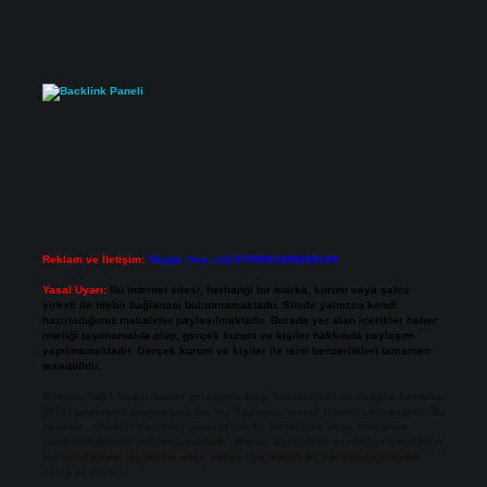
Reklam ve İletişim:
Skype: live:.cid.575569c608265c69
Yasal Uyarı:
Bu internet sitesi, herhangi bir marka, kurum veya şahıs
şirketi ile hiçbir bağlantısı bulunmamaktadır. Sitede yalnızca kendi
hazırladığımız makaleler paylaşılmaktadır. Burada yer alan içerikler haber
niteliği taşımamakta olup, gerçek kurum ve kişiler hakkında paylaşım
yapılmamaktadır. Gerçek kurum ve kişiler ile isim benzerlikleri tamamen
tesadüfidir.
Sitemiz, 5651 Sayılı Kanun gereğince Bilgi Teknolojileri ve İletişim Kurumu
(BTK) tarafından onaylanmış bir Yer Sağlayıcı olarak hizmet vermektedir. Bu
nedenle, sitedeki içerikleri proaktif olarak denetleme veya araştırma
yükümlülüğümüz bulunmamaktadır. Ancak, üyelerimiz yazdıkları içeriklerin
sorumluluğunu taşımakta olup, siteye üye olarak bu sorumluluğu kabul
etmiş sayılırlar.