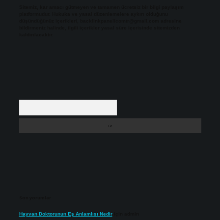
Sitemiz, kar amacı gütmeyen ve tamamen ücretsiz bir bilgi paylaşım
platformudur. Hukuka ve yasal düzenlemelere aykırı olduğunu
düşündüğünüz içerikleri,
backlinkpanelicomtr@gmail.com
adresine
bildirmeniz halinde, ilgili içerikler yasal süre içerisinde sitemizden
kaldırılacaktır.
Arama
Son yorumlar
Hayvan Doktorunun Eş Anlamlısı Nedir
için
admin