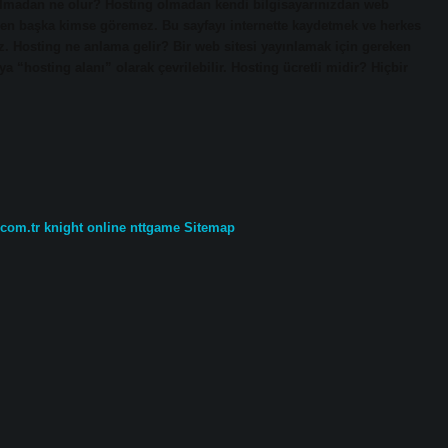
olmadan ne olur? Hosting olmadan kendi bilgisayarınızdan web
zden başka kimse göremez. Bu sayfayı internette kaydetmek ve herkes
iz. Hosting ne anlama gelir? Bir web sitesi yayınlamak için gereken
a “hosting alanı” olarak çevrilebilir. Hosting ücretli midir? Hiçbir
.com.tr
knight online
nttgame
Sitemap