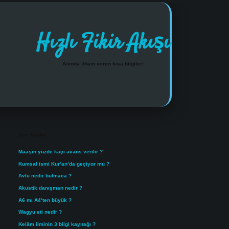
Hızlı Fikir Akışı
Anında ilham veren kısa bilgiler!
Sidebar
https://www.tulipbet.online
Son Yazılar
Maaşın yüzde kaçı avans verilir ?
Kumsal ismi Kur’an’da geçiyor mu ?
Avlu nedir bulmaca ?
Akustik danışman nedir ?
A6 mı A4’ten büyük ?
Wagyu eti nedir ?
Kelâm ilminin 3 bilgi kaynağı ?