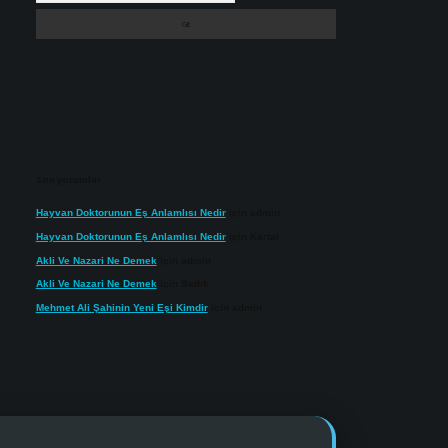
Son yorumlar
Hayvan Doktorunun Eş Anlamlısı Nedir
için
admin
Hayvan Doktorunun Eş Anlamlısı Nedir
için
Kartal
Akli Ve Nazari Ne Demek
için
admin
Akli Ve Nazari Ne Demek
için
Sadık
Mehmet Ali Şahinin Yeni Eşi Kimdir
için
admin