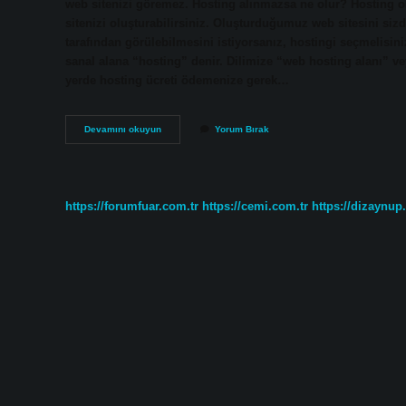
web sitenizi göremez. Hosting alınmazsa ne olur? Hosting 
sitenizi oluşturabilirsiniz. Oluşturduğumuz web sitesini si
tarafından görülebilmesini istiyorsanız, hostingi seçmelisin
sanal alana “hosting” denir. Dilimize “web hosting alanı” vey
yerde hosting ücreti ödemenize gerek…
Hosting
Devamını okuyun
Yorum Bırak
Ücreti
Ne
Demek
https://forumfuar.com.tr
https://cemi.com.tr
https://dizaynup