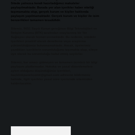
Sitede yalnızca kendi hazırladığımız makaleler
paylaşılmaktadır. Burada yer alan içerikler haber niteliği
taşımamakta olup, gerçek kurum ve kişiler hakkında
paylaşım yapılmamaktadır. Gerçek kurum ve kişiler ile isim
benzerlikleri tamamen tesadüfidir.
Sitemiz, 5651 Sayılı Kanun gereğince Bilgi Teknolojileri ve
İletişim Kurumu (BTK) tarafından onaylanmış bir Yer
Sağlayıcı olarak hizmet vermektedir. Bu nedenle, sitedeki
içerikleri proaktif olarak denetleme veya araştırma
yükümlülüğümüz bulunmamaktadır. Ancak, üyelerimiz
yazdıkları içeriklerin sorumluluğunu taşımakta olup, siteye
üye olarak bu sorumluluğu kabul etmiş sayılırlar.
Sitemiz, kar amacı gütmeyen ve tamamen ücretsiz bir bilgi
paylaşım platformudur. Hukuka ve yasal düzenlemelere
aykırı olduğunu düşündüğünüz içerikleri,
backlinkpanelicomtr@gmail.com
adresine bildirmeniz
halinde, ilgili içerikler yasal süre içerisinde sitemizden
kaldırılacaktır.
Arama