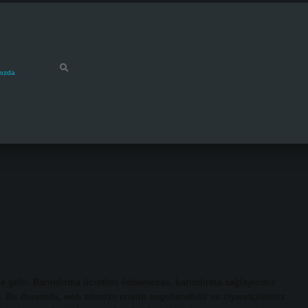
mızda
e gelir: Barındırma ücretleri ödenmezse, barındırma sağlayıcınız
. Bu durumda, web sitenize erişim engellenebilir ve ziyaretçileriniz