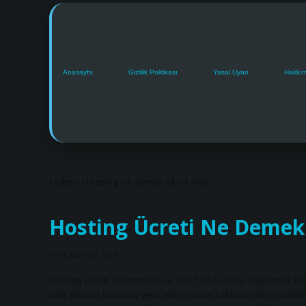
Anasayfa
Gizlilik Politikası
Yasal Uyarı
Hakkı
Etiket:
Hosting ne zaman aktif olur
Hosting Ücreti Ne Demek
Tarih: Ekim 19, 2024
Hosting ücreti ödenmezse ne olur? Web sitesi erişilemez hal
web sitenizi kapatma veya askıya alma hakkına sahip olabilir