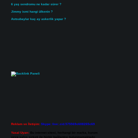
6 yaş sendromu ne kadar sürer ?
Jimmy ismi hangi ülkenin ?
Astsubaylar kaç ay askerlik yapar ?
Reklam ve İletişim:
Skype: live:.cid.575569c608265c69
Yasal Uyarı:
Bu internet sitesi, herhangi bir marka, kurum
veya şahıs şirketi ile hiçbir bağlantısı bulunmamaktadır.