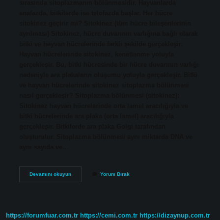
sırasında sitoplazmanın bölünmesidir. Hayvanlarda
anafazda, bitkilerde ise telofazda başlar. Her hücre
sitokinez geçirir mi? Sitokinez (tüm hücre bileşenlerinin
ayrılması) Sitokinez, hücre duvarının varlığına bağlı olarak
bitki ve hayvan hücrelerinde farklı şekilde gerçekleşir.
Hayvan hücrelerinde sitokinez, kenetlenme yoluyla
gerçekleşir. Bu, bitki hücresinde bir hücre duvarının varlığı
nedeniyle ara plakaların oluşumu yoluyla gerçekleşir. Bitki
ve hayvan hücrelerinde sitokinez sitoplazma bölünmesi
nasıl gerçekleşir? Sitoplazma bölünmesi (sitokinez):
Sitokinez hayvan hücrelerinde orta lamel aracılığıyla ve
bitki hücrelerinde ara plaka (orta lamel) aracılığıyla
gerçekleşir. Bitkilerde ara plaka Golgi tarafından
oluşturulur. Sitoplazma bölünmesi aynı miktarda DNA ve
aynı sayıda ve…
Bitki
Devamını okuyun
Yorum Bırak
Hücrelerinde
Sitokinez
Olur
Mu
https://forumfuar.com.tr
https://cemi.com.tr
https://dizaynup.com.tr