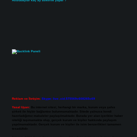
Astsubaylar kaç ay askerlik yapar ?
Reklam ve İletişim:
Skype: live:.cid.575569c608265c69
Yasal Uyarı:
Bu internet sitesi, herhangi bir marka, kurum veya şahıs
şirketi ile hiçbir bağlantısı bulunmamaktadır. Sitede yalnızca kendi
hazırladığımız makaleler paylaşılmaktadır. Burada yer alan içerikler haber
niteliği taşımamakta olup, gerçek kurum ve kişiler hakkında paylaşım
yapılmamaktadır. Gerçek kurum ve kişiler ile isim benzerlikleri tamamen
tesadüfidir.