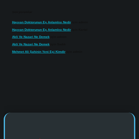
Son yorumlar
Hayvan Doktorunun Eş Anlamlısı Nedir
için
admin
Hayvan Doktorunun Eş Anlamlısı Nedir
için
Kartal
Akli Ve Nazari Ne Demek
için
admin
Akli Ve Nazari Ne Demek
için
Sadık
Mehmet Ali Şahinin Yeni Eşi Kimdir
için
admin
https://www.tulipbet.online/