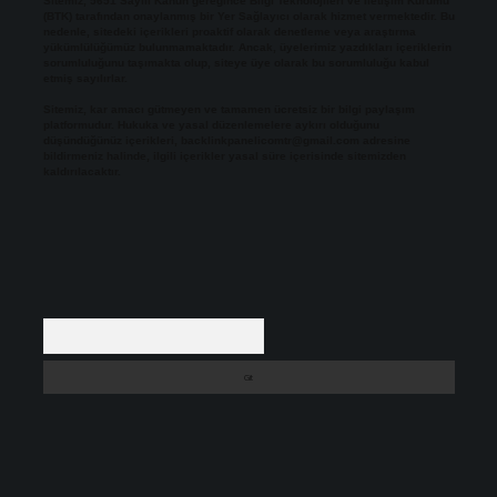
Sitemiz, 5651 Sayılı Kanun gereğince Bilgi Teknolojileri ve İletişim Kurumu
(BTK) tarafından onaylanmış bir Yer Sağlayıcı olarak hizmet vermektedir. Bu
nedenle, sitedeki içerikleri proaktif olarak denetleme veya araştırma
yükümlülüğümüz bulunmamaktadır. Ancak, üyelerimiz yazdıkları içeriklerin
sorumluluğunu taşımakta olup, siteye üye olarak bu sorumluluğu kabul
etmiş sayılırlar.
Sitemiz, kar amacı gütmeyen ve tamamen ücretsiz bir bilgi paylaşım
platformudur. Hukuka ve yasal düzenlemelere aykırı olduğunu
düşündüğünüz içerikleri,
backlinkpanelicomtr@gmail.com
adresine
bildirmeniz halinde, ilgili içerikler yasal süre içerisinde sitemizden
kaldırılacaktır.
Arama