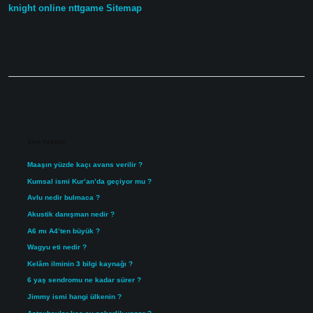
knight online
nttgame
Sitemap
Sidebar
Son Yazılar
Maaşın yüzde kaçı avans verilir ?
Kumsal ismi Kur’an’da geçiyor mu ?
Avlu nedir bulmaca ?
Akustik danışman nedir ?
A6 mı A4’ten büyük ?
Wagyu eti nedir ?
Kelâm ilminin 3 bilgi kaynağı ?
6 yaş sendromu ne kadar sürer ?
Jimmy ismi hangi ülkenin ?