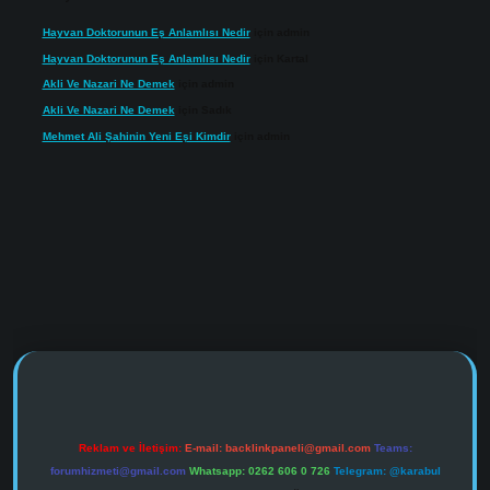
Hayvan Doktorunun Eş Anlamlısı Nedir
için
admin
Hayvan Doktorunun Eş Anlamlısı Nedir
için
Kartal
Akli Ve Nazari Ne Demek
için
admin
Akli Ve Nazari Ne Demek
için
Sadık
Mehmet Ali Şahinin Yeni Eşi Kimdir
için
admin
ww.tulipbet.online/
Reklam ve İletişim:
E-mail:
backlinkpaneli@gmail.com
Teams:
forumhizmeti@gmail.com
Whatsapp: 0262 606 0 726
Telegram: @karabul