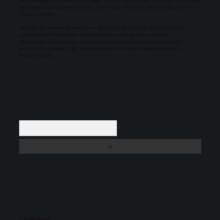
yükümlülüğümüz bulunmamaktadır. Ancak, üyelerimiz yazdıkları içeriklerin
sorumluluğunu taşımakta olup, siteye üye olarak bu sorumluluğu kabul
etmiş sayılırlar.
Sitemiz, kar amacı gütmeyen ve tamamen ücretsiz bir bilgi paylaşım
platformudur. Hukuka ve yasal düzenlemelere aykırı olduğunu
düşündüğünüz içerikleri,
backlinkpanelicomtr@gmail.com
adresine
bildirmeniz halinde, ilgili içerikler yasal süre içerisinde sitemizden
kaldırılacaktır.
Arama
Son yorumlar