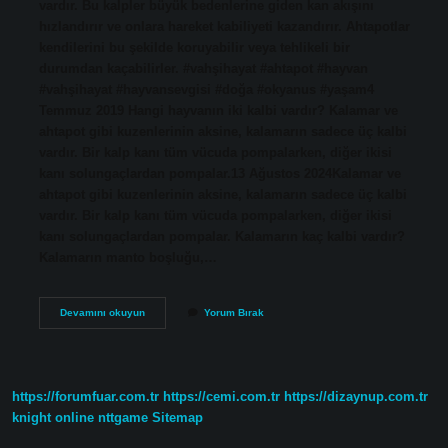
vardır. Bu kalpler büyük bedenlerine giden kan akışını
hızlandırır ve onlara hareket kabiliyeti kazandırır. Ahtapotlar
kendilerini bu şekilde koruyabilir veya tehlikeli bir
durumdan kaçabilirler. #vahşihayat #ahtapot #hayvan
#vahşihayat #hayvansevgisi #doğa #okyanus #yaşam4
Temmuz 2019 Hangi hayvanın iki kalbi vardır? Kalamar ve
ahtapot gibi kuzenlerinin aksine, kalamarın sadece üç kalbi
vardır. Bir kalp kanı tüm vücuda pompalarken, diğer ikisi
kanı solungaçlardan pompalar.13 Ağustos 2024Kalamar ve
ahtapot gibi kuzenlerinin aksine, kalamarın sadece üç kalbi
vardır. Bir kalp kanı tüm vücuda pompalarken, diğer ikisi
kanı solungaçlardan pompalar. Kalamarın kaç kalbi vardır?
Kalamarın manto boşluğu,…
Mürekkep
Devamını okuyun
Yorum Bırak
Balığı
Kaç
Kalbi
Var
https://forumfuar.com.tr
https://cemi.com.tr
https://dizaynup.com.tr
knight online
nttgame
Sitemap