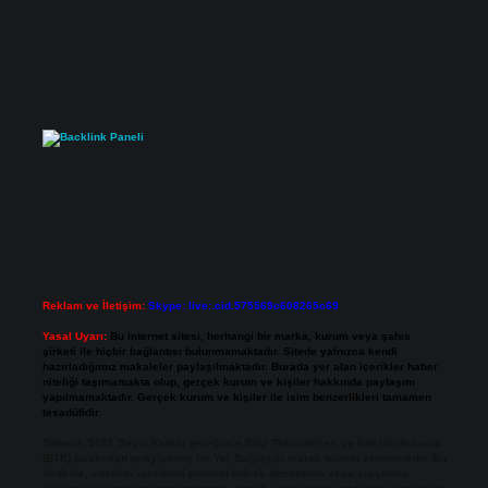
Reklam ve İletişim:
Skype: live:.cid.575569c608265c69
Yasal Uyarı:
Bu internet sitesi, herhangi bir marka, kurum veya şahıs
şirketi ile hiçbir bağlantısı bulunmamaktadır. Sitede yalnızca kendi
hazırladığımız makaleler paylaşılmaktadır. Burada yer alan içerikler haber
niteliği taşımamakta olup, gerçek kurum ve kişiler hakkında paylaşım
yapılmamaktadır. Gerçek kurum ve kişiler ile isim benzerlikleri tamamen
tesadüfidir.
Sitemiz, 5651 Sayılı Kanun gereğince Bilgi Teknolojileri ve İletişim Kurumu
(BTK) tarafından onaylanmış bir Yer Sağlayıcı olarak hizmet vermektedir. Bu
nedenle, sitedeki içerikleri proaktif olarak denetleme veya araştırma