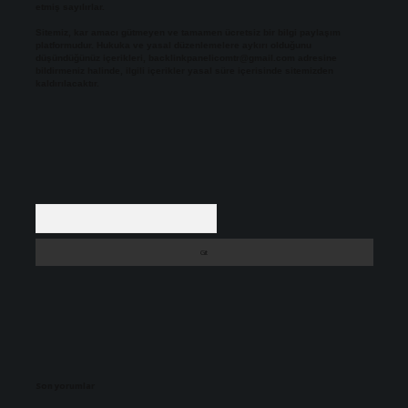
etmiş sayılırlar.
Sitemiz, kar amacı gütmeyen ve tamamen ücretsiz bir bilgi paylaşım
platformudur. Hukuka ve yasal düzenlemelere aykırı olduğunu
düşündüğünüz içerikleri,
backlinkpanelicomtr@gmail.com
adresine
bildirmeniz halinde, ilgili içerikler yasal süre içerisinde sitemizden
kaldırılacaktır.
Arama
Son yorumlar