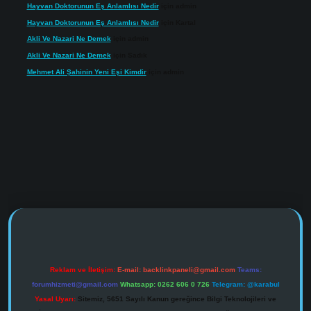
Hayvan Doktorunun Eş Anlamlısı Nedir
için
admin
Hayvan Doktorunun Eş Anlamlısı Nedir
için
Kartal
Akli Ve Nazari Ne Demek
için
admin
Akli Ve Nazari Ne Demek
için
Sadık
Mehmet Ali Şahinin Yeni Eşi Kimdir
için
admin
ps://www.tulipbet.online/
Reklam ve İletişim:
E-mail:
backlinkpaneli@gmail.com
Teams:
forumhizmeti@gmail.com
Whatsapp: 0262 606 0 726
Telegram: @karabul
Yasal Uyarı:
Sitemiz, 5651 Sayılı Kanun gereğince Bilgi Teknolojileri ve