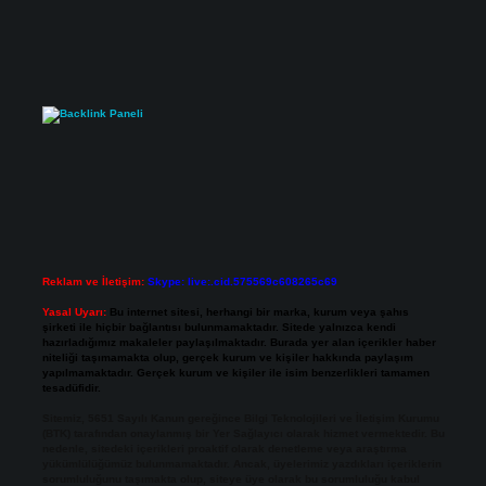
Reklam ve İletişim:
Skype: live:.cid.575569c608265c69
Yasal Uyarı:
Bu internet sitesi, herhangi bir marka, kurum veya şahıs
şirketi ile hiçbir bağlantısı bulunmamaktadır. Sitede yalnızca kendi
hazırladığımız makaleler paylaşılmaktadır. Burada yer alan içerikler haber
niteliği taşımamakta olup, gerçek kurum ve kişiler hakkında paylaşım
yapılmamaktadır. Gerçek kurum ve kişiler ile isim benzerlikleri tamamen
tesadüfidir.
Sitemiz, 5651 Sayılı Kanun gereğince Bilgi Teknolojileri ve İletişim Kurumu
(BTK) tarafından onaylanmış bir Yer Sağlayıcı olarak hizmet vermektedir. Bu
nedenle, sitedeki içerikleri proaktif olarak denetleme veya araştırma
yükümlülüğümüz bulunmamaktadır. Ancak, üyelerimiz yazdıkları içeriklerin
sorumluluğunu taşımakta olup, siteye üye olarak bu sorumluluğu kabul