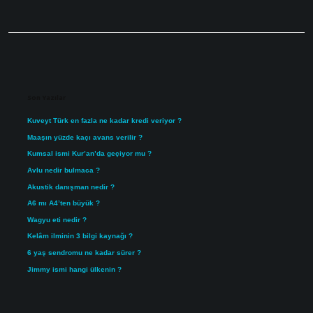
Sidebar
Son Yazılar
Kuveyt Türk en fazla ne kadar kredi veriyor ?
Maaşın yüzde kaçı avans verilir ?
Kumsal ismi Kur’an’da geçiyor mu ?
Avlu nedir bulmaca ?
Akustik danışman nedir ?
A6 mı A4’ten büyük ?
Wagyu eti nedir ?
Kelâm ilminin 3 bilgi kaynağı ?
6 yaş sendromu ne kadar sürer ?
Jimmy ismi hangi ülkenin ?