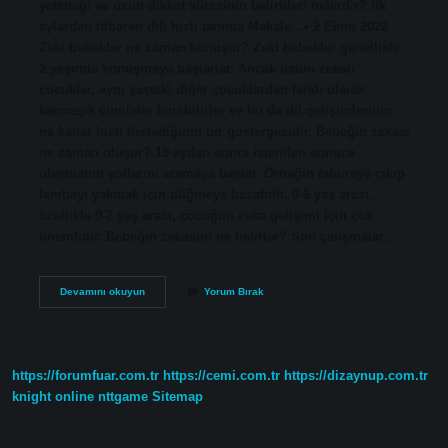
yeteneği ve uzun dikkat süresinin belirtileri nelerdir? İlk
aylardan itibaren dili hızlı tanıma Makale…• 2 Ekim 2022
Zeki bebekler ne zaman konuşur? Zeki bebekler genellikle
2 yaşında konuşmaya başlarlar. Ancak üstün zekalı
çocuklar, aynı yaştaki diğer çocuklardan farklı olarak
karmaşık cümleler kurabilirler ve bu da dil gelişimlerinin
ne kadar hızlı ilerlediğinin bir göstergesidir. Bebeğin zekası
ne zaman oluşur? 18 aydan sonra istenilen sonuca
ulaşmanın yollarını aramaya başlar. Örneğin tabureye çıkıp
lambayı yakmak için düğmeye basabilir. 0-6 yaş arası,
özellikle 0-2 yaş arası, çocuğun zeka gelişimi için çok
önemlidir. Bebeğin zekasını ne belirler? Son çalışmalar,…
Bebeğin
Devamını okuyun
Yorum Bırak
Zeki
Olduğunu
Nasıl
Anlarız
https://forumfuar.com.tr
https://cemi.com.tr
https://dizaynup.com.tr
knight online
nttgame
Sitemap