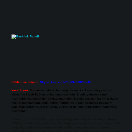
Reklam ve İletişim:
Skype: live:.cid.575569c608265c69
Yasal Uyarı:
Bu internet sitesi, herhangi bir marka, kurum veya şahıs
şirketi ile hiçbir bağlantısı bulunmamaktadır. Sitede yalnızca kendi
hazırladığımız makaleler paylaşılmaktadır. Burada yer alan içerikler haber
niteliği taşımamakta olup, gerçek kurum ve kişiler hakkında paylaşım
yapılmamaktadır. Gerçek kurum ve kişiler ile isim benzerlikleri tamamen
tesadüfidir.
Sitemiz, 5651 Sayılı Kanun gereğince Bilgi Teknolojileri ve İletişim Kurumu
(BTK) tarafından onaylanmış bir Yer Sağlayıcı olarak hizmet vermektedir. Bu
nedenle, sitedeki içerikleri proaktif olarak denetleme veya araştırma
yükümlülüğümüz bulunmamaktadır. Ancak, üyelerimiz yazdıkları içeriklerin