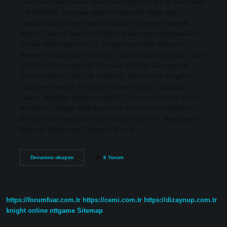
Lazca seni seviyorum aşkım nasıl yazılır? ma si maoropen
– Vikisözlük. Lazcada aşkım ne demek? Daha çok
sevgülikiçkimi denir ama saf Lazca söylemek istersek,
anlamı “aşkım”dan çok “aşkım”a benzeyen qoropackimi
demek daha doğru olur… Oropa Ǩoçis ǨAI malen ne
demek? Oropa ǩoçis ǩai resim. Aşksız dünya olmaz. Lazca
çok özledim ne demek? Gomanc’eli.Dido Gomanc’eli..
(Seni özledim, seni çok özledim). Canımın içi sevgilim
Lazca ne demek? Şurimşine Kitap Tanıtımı “Lazcada
canım, sevgilim anlamına gelir.” Lazca nasılsın iyi misin?
Nasılsın? 5 Mayıs 2020 Lazca ma si Porom ne demek?
Dürüst olmak gerekirse: Seni seviyorum = Si Mayoroper.
Sadece “Mayoroper” deseniz bile, o…
Sk
Devamını okuyun
6 Yorum
Ani
Şeni
Bğurur
Ma
Ne
https://forumfuar.com.tr
https://cemi.com.tr
https://dizaynup.com.tr
Demek
knight online
nttgame
Sitemap