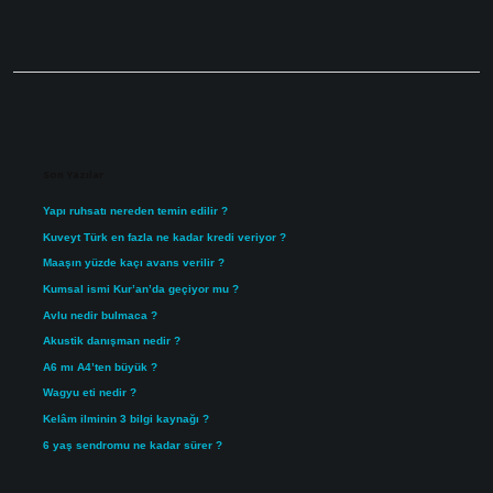
Sidebar
Son Yazılar
Yapı ruhsatı nereden temin edilir ?
Kuveyt Türk en fazla ne kadar kredi veriyor ?
Maaşın yüzde kaçı avans verilir ?
Kumsal ismi Kur’an’da geçiyor mu ?
Avlu nedir bulmaca ?
Akustik danışman nedir ?
A6 mı A4’ten büyük ?
Wagyu eti nedir ?
Kelâm ilminin 3 bilgi kaynağı ?
6 yaş sendromu ne kadar sürer ?