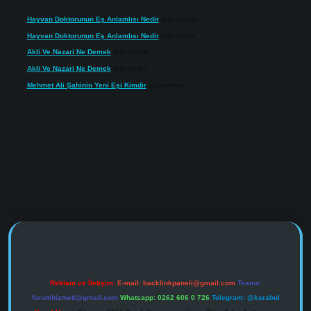
Hayvan Doktorunun Eş Anlamlısı Nedir
için
admin
Hayvan Doktorunun Eş Anlamlısı Nedir
için
Kartal
Akli Ve Nazari Ne Demek
için
admin
Akli Ve Nazari Ne Demek
için
Sadık
Mehmet Ali Şahinin Yeni Eşi Kimdir
için
admin
https://www.tulipbet.online/
Reklam ve İletişim:
E-mail:
backlinkpaneli@gmail.com
Teams:
forumhizmeti@gmail.com
Whatsapp: 0262 606 0 726
Telegram: @karabul