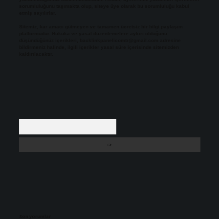
sorumluluğunu taşımakta olup, siteye üye olarak bu sorumluluğu kabul
etmiş sayılırlar.
Sitemiz, kar amacı gütmeyen ve tamamen ücretsiz bir bilgi paylaşım
platformudur. Hukuka ve yasal düzenlemelere aykırı olduğunu
düşündüğünüz içerikleri,
backlinkpanelicomtr@gmail.com
adresine
bildirmeniz halinde, ilgili içerikler yasal süre içerisinde sitemizden
kaldırılacaktır.
Arama
Son yorumlar