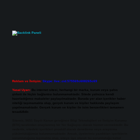
Reklam ve İletişim:
Skype: live:.cid.575569c608265c69
Yasal Uyarı:
Bu internet sitesi, herhangi bir marka, kurum veya şahıs
şirketi ile hiçbir bağlantısı bulunmamaktadır. Sitede yalnızca kendi
hazırladığımız makaleler paylaşılmaktadır. Burada yer alan içerikler haber
niteliği taşımamakta olup, gerçek kurum ve kişiler hakkında paylaşım
yapılmamaktadır. Gerçek kurum ve kişiler ile isim benzerlikleri tamamen
tesadüfidir.
Sitemiz, 5651 Sayılı Kanun gereğince Bilgi Teknolojileri ve İletişim Kurumu
(BTK) tarafından onaylanmış bir Yer Sağlayıcı olarak hizmet vermektedir. Bu
nedenle, sitedeki içerikleri proaktif olarak denetleme veya araştırma
yükümlülüğümüz bulunmamaktadır. Ancak, üyelerimiz yazdıkları içeriklerin
sorumluluğunu taşımakta olup, siteye üye olarak bu sorumluluğu kabul