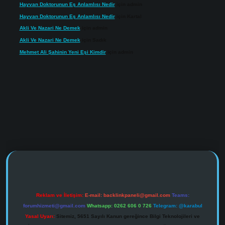
Hayvan Doktorunun Eş Anlamlısı Nedir
için
admin
Hayvan Doktorunun Eş Anlamlısı Nedir
için
Kartal
Akli Ve Nazari Ne Demek
için
admin
Akli Ve Nazari Ne Demek
için
Sadık
Mehmet Ali Şahinin Yeni Eşi Kimdir
için
admin
https://www.tulipbet.online/
Reklam ve İletişim:
E-mail:
backlinkpaneli@gmail.com
Teams:
forumhizmeti@gmail.com
Whatsapp: 0262 606 0 726
Telegram: @karabul
Yasal Uyarı:
Sitemiz, 5651 Sayılı Kanun gereğince Bilgi Teknolojileri ve