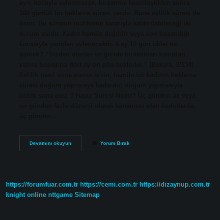
aynı kocayla evlenmezse, boşanma kesinleştikten sonra
300 günlük bir bekleme süresi vardır. Buna evlilik süresi de
denir. Bu sürenin mahkeme kararıyla kaldırılabileceği iki
durum vardır. Kadın hamile değildir veya son boşandığı
kocasıyla yeniden evlenecektir. 4 ay 10 gün iddet ne
demek? “Sizden ölenler ve geride bıraktıkları kadınları,
yalnız başlarına dört ay on gün beklerler.” (Bakara, 2/234)
Evlilik nasıl sona ererse ersin, hamile bir kadının bekleme
süresi doğum yapıncaya kadardır; doğum yapmasıyla
iddeti sona erer. 3 Hayız Süresi Nedir? Üç günden az veya
on günden fazla düzenli olarak kanaması olan kadınlarda,
üç günden…
Kadın
Devamını okuyun
Yorum Bırak
Kaç
Ay
Evlenemez
https://forumfuar.com.tr
https://cemi.com.tr
https://dizaynup.com.tr
knight online
nttgame
Sitemap