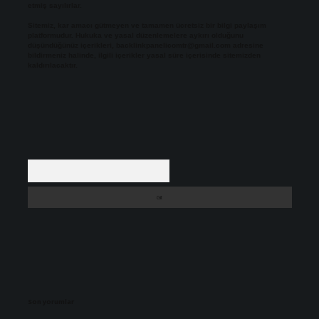
etmiş sayılırlar.
Sitemiz, kar amacı gütmeyen ve tamamen ücretsiz bir bilgi paylaşım
platformudur. Hukuka ve yasal düzenlemelere aykırı olduğunu
düşündüğünüz içerikleri,
backlinkpanelicomtr@gmail.com
adresine
bildirmeniz halinde, ilgili içerikler yasal süre içerisinde sitemizden
kaldırılacaktır.
Arama
Son yorumlar