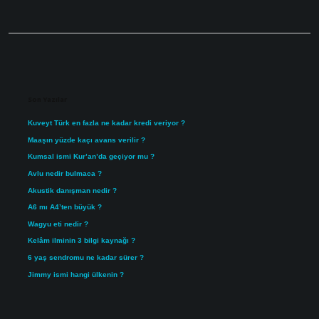
Sidebar
Son Yazılar
Kuveyt Türk en fazla ne kadar kredi veriyor ?
Maaşın yüzde kaçı avans verilir ?
Kumsal ismi Kur’an’da geçiyor mu ?
Avlu nedir bulmaca ?
Akustik danışman nedir ?
A6 mı A4’ten büyük ?
Wagyu eti nedir ?
Kelâm ilminin 3 bilgi kaynağı ?
6 yaş sendromu ne kadar sürer ?
Jimmy ismi hangi ülkenin ?