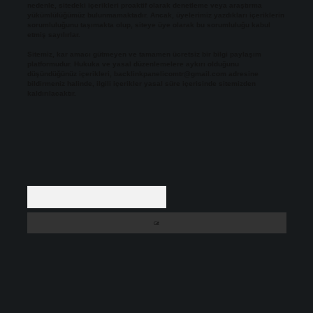
nedenle, sitedeki içerikleri proaktif olarak denetleme veya araştırma
yükümlülüğümüz bulunmamaktadır. Ancak, üyelerimiz yazdıkları içeriklerin
sorumluluğunu taşımakta olup, siteye üye olarak bu sorumluluğu kabul
etmiş sayılırlar.
Sitemiz, kar amacı gütmeyen ve tamamen ücretsiz bir bilgi paylaşım
platformudur. Hukuka ve yasal düzenlemelere aykırı olduğunu
düşündüğünüz içerikleri,
backlinkpanelicomtr@gmail.com
adresine
bildirmeniz halinde, ilgili içerikler yasal süre içerisinde sitemizden
kaldırılacaktır.
Arama