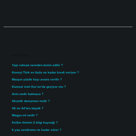
Sidebar
Son Yazılar
Yapı ruhsatı nereden temin edilir ?
Kuveyt Türk en fazla ne kadar kredi veriyor ?
Maaşın yüzde kaçı avans verilir ?
Kumsal ismi Kur’an’da geçiyor mu ?
Avlu nedir bulmaca ?
Akustik danışman nedir ?
A6 mı A4’ten büyük ?
Wagyu eti nedir ?
Kelâm ilminin 3 bilgi kaynağı ?
6 yaş sendromu ne kadar sürer ?