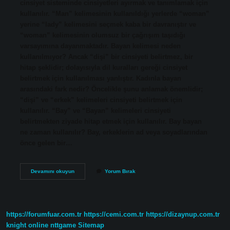
cinsiyet sisteminde cinsiyetleri ayırmak ve tanımlamak için
kullanılır. “Man” kelimesinin kullanıldığı yerlerde “woman”
yerine “lady” kelimesini seçmek kaba bir davranıştır ve
“woman” kelimesinin olumsuz bir çağrışım taşıdığı
varsayımına dayanmaktadır. Bayan kelimesi neden
kullanılmıyor? Ancak “dişi” bir cinsiyeti belirtmez, bir
hitap şeklidir; dolayısıyla dil kuralları gereği cinsiyet
belirtmek için kullanılması yanlıştır. Kadınla bayan
arasındaki fark nedir? Öncelikle şunu anlamak önemlidir;
“dişi” ve “erkek” kelimeleri cinsiyeti belirtmek için
kullanılır. “Bay” ve “Bayan” kelimeleri cinsiyeti
belirtmekten ziyade hitap etmek için kullanılır. Bay bayan
ne zaman kullanılır? Bay, erkeklerin ad veya soyadlarından
önce gelen bir…
Bayan
Devamını okuyun
Yorum Bırak
Hangi
Durumlarda
Kullanılır
https://forumfuar.com.tr
https://cemi.com.tr
https://dizaynup.com.tr
knight online
nttgame
Sitemap