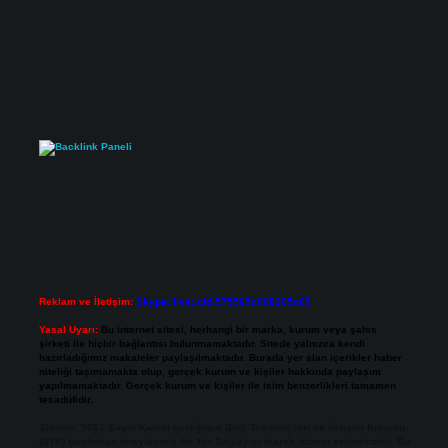
Reklam ve İletişim:
Skype: live:.cid.575569c608265c69
Yasal Uyarı:
Bu internet sitesi, herhangi bir marka, kurum veya şahıs
şirketi ile hiçbir bağlantısı bulunmamaktadır. Sitede yalnızca kendi
hazırladığımız makaleler paylaşılmaktadır. Burada yer alan içerikler haber
niteliği taşımamakta olup, gerçek kurum ve kişiler hakkında paylaşım
yapılmamaktadır. Gerçek kurum ve kişiler ile isim benzerlikleri tamamen
tesadüfidir.
Sitemiz, 5651 Sayılı Kanun gereğince Bilgi Teknolojileri ve İletişim Kurumu
(BTK) tarafından onaylanmış bir Yer Sağlayıcı olarak hizmet vermektedir. Bu