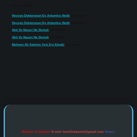
Son yorumlar
Hayvan Doktorunun Eş Anlamlısı Nedir
için
admin
Hayvan Doktorunun Eş Anlamlısı Nedir
için
Kartal
Akli Ve Nazari Ne Demek
için
admin
Akli Ve Nazari Ne Demek
için
Sadık
Mehmet Ali Şahinin Yeni Eşi Kimdir
için
admin
s://www.tulipbet.online/
Reklam ve İletişim:
E-mail:
backlinkpaneli@gmail.com
Teams: