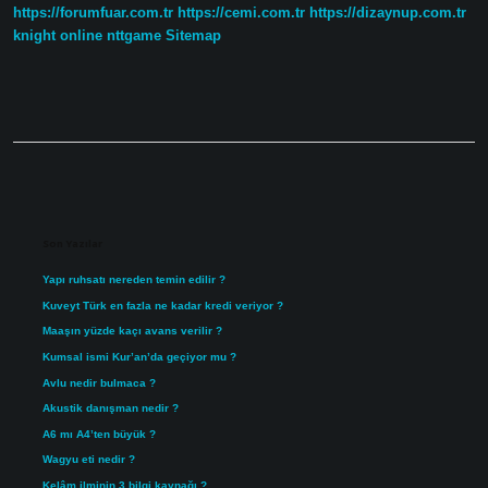
https://forumfuar.com.tr
https://cemi.com.tr
https://dizaynup.com.tr
knight online
nttgame
Sitemap
Sidebar
Son Yazılar
Yapı ruhsatı nereden temin edilir ?
Kuveyt Türk en fazla ne kadar kredi veriyor ?
Maaşın yüzde kaçı avans verilir ?
Kumsal ismi Kur’an’da geçiyor mu ?
Avlu nedir bulmaca ?
Akustik danışman nedir ?
A6 mı A4’ten büyük ?
Wagyu eti nedir ?
Kelâm ilminin 3 bilgi kaynağı ?