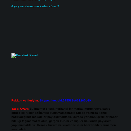
6 yaş sendromu ne kadar sürer ?
Reklam ve İletişim:
Skype: live:.cid.575569c608265c69
Yasal Uyarı:
Bu internet sitesi, herhangi bir marka, kurum veya şahıs
şirketi ile hiçbir bağlantısı bulunmamaktadır. Sitede yalnızca kendi
hazırladığımız makaleler paylaşılmaktadır. Burada yer alan içerikler haber
niteliği taşımamakta olup, gerçek kurum ve kişiler hakkında paylaşım
yapılmamaktadır. Gerçek kurum ve kişiler ile isim benzerlikleri tamamen
tesadüfidir.