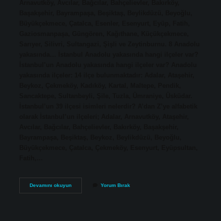
Arnavutköy, Avcılar, Bağcılar, Bahçelievler, Bakırköy,
Başakşehir, Bayrampaşa, Beşiktaş, Beylikdüzü, Beyoğlu,
Büyükçekmece, Çatalca, Esenler, Esenyurt, Eyüp, Fatih,
Gaziosmanpaşa, Güngören, Kağıthane, Küçükçekmece,
Sarıyer, Silivri, Sultangazi, Şişli ve Zeytinburnu. 8 Anadolu
yakasında… İstanbul Anadolu yakasında hangi ilçeler var?
İstanbul’un Anadolu yakasında hangi ilçeler var? Anadolu
yakasında ilçeler: 14 ilçe bulunmaktadır: Adalar, Ataşehir,
Beykoz, Çekmeköy, Kadıköy, Kartal, Maltepe, Pendik,
Sancaktepe, Sultanbeyli, Şile, Tuzla, Ümraniye, Üsküdar.
İstanbul’un 39 ilçesi isimleri nelerdir? A’dan Z’ye alfabetik
olarak İstanbul’un ilçeleri; Adalar, Arnavutköy, Ataşehir,
Avcılar, Bağcılar, Bahçelievler, Bakırköy, Başakşehir,
Bayrampaşa, Beşiktaş, Beykoz, Beylikdüzü, Beyoğlu,
Büyükçekmece, Çatalca, Çekmeköy, Esenyurt, Eyüpsultan,
Fatih,…
İStanbul
Devamını okuyun
Yorum Bırak
Hangi
Ilçe
Hangi
Yakada