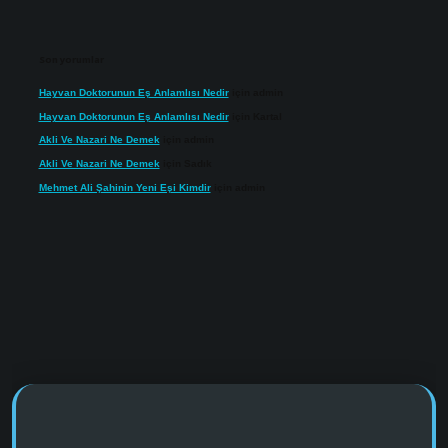
Son yorumlar
Hayvan Doktorunun Eş Anlamlısı Nedir
için
admin
Hayvan Doktorunun Eş Anlamlısı Nedir
için
Kartal
Akli Ve Nazari Ne Demek
için
admin
Akli Ve Nazari Ne Demek
için
Sadık
Mehmet Ali Şahinin Yeni Eşi Kimdir
için
admin
s://www.tulipbet.online/