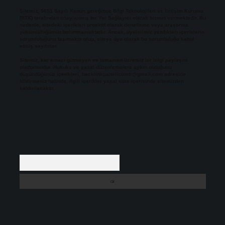
Sitemiz, 5651 Sayılı Kanun gereğince Bilgi Teknolojileri ve İletişim Kurumu
(BTK) tarafından onaylanmış bir Yer Sağlayıcı olarak hizmet vermektedir. Bu
nedenle, sitedeki içerikleri proaktif olarak denetleme veya araştırma
yükümlülüğümüz bulunmamaktadır. Ancak, üyelerimiz yazdıkları içeriklerin
sorumluluğunu taşımakta olup, siteye üye olarak bu sorumluluğu kabul
etmiş sayılırlar.
Sitemiz, kar amacı gütmeyen ve tamamen ücretsiz bir bilgi paylaşım
platformudur. Hukuka ve yasal düzenlemelere aykırı olduğunu
düşündüğünüz içerikleri,
backlinkpanelicomtr@gmail.com
adresine
bildirmeniz halinde, ilgili içerikler yasal süre içerisinde sitemizden
kaldırılacaktır.
Arama