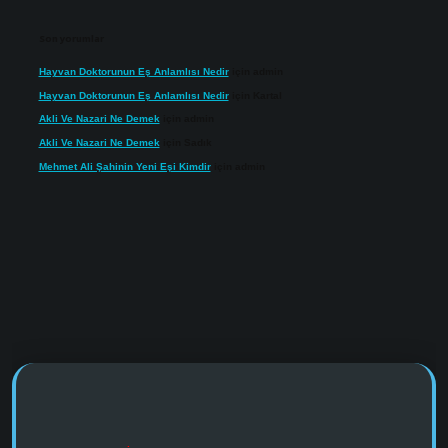
Son yorumlar
Hayvan Doktorunun Eş Anlamlısı Nedir
için
admin
Hayvan Doktorunun Eş Anlamlısı Nedir
için
Kartal
Akli Ve Nazari Ne Demek
için
admin
Akli Ve Nazari Ne Demek
için
Sadık
Mehmet Ali Şahinin Yeni Eşi Kimdir
için
admin
://www.tulipbet.online/