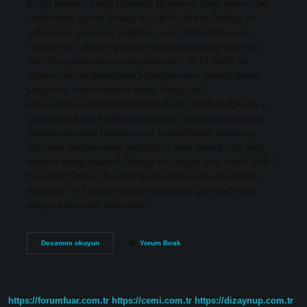
En iyi tabanca hangi ülkenin? Dünyanın önde gelen silah
üreticilerini geride bırakıp bu ödülü ilk kez Türkiye’ye
getirmenin gururunu yaşarken, şanlı Türk Ordusu ve
Polisimizin yıllardır gururla kullandığı efsane silahımız
YAVUZ’u yenilenen model yelpazesi “30.01.2024” ile
ülkemizdeki kullanıcılarla buluşturmanın mutluluğunu
yaşıyoruz. Astra tabanca hangi ülkeye ait?
AnlamıTabancaÜreticiÜlkeAstra Model 900Astra-Unceta y
CiaİspanyaAstra A-80Astra-Unceta y CiaİspanyaAutoMag
(tabanca)Arcadia Machine and ToolABDAMT Automag
IIArcadia Machine and ToolABD74 satır daha En iyi yerli
tabanca hangi marka? Türkiye’nin özgün yerli silahı SAR 9,
Savunma Sanayii Başkanlığı koordinasyonunda Silahlı
Kuvvetler ve Emniyet Genel Müdürlüğü personelinden
oluşan komisyon tarafından…
Star
Devamını okuyun
Yorum Bırak
Marka
Tabanca
Hangi
Ülkeye
Ait
https://forumfuar.com.tr
https://cemi.com.tr
https://dizaynup.com.tr