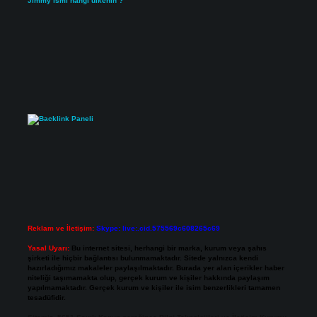
Jimmy ismi hangi ülkenin ?
Reklam ve İletişim:
Skype: live:.cid.575569c608265c69
Yasal Uyarı:
Bu internet sitesi, herhangi bir marka, kurum veya şahıs
şirketi ile hiçbir bağlantısı bulunmamaktadır. Sitede yalnızca kendi
hazırladığımız makaleler paylaşılmaktadır. Burada yer alan içerikler haber
niteliği taşımamakta olup, gerçek kurum ve kişiler hakkında paylaşım
yapılmamaktadır. Gerçek kurum ve kişiler ile isim benzerlikleri tamamen
tesadüfidir.