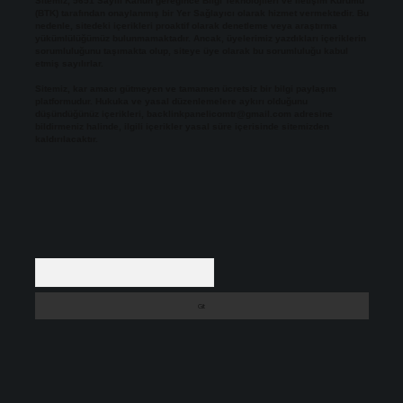
Sitemiz, 5651 Sayılı Kanun gereğince Bilgi Teknolojileri ve İletişim Kurumu
(BTK) tarafından onaylanmış bir Yer Sağlayıcı olarak hizmet vermektedir. Bu
nedenle, sitedeki içerikleri proaktif olarak denetleme veya araştırma
yükümlülüğümüz bulunmamaktadır. Ancak, üyelerimiz yazdıkları içeriklerin
sorumluluğunu taşımakta olup, siteye üye olarak bu sorumluluğu kabul
etmiş sayılırlar.
Sitemiz, kar amacı gütmeyen ve tamamen ücretsiz bir bilgi paylaşım
platformudur. Hukuka ve yasal düzenlemelere aykırı olduğunu
düşündüğünüz içerikleri,
backlinkpanelicomtr@gmail.com
adresine
bildirmeniz halinde, ilgili içerikler yasal süre içerisinde sitemizden
kaldırılacaktır.
Arama