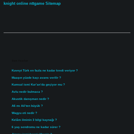
knight online
nttgame
Sitemap
Sidebar
Son Yazılar
Kuveyt Türk en fazla ne kadar kredi veriyor ?
Maaşın yüzde kaçı avans verilir ?
Kumsal ismi Kur’an’da geçiyor mu ?
Avlu nedir bulmaca ?
Akustik danışman nedir ?
A6 mı A4’ten büyük ?
Wagyu eti nedir ?
Kelâm ilminin 3 bilgi kaynağı ?
6 yaş sendromu ne kadar sürer ?