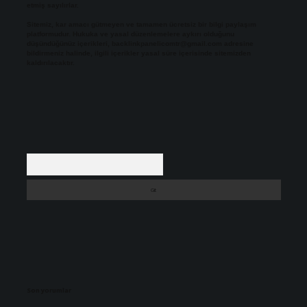
etmiş sayılırlar.
Sitemiz, kar amacı gütmeyen ve tamamen ücretsiz bir bilgi paylaşım
platformudur. Hukuka ve yasal düzenlemelere aykırı olduğunu
düşündüğünüz içerikleri,
backlinkpanelicomtr@gmail.com
adresine
bildirmeniz halinde, ilgili içerikler yasal süre içerisinde sitemizden
kaldırılacaktır.
Arama
Son yorumlar