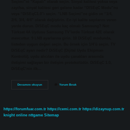
Seçimi”ni “Kapalı” olarak seçin. Sinyal kalitesi yoksa veya
zayıfsa, sinyal kalitesi geri gelene kadar “DISEqC Modu”nu
veya “DiSEqC1.0″ı seçin. “LNB Seçimi”ne gidin ve “1/4,
2/4, 3/4, 4/4” olarak değiştirin. En iyi kalite sayılarını veren
yerde durun. DiSEqC modu kaç olmalı Samsung? Not:
Türksat 4A Uydusu Samsung TV’lerde Türksat 42E olarak
mevcuttur. 9 LNB ayarlarına girin. 10 DiSEqC modunda,
listeden uygun değeri seçin. Bu örnek için 1/4’ü seçin. TV
DiSEqC ayarı nedir? DiSEqC (Dijital Uydu Ekipman
Kontrolü), uydu alıcıları ile uydu çanakları arasında
iletişimi sağlayan bir iletişim protokolüdür. DiSEqC 1.0,
DiSEqC’nin ilk…
Diseqc
Devamını okuyun
Yorum Bırak
Modu
Ne
Demek
https://forumfuar.com.tr
https://cemi.com.tr
https://dizaynup.com.tr
knight online
nttgame
Sitemap