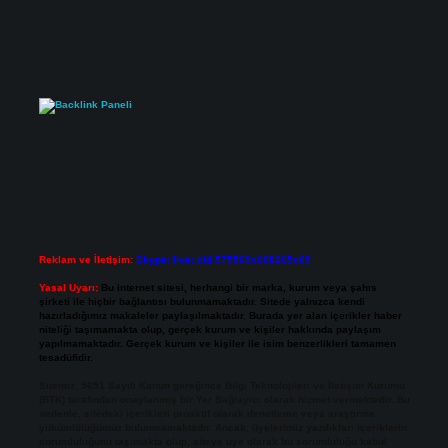
Reklam ve İletişim:
Skype: live:.cid.575569c608265c69
Yasal Uyarı:
Bu internet sitesi, herhangi bir marka, kurum veya şahıs
şirketi ile hiçbir bağlantısı bulunmamaktadır. Sitede yalnızca kendi
hazırladığımız makaleler paylaşılmaktadır. Burada yer alan içerikler haber
niteliği taşımamakta olup, gerçek kurum ve kişiler hakkında paylaşım
yapılmamaktadır. Gerçek kurum ve kişiler ile isim benzerlikleri tamamen
tesadüfidir.
Sitemiz, 5651 Sayılı Kanun gereğince Bilgi Teknolojileri ve İletişim Kurumu
(BTK) tarafından onaylanmış bir Yer Sağlayıcı olarak hizmet vermektedir. Bu
nedenle, sitedeki içerikleri proaktif olarak denetleme veya araştırma
yükümlülüğümüz bulunmamaktadır. Ancak, üyelerimiz yazdıkları içeriklerin
sorumluluğunu taşımakta olup, siteye üye olarak bu sorumluluğu kabul