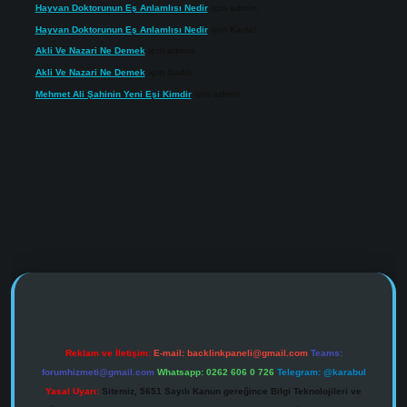
Hayvan Doktorunun Eş Anlamlısı Nedir
için
admin
Hayvan Doktorunun Eş Anlamlısı Nedir
için
Kartal
Akli Ve Nazari Ne Demek
için
admin
Akli Ve Nazari Ne Demek
için
Sadık
Mehmet Ali Şahinin Yeni Eşi Kimdir
için
admin
https://www.tulipbet.online/
Reklam ve İletişim:
E-mail:
backlinkpaneli@gmail.com
Teams:
forumhizmeti@gmail.com
Whatsapp: 0262 606 0 726
Telegram: @karabul
Yasal Uyarı:
Sitemiz, 5651 Sayılı Kanun gereğince Bilgi Teknolojileri ve