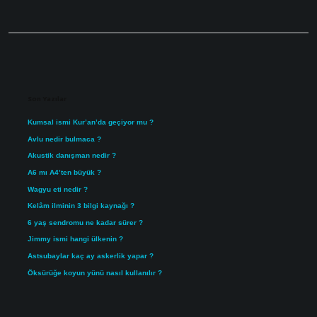
Sidebar
Son Yazılar
Kumsal ismi Kur’an’da geçiyor mu ?
Avlu nedir bulmaca ?
Akustik danışman nedir ?
A6 mı A4’ten büyük ?
Wagyu eti nedir ?
Kelâm ilminin 3 bilgi kaynağı ?
6 yaş sendromu ne kadar sürer ?
Jimmy ismi hangi ülkenin ?
Astsubaylar kaç ay askerlik yapar ?
Öksürüğe koyun yünü nasıl kullanılır ?