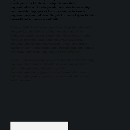
Sitede yalnızca kendi hazırladığımız makaleler
paylaşılmaktadır. Burada yer alan içerikler haber niteliği
taşımamakta olup, gerçek kurum ve kişiler hakkında
paylaşım yapılmamaktadır. Gerçek kurum ve kişiler ile isim
benzerlikleri tamamen tesadüfidir.
Sitemiz, 5651 Sayılı Kanun gereğince Bilgi Teknolojileri ve
İletişim Kurumu (BTK) tarafından onaylanmış bir Yer
Sağlayıcı olarak hizmet vermektedir. Bu nedenle, sitedeki
içerikleri proaktif olarak denetleme veya araştırma
yükümlülüğümüz bulunmamaktadır. Ancak, üyelerimiz
yazdıkları içeriklerin sorumluluğunu taşımakta olup, siteye
üye olarak bu sorumluluğu kabul etmiş sayılırlar.
Sitemiz, kar amacı gütmeyen ve tamamen ücretsiz bir bilgi
paylaşım platformudur. Hukuka ve yasal düzenlemelere
aykırı olduğunu düşündüğünüz içerikleri,
backlinkpanelicomtr@gmail.com
adresine bildirmeniz
halinde, ilgili içerikler yasal süre içerisinde sitemizden
kaldırılacaktır.
Arama