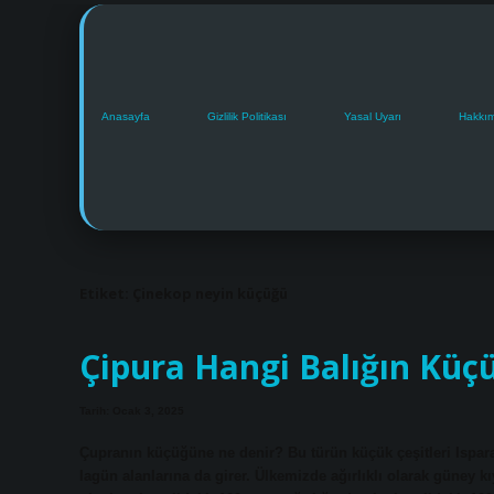
Anasayfa
Gizlilik Politikası
Yasal Uyarı
Hakkı
Etiket:
Çinekop neyin küçüğü
Çipura Hangi Balığın Küç
Tarih: Ocak 3, 2025
Çupranın küçüğüne ne denir? Bu türün küçük çeşitleri Ispara
lagün alanlarına da girer. Ülkemizde ağırlıklı olarak güney kı