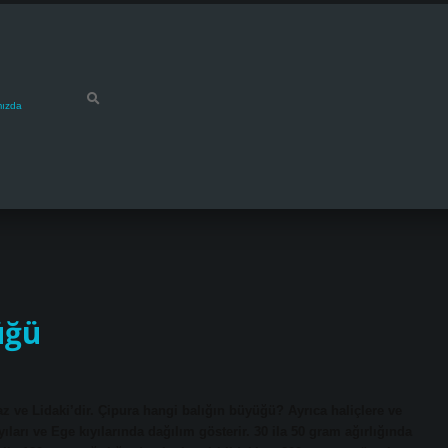
mızda
üğü
z ve Lidaki’dir. Çipura hangi balığın büyüğü? Ayrıca haliçlere ve
yıları ve Ege kıyılarında dağılım gösterir. 30 ila 50 gram ağırlığında