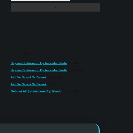
Son yorumlar
Hayvan Doktorunun Eş Anlamlısı Nedir
için
admin
Hayvan Doktorunun Eş Anlamlısı Nedir
için
Kartal
Akli Ve Nazari Ne Demek
için
admin
Akli Ve Nazari Ne Demek
için
Sadık
Mehmet Ali Şahinin Yeni Eşi Kimdir
için
admin