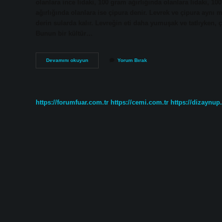
olanlara ince lidaki, 100 gram ağırlığında olanlara lidaki, 100
ağırlığında olanlara ise çipura denir. Levrek ve çipura aynı m
derin sularda kalır. Levreğin eti daha yumuşak ve tatlıyken, ç
Bunun bir kültür…
Çipura
Devamını okuyun
Yorum Bırak
Hangi
Balığın
Küçüğü
https://forumfuar.com.tr
https://cemi.com.tr
https://dizaynup