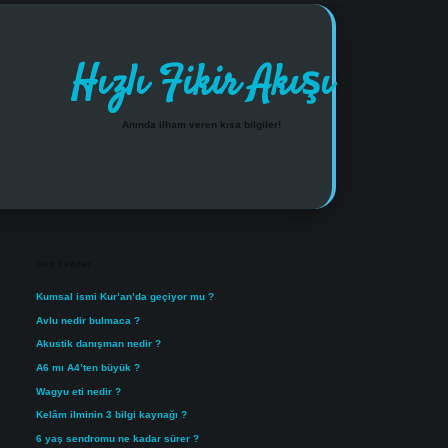
Hızlı Fikir Akışı
Anında ilham veren kısa bilgiler!
Sidebar
https://www.tulipbet.online
Son Yazılar
Kumsal ismi Kur’an’da geçiyor mu ?
Avlu nedir bulmaca ?
Akustik danışman nedir ?
A6 mı A4’ten büyük ?
Wagyu eti nedir ?
Kelâm ilminin 3 bilgi kaynağı ?
6 yaş sendromu ne kadar sürer ?