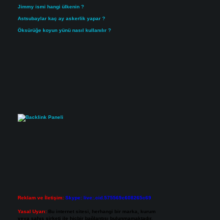
Jimmy ismi hangi ülkenin ?
Astsubaylar kaç ay askerlik yapar ?
Öksürüğe koyun yünü nasıl kullanılır ?
Reklam ve İletişim:
Skype: live:.cid.575569c608265c69
Yasal Uyarı:
Bu internet sitesi, herhangi bir marka, kurum
veya şahıs şirketi ile hiçbir bağlantısı bulunmamaktadır.