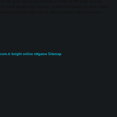
 ila 180 gram ağırlığında olanlara iri lidaki ve 200 gram ve üzeri
ı? Levrek kanalın ağzında kalır ve farelerle beslenir ve çipura daha
ipuranın eti biraz daha sert ve daha lezzetlidir. Hadi konuşalım.
.com.tr
knight online
nttgame
Sitemap