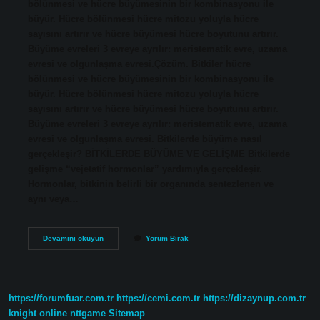
bölünmesi ve hücre büyümesinin bir kombinasyonu ile
büyür. Hücre bölünmesi hücre mitozu yoluyla hücre
sayısını artırır ve hücre büyümesi hücre boyutunu artırır.
Büyüme evreleri 3 evreye ayrılır: meristematik evre, uzama
evresi ve olgunlaşma evresi.Çözüm. Bitkiler hücre
bölünmesi ve hücre büyümesinin bir kombinasyonu ile
büyür. Hücre bölünmesi hücre mitozu yoluyla hücre
sayısını artırır ve hücre büyümesi hücre boyutunu artırır.
Büyüme evreleri 3 evreye ayrılır: meristematik evre, uzama
evresi ve olgunlaşma evresi. Bitkilerde büyüme nasıl
gerçekleşir? BİTKİLERDE BÜYÜME VE GELİŞME Bitkilerde
gelişme “vejetatif hormonlar” yardımıyla gerçekleşir.
Hormonlar, bitkinin belirli bir organında sentezlenen ve
aynı veya…
Bir
Devamını okuyun
Yorum Bırak
Bitkinin
Büyüme
Aşamaları
Nelerdir
https://forumfuar.com.tr
https://cemi.com.tr
https://dizaynup.com.tr
knight online
nttgame
Sitemap