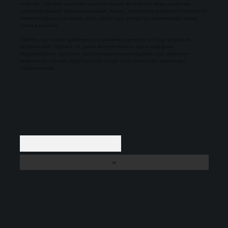
nedenle, sitedeki içerikleri proaktif olarak denetleme veya araştırma
yükümlülüğümüz bulunmamaktadır. Ancak, üyelerimiz yazdıkları içeriklerin
sorumluluğunu taşımakta olup, siteye üye olarak bu sorumluluğu kabul
etmiş sayılırlar.
Sitemiz, kar amacı gütmeyen ve tamamen ücretsiz bir bilgi paylaşım
platformudur. Hukuka ve yasal düzenlemelere aykırı olduğunu
düşündüğünüz içerikleri,
backlinkpanelicomtr@gmail.com
adresine
bildirmeniz halinde, ilgili içerikler yasal süre içerisinde sitemizden
kaldırılacaktır.
Arama