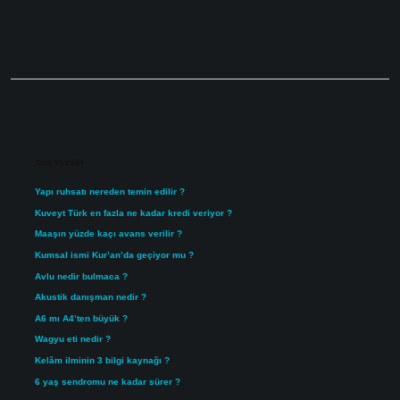
Sidebar
Son Yazılar
Yapı ruhsatı nereden temin edilir ?
Kuveyt Türk en fazla ne kadar kredi veriyor ?
Maaşın yüzde kaçı avans verilir ?
Kumsal ismi Kur’an’da geçiyor mu ?
Avlu nedir bulmaca ?
Akustik danışman nedir ?
A6 mı A4’ten büyük ?
Wagyu eti nedir ?
Kelâm ilminin 3 bilgi kaynağı ?
6 yaş sendromu ne kadar sürer ?