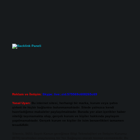
Reklam ve İletişim:
Skype: live:.cid.575569c608265c69
Yasal Uyarı:
Bu internet sitesi, herhangi bir marka, kurum veya şahıs
şirketi ile hiçbir bağlantısı bulunmamaktadır. Sitede yalnızca kendi
hazırladığımız makaleler paylaşılmaktadır. Burada yer alan içerikler haber
niteliği taşımamakta olup, gerçek kurum ve kişiler hakkında paylaşım
yapılmamaktadır. Gerçek kurum ve kişiler ile isim benzerlikleri tamamen
tesadüfidir.
Sitemiz, 5651 Sayılı Kanun gereğince Bilgi Teknolojileri ve İletişim Kurumu
(BTK) tarafından onaylanmış bir Yer Sağlayıcı olarak hizmet vermektedir. Bu