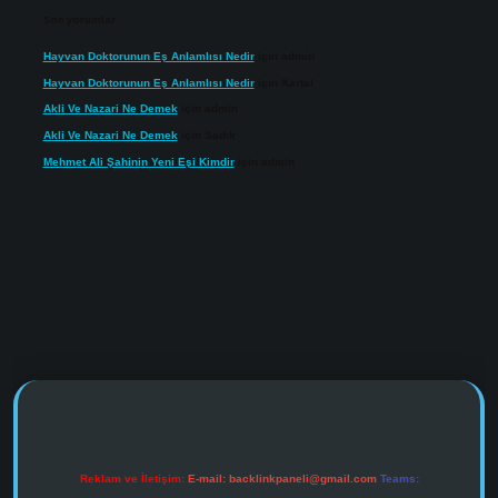
Son yorumlar
Hayvan Doktorunun Eş Anlamlısı Nedir
için
admin
Hayvan Doktorunun Eş Anlamlısı Nedir
için
Kartal
Akli Ve Nazari Ne Demek
için
admin
Akli Ve Nazari Ne Demek
için
Sadık
Mehmet Ali Şahinin Yeni Eşi Kimdir
için
admin
https://www.tulipbet.online/
Reklam ve İletişim:
E-mail:
backlinkpaneli@gmail.com
Teams: