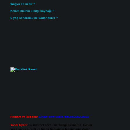
Wagyu eti nedir ?
Kelâm ilminin 3 bilgi kaynağı ?
6 yaş sendromu ne kadar sürer ?
Reklam ve İletişim:
Skype: live:.cid.575569c608265c69
Yasal Uyarı:
Bu internet sitesi, herhangi bir marka, kurum
veya şahıs şirketi ile hiçbir bağlantısı bulunmamaktadır.