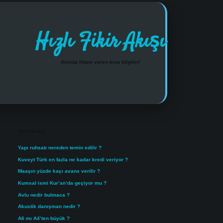
Hızlı Fikir Akışı
Anında ilham veren kısa bilgiler!
Sidebar
https://www.tulipbet.online
Son Yazılar
Yapı ruhsatı nereden temin edilir ?
Kuveyt Türk en fazla ne kadar kredi veriyor ?
Maaşın yüzde kaçı avans verilir ?
Kumsal ismi Kur’an’da geçiyor mu ?
Avlu nedir bulmaca ?
Akustik danışman nedir ?
A6 mı A4’ten büyük ?