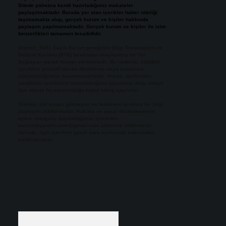
Sitede yalnızca kendi hazırladığımız makaleler
paylaşılmaktadır. Burada yer alan içerikler haber niteliği
taşımamakta olup, gerçek kurum ve kişiler hakkında
paylaşım yapılmamaktadır. Gerçek kurum ve kişiler ile isim
benzerlikleri tamamen tesadüfidir.
Sitemiz, 5651 Sayılı Kanun gereğince Bilgi Teknolojileri ve
İletişim Kurumu (BTK) tarafından onaylanmış bir Yer
Sağlayıcı olarak hizmet vermektedir. Bu nedenle, sitedeki
içerikleri proaktif olarak denetleme veya araştırma
yükümlülüğümüz bulunmamaktadır. Ancak, üyelerimiz
yazdıkları içeriklerin sorumluluğunu taşımakta olup, siteye
üye olarak bu sorumluluğu kabul etmiş sayılırlar.
Sitemiz, kar amacı gütmeyen ve tamamen ücretsiz bir bilgi
paylaşım platformudur. Hukuka ve yasal düzenlemelere
aykırı olduğunu düşündüğünüz içerikleri,
backlinkpanelicomtr@gmail.com
adresine bildirmeniz
halinde, ilgili içerikler yasal süre içerisinde sitemizden
kaldırılacaktır.
Arama