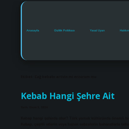
Anasayfa
Gizlilik Politikası
Yasal Uyarı
Hakkı
Etiket:
Cağ kebabı artvin mi erzurum mu
Kebab Hangi Şehre Ait
Tarih: Ekim 9, 2024
Kebap hangi şehirde olur? Türk yemek kültüründe önemli bir ye
Kebap, çeşitli etlerin veya bazen sebzelerin baharatlarla tatla