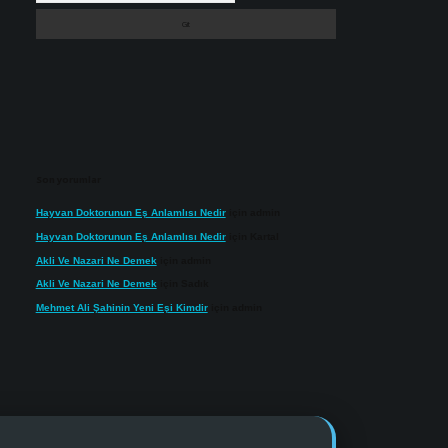
Son yorumlar
Hayvan Doktorunun Eş Anlamlısı Nedir
için
admin
Hayvan Doktorunun Eş Anlamlısı Nedir
için
Kartal
Akli Ve Nazari Ne Demek
için
admin
Akli Ve Nazari Ne Demek
için
Sadık
Mehmet Ali Şahinin Yeni Eşi Kimdir
için
admin