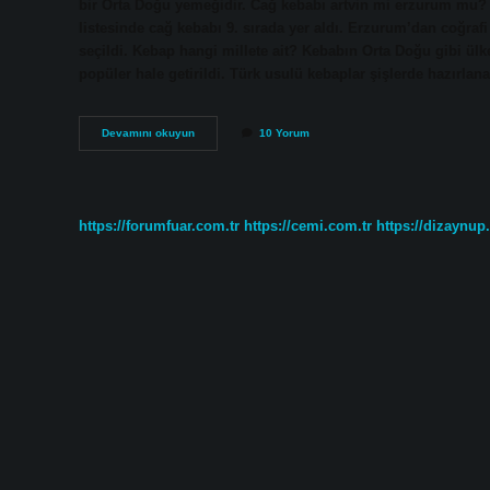
bir Orta Doğu yemeğidir. Cağ kebabı artvin mi erzurum mu? T
listesinde cağ kebabı 9. sırada yer aldı. Erzurum’dan coğrafi 
seçildi. Kebap hangi millete ait? Kebabın Orta Doğu gibi ül
popüler hale getirildi. Türk usulü kebaplar şişlerde hazırlan
Kebab
Devamını okuyun
10 Yorum
Hangi
Şehre
Ait
https://forumfuar.com.tr
https://cemi.com.tr
https://dizaynup