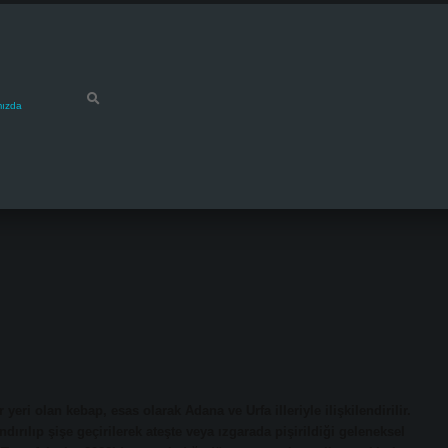
mızda
ri olan kebap, esas olarak Adana ve Urfa illeriyle ilişkilendirilir.
ndırılıp şişe geçirilerek ateşte veya ızgarada pişirildiği geleneksel