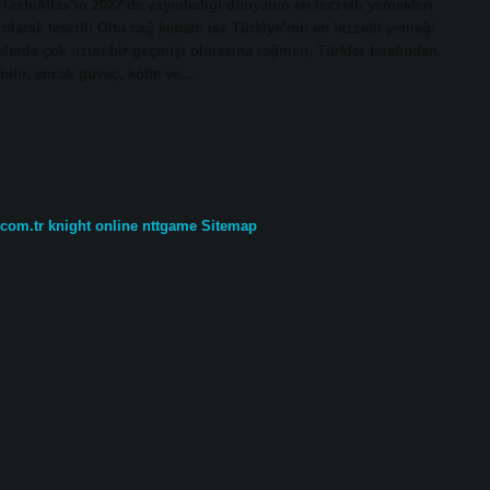
asteAtlas’ın 2022’de yayınladığı dünyanın en lezzetli yemekleri
olarak tescilli Oltu cağ kebabı ise Türkiye’nin en lezzetli yemeği
kelerde çok uzun bir geçmişi olmasına rağmen, Türkler tarafından
abilir, ancak güveç, köfte ve…
.com.tr
knight online
nttgame
Sitemap