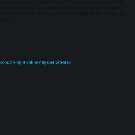
ya sonucu. Caiz değil ne demek diyanet? Caiz saymak, uygun saymak;
lamında kullanılır. “Caiz değildir” kelimesinin zıttı caiz olmayan,
n demektir. Caiz olmayan şeyler nelerdir? Mekruh denince genelde
ldir”…
.com.tr
knight online
nttgame
Sitemap