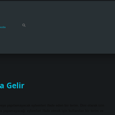
mızda
 Gelir
eya yapılamayacak eylemleri ifade eden bir terim. Dini olarak izin
ya yapamayacağı eylemleri ifade etmek için kullanılan bir terim ve