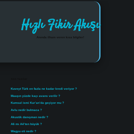
Hızlı Fikir Akışı
Anında ilham veren kısa bilgiler!
Sidebar
https://www.tulipbet.online/
Son Yazılar
Kuveyt Türk en fazla ne kadar kredi veriyor ?
Maaşın yüzde kaçı avans verilir ?
Kumsal ismi Kur’an’da geçiyor mu ?
Avlu nedir bulmaca ?
Akustik danışman nedir ?
A6 mı A4’ten büyük ?
Wagyu eti nedir ?