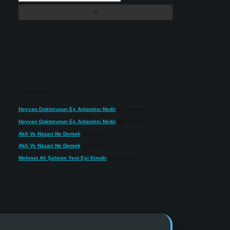
Son yorumlar
Hayvan Doktorunun Eş Anlamlısı Nedir
için
admin
Hayvan Doktorunun Eş Anlamlısı Nedir
için
Kartal
Akli Ve Nazari Ne Demek
için
admin
Akli Ve Nazari Ne Demek
için
Sadık
Mehmet Ali Şahinin Yeni Eşi Kimdir
için
admin