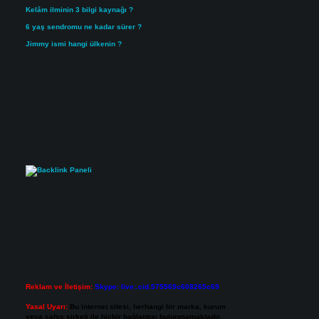
Kelâm ilminin 3 bilgi kaynağı ?
6 yaş sendromu ne kadar sürer ?
Jimmy ismi hangi ülkenin ?
Reklam ve İletişim:
Skype: live:.cid.575569c608265c69
Yasal Uyarı:
Bu internet sitesi, herhangi bir marka, kurum
veya şahıs şirketi ile hiçbir bağlantısı bulunmamaktadır.