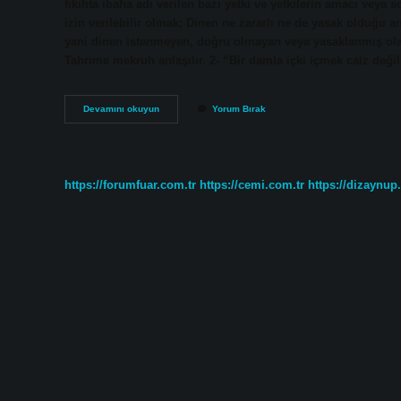
fıkıhta ibaha adı verilen bazı yetki ve yetkilerin amacı ve
izin verilebilir olmak; Dinen ne zararlı ne de yasak olduğu an
yani dinen istenmeyen, doğru olmayan veya yasaklanmış ola
Tahrime mekruh anlaşılır. 2- “Bir damla içki içmek caiz deği
Caiz
Devamını okuyun
Yorum Bırak
Ne
Demek
Ne
Anlama
Gelir
https://forumfuar.com.tr
https://cemi.com.tr
https://dizaynup