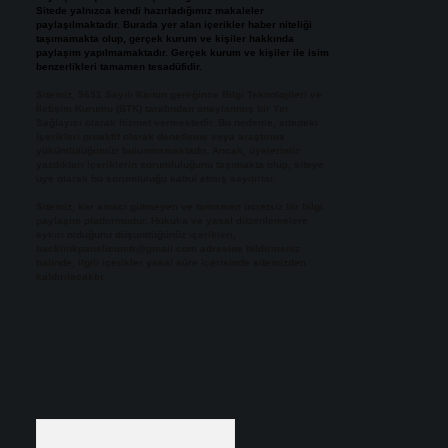
Sitede yalnızca kendi hazırladığımız makaleler
paylaşılmaktadır. Burada yer alan içerikler haber niteliği
taşımamakta olup, gerçek kurum ve kişiler hakkında
paylaşım yapılmamaktadır. Gerçek kurum ve kişiler ile isim
benzerlikleri tamamen tesadüfidir.
Sitemiz, 5651 Sayılı Kanun gereğince Bilgi Teknolojileri ve
İletişim Kurumu (BTK) tarafından onaylanmış bir Yer
Sağlayıcı olarak hizmet vermektedir. Bu nedenle, sitedeki
içerikleri proaktif olarak denetleme veya araştırma
yükümlülüğümüz bulunmamaktadır. Ancak, üyelerimiz
yazdıkları içeriklerin sorumluluğunu taşımakta olup, siteye
üye olarak bu sorumluluğu kabul etmiş sayılırlar.
Sitemiz, kar amacı gütmeyen ve tamamen ücretsiz bir bilgi
paylaşım platformudur. Hukuka ve yasal düzenlemelere
aykırı olduğunu düşündüğünüz içerikleri,
backlinkpanelicomtr@gmail.com
adresine bildirmeniz
halinde, ilgili içerikler yasal süre içerisinde sitemizden
kaldırılacaktır.
Arama