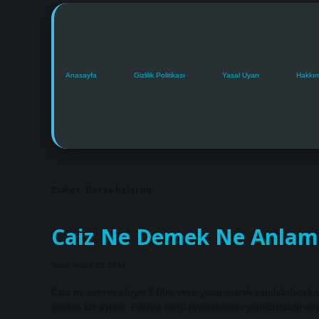
Anasayfa
Gizlilik Politikası
Yasal Uyarı
Hakkı
Etiket:
Borsa helal mi
Caiz Ne Demek Ne Anlama
Tarih: Aralık 28, 2024
Caiz ne demek oluyor? Dini veya yasal olarak yapılabilecek v
verilen bir eylem. Fıkıhta vergi mükellefinin yapabileceği ve