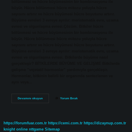
bölünmesi ve hücre büyümesinin bir kombinasyonu ile
büyür. Hücre bölünmesi hücre mitozu yoluyla hücre
sayısını artırır ve hücre büyümesi hücre boyutunu artırır.
Büyüme evreleri 3 evreye ayrılır: meristematik evre, uzama
evresi ve olgunlaşma evresi.Çözüm. Bitkiler hücre
bölünmesi ve hücre büyümesinin bir kombinasyonu ile
büyür. Hücre bölünmesi hücre mitozu yoluyla hücre
sayısını artırır ve hücre büyümesi hücre boyutunu artırır.
Büyüme evreleri 3 evreye ayrılır: meristematik evre, uzama
evresi ve olgunlaşma evresi. Bitkilerde büyüme nasıl
gerçekleşir? BİTKİLERDE BÜYÜME VE GELİŞME Bitkilerde
gelişme “vejetatif hormonlar” yardımıyla gerçekleşir.
Hormonlar, bitkinin belirli bir organında sentezlenen ve
aynı veya…
Bir
Devamını okuyun
Yorum Bırak
Bitkinin
Büyüme
Aşamaları
Nelerdir
https://forumfuar.com.tr
https://cemi.com.tr
https://dizaynup.com.tr
knight online
nttgame
Sitemap