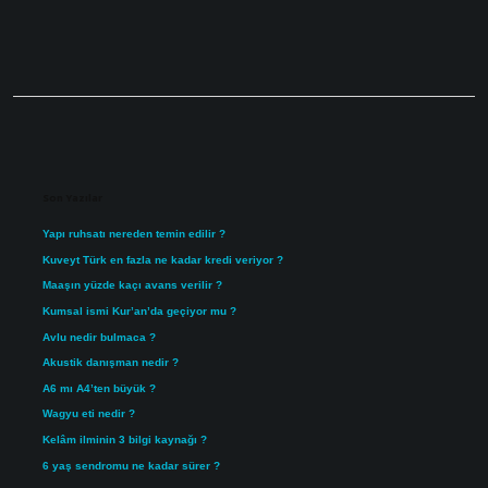
Sidebar
Son Yazılar
Yapı ruhsatı nereden temin edilir ?
Kuveyt Türk en fazla ne kadar kredi veriyor ?
Maaşın yüzde kaçı avans verilir ?
Kumsal ismi Kur’an’da geçiyor mu ?
Avlu nedir bulmaca ?
Akustik danışman nedir ?
A6 mı A4’ten büyük ?
Wagyu eti nedir ?
Kelâm ilminin 3 bilgi kaynağı ?
6 yaş sendromu ne kadar sürer ?