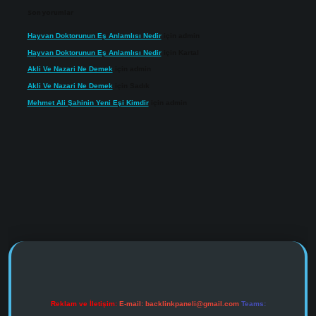
Son yorumlar
Hayvan Doktorunun Eş Anlamlısı Nedir
için
admin
Hayvan Doktorunun Eş Anlamlısı Nedir
için
Kartal
Akli Ve Nazari Ne Demek
için
admin
Akli Ve Nazari Ne Demek
için
Sadık
Mehmet Ali Şahinin Yeni Eşi Kimdir
için
admin
https://www.tulipbet.online/
Reklam ve İletişim:
E-mail:
backlinkpaneli@gmail.com
Teams: