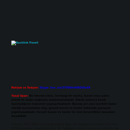
Reklam ve İletişim:
Skype: live:.cid.575569c608265c69
Yasal Uyarı:
Bu internet sitesi, herhangi bir marka, kurum veya şahıs
şirketi ile hiçbir bağlantısı bulunmamaktadır. Sitede yalnızca kendi
hazırladığımız makaleler paylaşılmaktadır. Burada yer alan içerikler haber
niteliği taşımamakta olup, gerçek kurum ve kişiler hakkında paylaşım
yapılmamaktadır. Gerçek kurum ve kişiler ile isim benzerlikleri tamamen
tesadüfidir.
Sitemiz, 5651 Sayılı Kanun gereğince Bilgi Teknolojileri ve İletişim Kurumu
(BTK) tarafından onaylanmış bir Yer Sağlayıcı olarak hizmet vermektedir. Bu