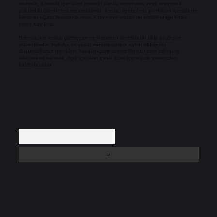
nedenle, sitedeki içerikleri proaktif olarak denetleme veya araştırma
yükümlülüğümüz bulunmamaktadır. Ancak, üyelerimiz yazdıkları içeriklerin
sorumluluğunu taşımakta olup, siteye üye olarak bu sorumluluğu kabul
etmiş sayılırlar.
Sitemiz, kar amacı gütmeyen ve tamamen ücretsiz bir bilgi paylaşım
platformudur. Hukuka ve yasal düzenlemelere aykırı olduğunu
düşündüğünüz içerikleri,
backlinkpanelicomtr@gmail.com
adresine
bildirmeniz halinde, ilgili içerikler yasal süre içerisinde sitemizden
kaldırılacaktır.
Arama