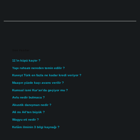
Sidebar
Son Yazılar
11’in küpü kaçtır ?
Yapı ruhsatı nereden temin edilir ?
Kuveyt Türk en fazla ne kadar kredi veriyor ?
Maaşın yüzde kaçı avans verilir ?
Kumsal ismi Kur’an’da geçiyor mu ?
Avlu nedir bulmaca ?
Akustik danışman nedir ?
A6 mı A4’ten büyük ?
Wagyu eti nedir ?
Kelâm ilminin 3 bilgi kaynağı ?