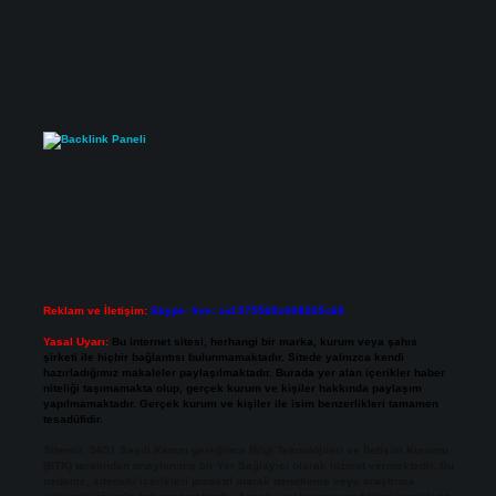
Reklam ve İletişim:
Skype: live:.cid.575569c608265c69
Yasal Uyarı:
Bu internet sitesi, herhangi bir marka, kurum veya şahıs
şirketi ile hiçbir bağlantısı bulunmamaktadır. Sitede yalnızca kendi
hazırladığımız makaleler paylaşılmaktadır. Burada yer alan içerikler haber
niteliği taşımamakta olup, gerçek kurum ve kişiler hakkında paylaşım
yapılmamaktadır. Gerçek kurum ve kişiler ile isim benzerlikleri tamamen
tesadüfidir.
Sitemiz, 5651 Sayılı Kanun gereğince Bilgi Teknolojileri ve İletişim Kurumu
(BTK) tarafından onaylanmış bir Yer Sağlayıcı olarak hizmet vermektedir. Bu
nedenle, sitedeki içerikleri proaktif olarak denetleme veya araştırma