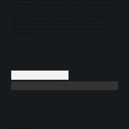
yükümlülüğümüz bulunmamaktadır. Ancak, üyelerimiz yazdıkları içeriklerin
sorumluluğunu taşımakta olup, siteye üye olarak bu sorumluluğu kabul
etmiş sayılırlar.
Sitemiz, kar amacı gütmeyen ve tamamen ücretsiz bir bilgi paylaşım
platformudur. Hukuka ve yasal düzenlemelere aykırı olduğunu
düşündüğünüz içerikleri,
backlinkpanelicomtr@gmail.com
adresine
bildirmeniz halinde, ilgili içerikler yasal süre içerisinde sitemizden
kaldırılacaktır.
Arama
Son yorumlar