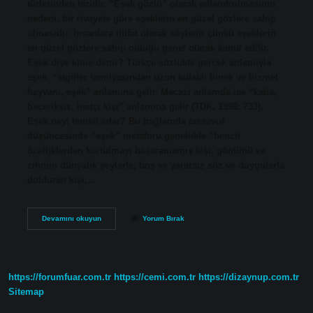
türlerinden biridir. “Eşek gözlü” olarak adlandırılmasının
nedeni, bir rivayete göre eşeklerin en güzel gözlere sahip
olmasıdır. İnsanlara iltifat olarak söylenir çünkü eşeklerin
en güzel gözlere sahip olduğu genel olarak kabul edilir.
Eşek diye kime denir? Türkçe sözlükte gerçek anlamıyla
eşek, “atgiller familyasından uzun kulaklı binek ve hizmet
hayvanı, eşek” anlamına gelir. Mecazi anlamda ise “kaba,
beceriksiz, inatçı kişi” anlamına gelir (TDK, 1998: 733).
Eşek neyi temsil eder? Bu bağlamda tasavvuf
düşüncesinde “eşek” metaforu genellikle “bencil
özelliklerden kurtulmayı başaramamış kişi, gönlünü ve
zihnini dünyalık şeylerle, boş ve yararsız söz ve duygularla
dolduran kişi,…
Eşek
Devamını okuyun
Yorum Bırak
Bakışlı
Ne
Demek
https://forumfuar.com.tr
https://cemi.com.tr
https://dizaynup.com.tr
Sitemap