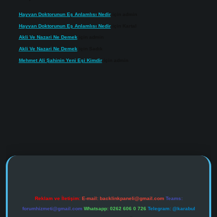
Hayvan Doktorunun Eş Anlamlısı Nedir
için
admin
Hayvan Doktorunun Eş Anlamlısı Nedir
için
Kartal
Akli Ve Nazari Ne Demek
için
admin
Akli Ve Nazari Ne Demek
için
Sadık
Mehmet Ali Şahinin Yeni Eşi Kimdir
için
admin
s://www.tulipbet.online/
Reklam ve İletişim:
E-mail:
backlinkpaneli@gmail.com
Teams:
forumhizmeti@gmail.com
Whatsapp: 0262 606 0 726
Telegram: @karabul