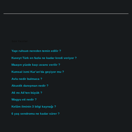
Sidebar
Son Yazılar
Yapı ruhsatı nereden temin edilir ?
Kuveyt Türk en fazla ne kadar kredi veriyor ?
Maaşın yüzde kaçı avans verilir ?
Kumsal ismi Kur’an’da geçiyor mu ?
Avlu nedir bulmaca ?
Akustik danışman nedir ?
A6 mı A4’ten büyük ?
Wagyu eti nedir ?
Kelâm ilminin 3 bilgi kaynağı ?
6 yaş sendromu ne kadar sürer ?