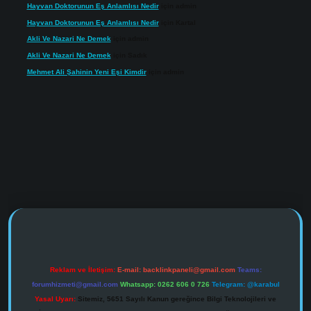
Hayvan Doktorunun Eş Anlamlısı Nedir
için
admin
Hayvan Doktorunun Eş Anlamlısı Nedir
için
Kartal
Akli Ve Nazari Ne Demek
için
admin
Akli Ve Nazari Ne Demek
için
Sadık
Mehmet Ali Şahinin Yeni Eşi Kimdir
için
admin
https://www.tulipbet.online/
Reklam ve İletişim:
E-mail:
backlinkpaneli@gmail.com
Teams:
forumhizmeti@gmail.com
Whatsapp: 0262 606 0 726
Telegram: @karabul
Yasal Uyarı:
Sitemiz, 5651 Sayılı Kanun gereğince Bilgi Teknolojileri ve