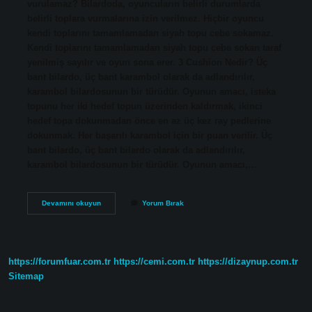
vurulamaz? Bilardoda, oyuncuların belirli durumlarda
belirli toplara vurmalarına izin verilmez. Hiçbir oyuncu
kendi toplarını tamamlamadan siyah topu cebe sokamaz.
Kendi toplarını tamamlamadan siyah topu cebe sokan taraf
yenilmiş sayılır ve oyun sona erer. 3 Cushion Nedir? Üç
bant bilardo, üç bant karambol olarak da adlandırılır,
karambol bilardosunun bir türüdür. Oyunun amacı, isteka
topunu her iki hedef topun üzerinden kaldırmak, ikinci
hedef topa dokunmadan önce en az üç kez ray pedlerine
dokunmak. Her başarılı karambol için bir puan verilir. Üç
bant bilardo, üç bant bilardo olarak da adlandırılır,
karambol bilardosunun bir türüdür. Oyunun amacı,…
3
Devamını okuyun
Yorum Bırak
Bant
Bilardo
Kaç
Sayıda
Biter
https://forumfuar.com.tr
https://cemi.com.tr
https://dizaynup.com.tr
Sitemap