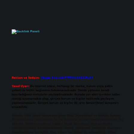
Reklam ve İletişim:
Skype: live:.cid.575569c608265c69
Yasal Uyarı:
Bu internet sitesi, herhangi bir marka, kurum veya şahıs
şirketi ile hiçbir bağlantısı bulunmamaktadır. Sitede yalnızca kendi
hazırladığımız makaleler paylaşılmaktadır. Burada yer alan içerikler haber
niteliği taşımamakta olup, gerçek kurum ve kişiler hakkında paylaşım
yapılmamaktadır. Gerçek kurum ve kişiler ile isim benzerlikleri tamamen
tesadüfidir.
Sitemiz, 5651 Sayılı Kanun gereğince Bilgi Teknolojileri ve İletişim Kurumu
(BTK) tarafından onaylanmış bir Yer Sağlayıcı olarak hizmet vermektedir. Bu
nedenle, sitedeki içerikleri proaktif olarak denetleme veya araştırma
yükümlülüğümüz bulunmamaktadır. Ancak, üyelerimiz yazdıkları içeriklerin
sorumluluğunu taşımakta olup, siteye üye olarak bu sorumluluğu kabul