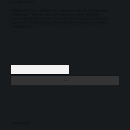
etmiş sayılırlar.
Sitemiz, kar amacı gütmeyen ve tamamen ücretsiz bir bilgi paylaşım
platformudur. Hukuka ve yasal düzenlemelere aykırı olduğunu
düşündüğünüz içerikleri,
backlinkpanelicomtr@gmail.com
adresine
bildirmeniz halinde, ilgili içerikler yasal süre içerisinde sitemizden
kaldırılacaktır.
Arama
Son yorumlar