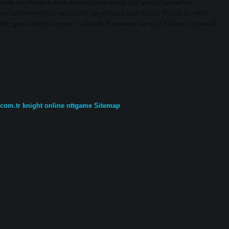
atma ve ribaund alma becerilerine sahip çok yönlü basketbol
 ederken iyi şut atabilmeli ve ribaund alabilmeli. Küçük forvetler
şutör gard rolüne benzer. Futbolda 0 numara var mı? Hicham Zerouali
.com.tr
knight online
nttgame
Sitemap