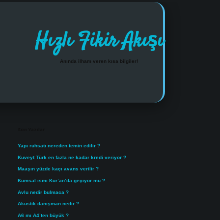
Hızlı Fikir Akışı
Anında ilham veren kısa bilgiler!
Sidebar
https://www.tulipbet.online/
Son Yazılar
Yapı ruhsatı nereden temin edilir ?
Kuveyt Türk en fazla ne kadar kredi veriyor ?
Maaşın yüzde kaçı avans verilir ?
Kumsal ismi Kur’an’da geçiyor mu ?
Avlu nedir bulmaca ?
Akustik danışman nedir ?
A6 mı A4’ten büyük ?