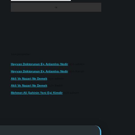
Son yorumlar
Hayvan Doktorunun Eş Anlamlısı Nedir
için
admin
Hayvan Doktorunun Eş Anlamlısı Nedir
için
Kartal
Akli Ve Nazari Ne Demek
için
admin
Akli Ve Nazari Ne Demek
için
Sadık
Mehmet Ali Şahinin Yeni Eşi Kimdir
için
admin