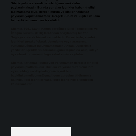
Sitede yalnızca kendi hazırladığımız makaleler
paylaşılmaktadır. Burada yer alan içerikler haber niteliği
taşımamakta olup, gerçek kurum ve kişiler hakkında
paylaşım yapılmamaktadır. Gerçek kurum ve kişiler ile isim
benzerlikleri tamamen tesadüfidir.
Sitemiz, 5651 Sayılı Kanun gereğince Bilgi Teknolojileri ve
İletişim Kurumu (BTK) tarafından onaylanmış bir Yer
Sağlayıcı olarak hizmet vermektedir. Bu nedenle, sitedeki
içerikleri proaktif olarak denetleme veya araştırma
yükümlülüğümüz bulunmamaktadır. Ancak, üyelerimiz
yazdıkları içeriklerin sorumluluğunu taşımakta olup, siteye
üye olarak bu sorumluluğu kabul etmiş sayılırlar.
Sitemiz, kar amacı gütmeyen ve tamamen ücretsiz bir bilgi
paylaşım platformudur. Hukuka ve yasal düzenlemelere
aykırı olduğunu düşündüğünüz içerikleri,
backlinkpanelicomtr@gmail.com
adresine bildirmeniz
halinde, ilgili içerikler yasal süre içerisinde sitemizden
kaldırılacaktır.
Arama