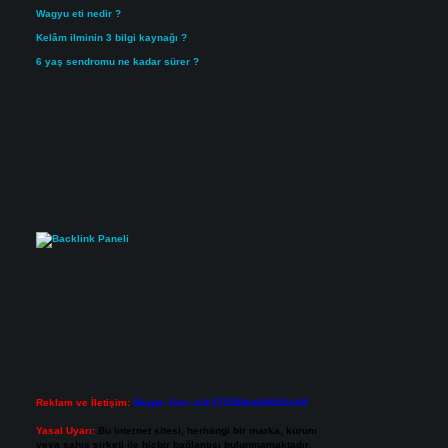
Wagyu eti nedir ?
Kelâm ilminin 3 bilgi kaynağı ?
6 yaş sendromu ne kadar sürer ?
Reklam ve İletişim:
Skype: live:.cid.575569c608265c69
Yasal Uyarı:
Bu internet sitesi, herhangi bir marka, kurum
veya şahıs şirketi ile hiçbir bağlantısı bulunmamaktadır.