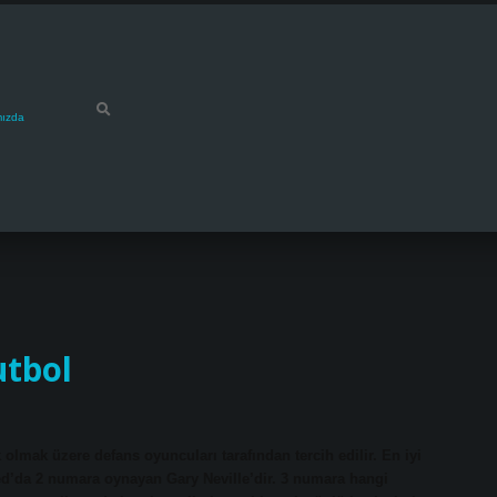
mızda
tbol
lmak üzere defans oyuncuları tarafından tercih edilir. En iyi
ed’da 2 numara oynayan Gary Neville’dir. 3 numara hangi