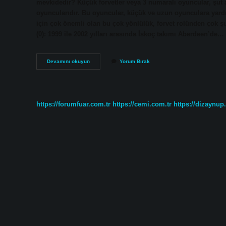
mevkidedir? Küçük forvetler veya 3 numaralı oyuncular, şut 
oyuncularıdır. Bu oyuncular, küçük ve uzun oyunculara yardım
için çok önemli olan bu çok yönlülük, forvet rolünden çok 
(0): 1999 ile 2002 yılları arasında İskoç takımı Aberdeen’de…
1
Devamını okuyun
Yorum Bırak
Numara
Hangi
Mevki
Futbol
https://forumfuar.com.tr
https://cemi.com.tr
https://dizaynup