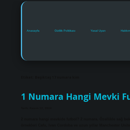
Anasayfa
Gizlilik Politikası
Yasal Uyarı
Hakkı
Etiket:
Beşiktaş 17 numara kim
1 Numara Hangi Mevki Fu
Tarih: Kasım 12, 2024
2 numara hangi mevkide futbol? 2 numara. Özellikle sağ bek o
örnekleri Cafu, Ivan Cordoba ve uzun yıllar Manchester Unit